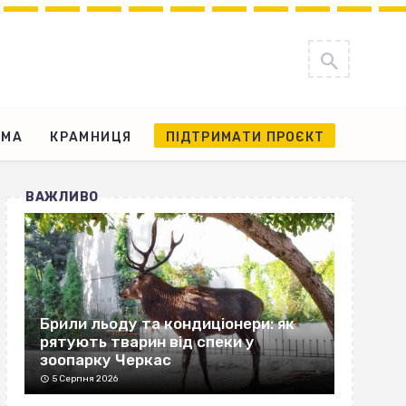
АМА
КРАМНИЦЯ
ПІДТРИМАТИ ПРОЄКТ
ВАЖЛИВО
Брили льоду та кондиціонери: як
рятують тварин від спеки у
зоопарку Черкас
5 Серпня 2026