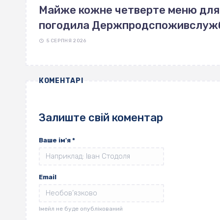
Майже кожне четверте меню для ш
погодила Держпродспоживслуж
5 СЕРПНЯ 2026
КОМЕНТАРІ
Залиште свій коментар
Ваше ім'я
*
Email