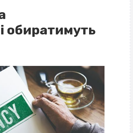
а
і обиратимуть