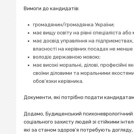
Вимоги до кандидатів:
громадянин/громадянка України;
має вищу освіту на рівні спеціаліста або 
має досвід управління на підприємствах,
власності на керівних посадах не менше п
володіє державною мовою;
має високі моральні, ділові, професійні я
своїми діловими та моральними якостями,
обов’язки керівника.
Документи, які потрібно подати кандидата
Додамо, Будищенський психоневрологічний і
соціального захисту людей зі стійкими інт
які за станом здоров’я потребують догляду,