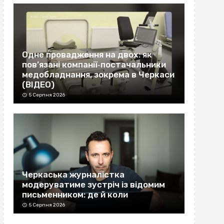
Одне провадження на двох: як
пов’язані компанії‐постачальники
медобладнання, зокрема в Черкаси
(ВІДЕО)
5 Серпня 2026
Черкаська журналістка
модеруватиме зустріч із відомим
письменником: де й коли
5 Серпня 2026