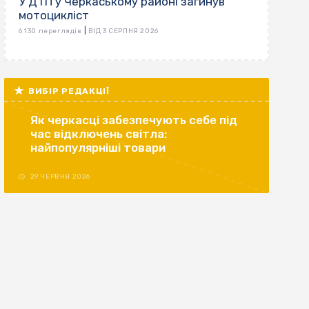
У ДТП у Черкаському районі загинув
мотоцикліст
|
6 130 переглядів
ВІД 3 СЕРПНЯ 2026
ВИБІР РЕДАКЦІЇ
Як черкасці забезпечують себе під
час відключень світла:
найпопулярніші товари
29 ЧЕРВНЯ 2026