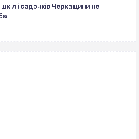
кіл і садочків Черкащини не
ба