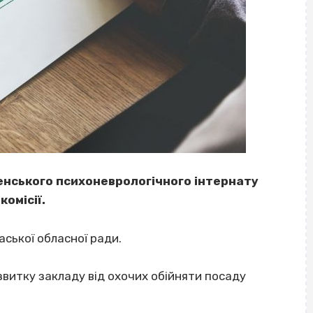
нського психоневрологічного інтернату
омісії.
аської обласної ради.
звитку закладу від охочих обійняти посаду