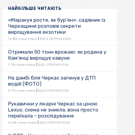
НАЙБІЛЬШЕ ЧИТАЮТЬ
«Маракуя росте, як бур’ян»: садівник із
Черкащини розповів секрети
вирощування екзотики
|
14 355 переглядів
ВІД 2 СЕРПНЯ 2026
Отримали 50 тонн врожаю: як родина у
Кам’янці вирощує кавуни
|
7 736 переглядів
ВІД 1 СЕРПНЯ 2026
На дамбі біля Черкас загинув у ДТП
водій (ФОТО)
|
6 773 переглядів
ВІД 5 СЕРПНЯ 2026
Рукавички у лікарні Черкас за ціною
Lexus: схема не зникла, вона просто
переїхала – розслідування
|
6 248 переглядів
ВІД 3 СЕРПНЯ 2026