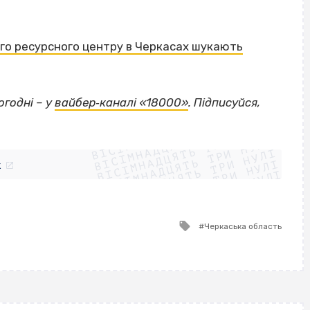
го ресурсного центру в Черкасах шукають
огодні – у
вайбер‐каналі «18000»
. Підписуйся,
ВІСІМНАДЦЯТЬ ТРИ НУЛІ
ВІСІМНАДЦЯТЬ ТРИ НУЛІ
ВІСІМНАДЦЯТЬ ТРИ НУЛІ
ВІСІМНАДЦЯТЬ ТРИ НУЛІ
ВІСІМНАДЦЯТЬ ТРИ НУЛІ
ВІСІМНАДЦЯТЬ ТРИ НУЛІ
k
ВІСІМНАДЦЯТЬ ТРИ НУЛІ
ВІСІМНАДЦЯТЬ ТРИ НУЛІ
Tagged
Черкаська область
with