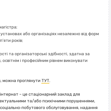
магістра;
 установах або організаціях незалежно від форм
’яти років;
кості та організаторські здібності, здатна за
 освітнім і професійним рівнем виконувати
м, можна проглянути
ТУТ
.
нтернат – це стаціонарний заклад для
електуальними та/або психічними порушеннями,
 соціально‐побутового обслуговування, надання