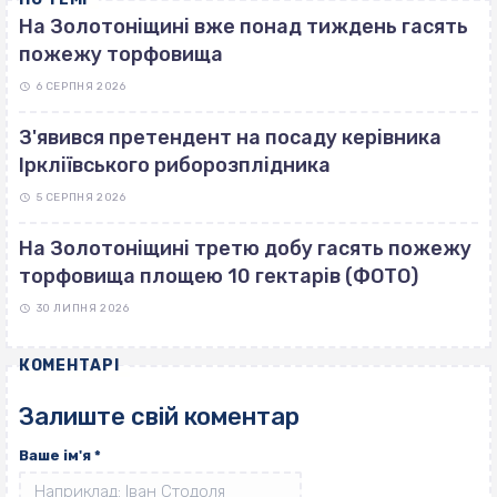
На Золотоніщині вже понад тиждень гасять
пожежу торфовища
6 СЕРПНЯ 2026
З'явився претендент на посаду керівника
Іркліївського риборозплідника
5 СЕРПНЯ 2026
На Золотоніщині третю добу гасять пожежу
торфовища площею 10 гектарів (ФОТО)
30 ЛИПНЯ 2026
КОМЕНТАРІ
Залиште свій коментар
Ваше ім'я
*