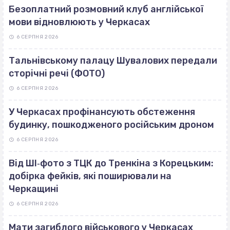
Безоплатний розмовний клуб англійської
мови відновлюють у Черкасах
6 СЕРПНЯ 2026
Тальнівському палацу Шувалових передали
сторічні речі (ФОТО)
6 СЕРПНЯ 2026
У Черкасах профінансують обстеження
будинку, пошкодженого російським дроном
6 СЕРПНЯ 2026
Від ШІ‐фото з ТЦК до Тренкіна з Корецьким:
добірка фейків, які поширювали на
Черкащині
6 СЕРПНЯ 2026
Мати загиблого військового у Черкасах