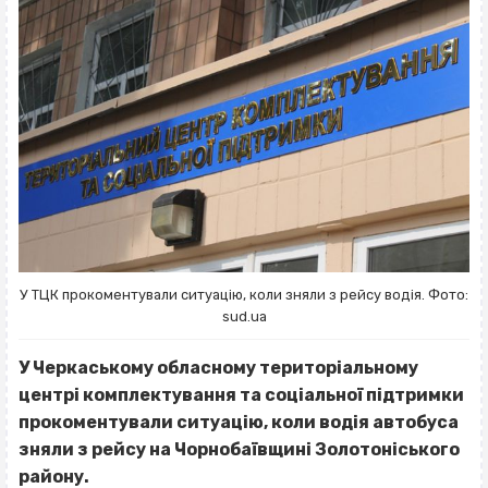
У ТЦК прокоментували ситуацію, коли зняли з рейсу водія. Фото:
sud.ua
У Черкаському обласному територіальному
центрі комплектування та соціальної підтримки
прокоментували ситуацію, коли водія автобуса
зняли з рейсу на Чорнобаївщині Золотоніського
району.