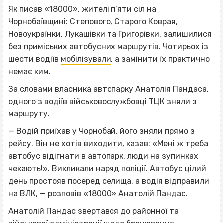
Як писав «18000», жителі п’яти сіл на
Чорнобаївщині: Степового, Старого Коврая,
Новоукраїнки, Лукашівки та Григорівки, залишилися
без приміських автобусних маршрутів. Чотирьох із
шести водіїв
мобілізували
, а замінити їх практично
немає ким.
За словами власника автопарку Анатолія Пандаса,
одного з водіїв військовослужбовці ТЦК зняли з
маршруту.
— Водій приїхав у Чорнобай, його зняли прямо з
рейсу. Він не хотів виходити, казав: «Мені ж треба
автобус відігнати в автопарк, люди на зупинках
чекають!». Викликали наряд поліції. Автобус цілий
день простояв посеред селища, а водія відправили
на ВЛК, — розповів «18000» Анатолій Пандас.
Анатолій Пандас звертався до районної та