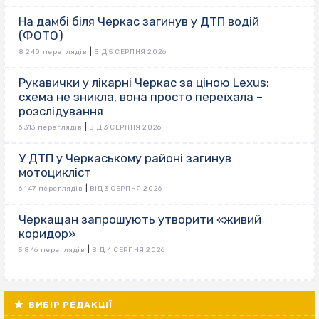
На дамбі біля Черкас загинув у ДТП водій
(ФОТО)
|
8 240 переглядів
ВІД 5 СЕРПНЯ 2026
Рукавички у лікарні Черкас за ціною Lexus:
схема не зникла, вона просто переїхала –
розслідування
|
6 313 переглядів
ВІД 3 СЕРПНЯ 2026
У ДТП у Черкаському районі загинув
мотоцикліст
|
6 147 переглядів
ВІД 3 СЕРПНЯ 2026
Черкащан запрошують утворити «живий
коридор»
|
5 846 переглядів
ВІД 4 СЕРПНЯ 2026
ВИБІР РЕДАКЦІЇ