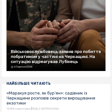
Військовослужбовець заявив про побиття
побратимом у частині на Черкащині. На
ситуацію відреагував Лубінець
6 Серпня 2026
НАЙБІЛЬШЕ ЧИТАЮТЬ
«Маракуя росте, як бур’ян»: садівник із
Черкащини розповів секрети вирощування
екзотики
|
14 394 переглядів
ВІД 2 СЕРПНЯ 2026