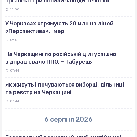
організатори посили заходи безпеки
10:00
У Черкасах спрямують 20 млн на ліцей
«Перспектива»,- мер
09:00
На Черкащині по російській цілі успішно
відпрацювало ППО, – Табурець
07:44
Як живуть і почуваються виборці, дільниці
та реєстр на Черкащині
07:44
6 серпня 2026