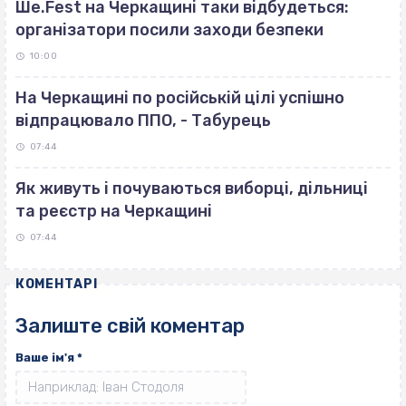
Ше.Fest на Черкащині таки відбудеться:
організатори посили заходи безпеки
10:00
На Черкащині по російській цілі успішно
відпрацювало ППО, - Табурець
07:44
Як живуть і почуваються виборці, дільниці
та реєстр на Черкащині
07:44
КОМЕНТАРІ
Залиште свій коментар
Ваше ім'я
*