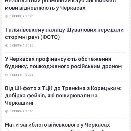
Безоплатний розмовний клуб англійської
мови відновлюють у Черкасах
6 СЕРПНЯ 2026
Тальнівському палацу Шувалових передали
сторічні речі (ФОТО)
6 СЕРПНЯ 2026
У Черкасах профінансують обстеження
будинку, пошкодженого російським дроном
6 СЕРПНЯ 2026
Від ШІ‐фото з ТЦК до Тренкіна з Корецьким:
добірка фейків, які поширювали на
Черкащині
6 СЕРПНЯ 2026
Мати загиблого військового у Черкасах