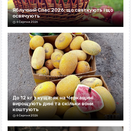
Яблучний Спас 2026: що святкують і що
освячують
6 Серпня 2026
До 12 кг з куща: як на Черкащині
вирощують дині та скільки вони
коштують
6 Серпня 2026