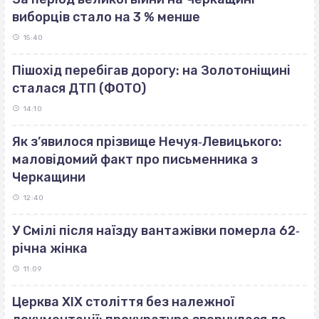
виборців стало на 3 % менше
15:40
Пішохід перебігав дорогу: на Золотоніщині
сталася ДТП (ФОТО)
14:10
Як з’явилося прізвище Нечуя‐Левицького:
маловідомий факт про письменника з
Черкащини
12:40
У Смілі після наїзду вантажівки померла 62‐
річна жінка
11:09
Церква ХІХ століття без належної