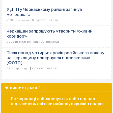
У ДТП у Черкаському районі загинув
мотоцикліст
|
6 160 переглядів
ВІД 3 СЕРПНЯ 2026
Черкащан запрошують утворити «живий
коридор»
|
5 888 переглядів
ВІД 4 СЕРПНЯ 2026
Після понад чотирьох років російського полону
на Черкащину повернувся підполковник
(ФОТО)
|
4 313 переглядів
ВІД 5 СЕРПНЯ 2026
ВИБІР РЕДАКЦІЇ
Як черкасці забезпечують себе під час
відключень світла: найпопулярніші товари