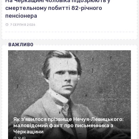
На Черкащині чоловіка підозрюють у
смертельному побитті 82-річного
пенсіонера
7 СЕРПНЯ 2026
ВАЖЛИВО
Як з’явилося прізвище Нечуя‐Левицького:
маловідомий факт про письменника з
Черкащини
12:40