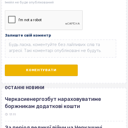
Залиште свій коментр
ОСТАННІ НОВИНИ
Черкасиенергозбут нараховуватиме
боржникам додаткові кошти
17:11
За період великої війни на Черкащині