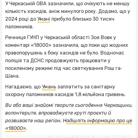
У Черкаській ОВА зазначили, що очікують не меншу
кількість хасидів, аніж минулого року. Додамо, що у
2024 році до
Умані
прибуло близько 30 тисяч
паломників.
Речниця ГУНП у Черкаській області Зоя Вовк у
коментарі «18000» зазначила, що поки що жодних
правопорушень з боку хасидів не було. Водночас
поліція та ДСНС продовжують працювати у
посиленому режимі під час святкування Рош га‐
Шана.
Нагадаємо, що
Умань
заплатить за санітарну
охорону паломників‐хасидів 1,8 мільйона гривень.
Ви або ваші знайомі творите сьогодення Черкащини,
волонтерите, впроваджуєте круті проєкти й
ВІСІМНАДЦЯТЬ ТРИ НУЛІ
розвиваєте наш регіон. Н
адішліть інформацію про це
ВІСІМНАДЦЯТЬ ТРИ НУЛІ
ВІСІМНАДЦЯТЬ ТРИ НУЛІ
«18000»
.