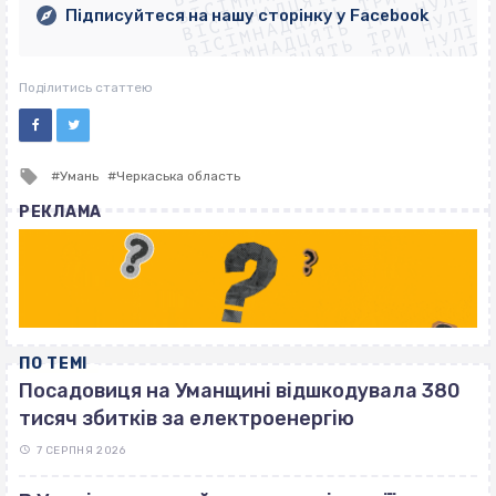
ВІСІМНАДЦЯТЬ ТРИ НУЛІ
ВІСІМНАДЦЯТЬ ТРИ НУЛІ
ВІСІМНАДЦЯТЬ ТРИ НУЛІ
Підписуйтеся на нашу сторінку у Facebook
ВІСІМНАДЦЯТЬ ТРИ НУЛІ
ВІСІМНАДЦЯТЬ ТРИ НУЛІ
Поділитись статтею
Tagged
Умань
Черкаська область
with
РЕКЛАМА
ПО ТЕМІ
Посадовиця на Уманщині відшкодувала 380
тисяч збитків за електроенергію
7 СЕРПНЯ 2026