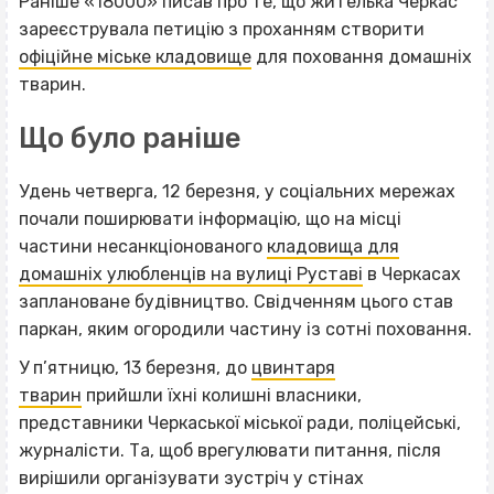
Раніше «18000» писав про те, що жителька Черкас
зареєструвала петицію з проханням створити
офіційне міське кладовище
для поховання домашніх
тварин.
Що було раніше
Удень четверга, 12 березня, у соціальних мережах
почали поширювати інформацію, що на місці
частини несанкціонованого
кладовища для
домашніх улюбленців на вулиці Руставі
в Черкасах
заплановане будівництво. Свідченням цього став
паркан, яким огородили частину із сотні поховання.
У п’ятницю, 13 березня, до
цвинтаря
тварин
прийшли їхні колишні власники,
представники Черкаської міської ради, поліцейські,
журналісти. Та, щоб врегулювати питання, після
вирішили організувати зустріч у стінах