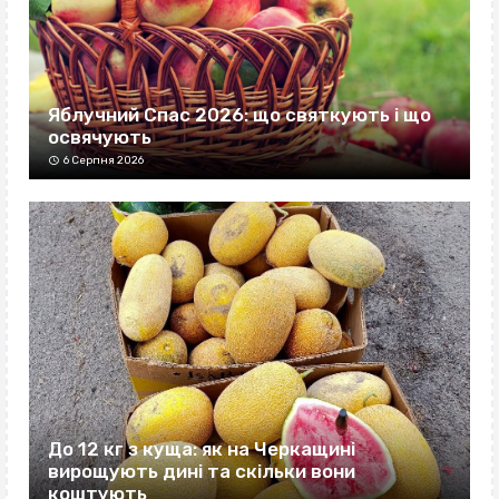
Яблучний Спас 2026: що святкують і що
освячують
6 Серпня 2026
До 12 кг з куща: як на Черкащині
вирощують дині та скільки вони
коштують