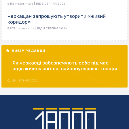
|
6 155 переглядів
ВІД 3 СЕРПНЯ 2026
Черкащан запрошують утворити «живий
коридор»
|
5 872 переглядів
ВІД 4 СЕРПНЯ 2026
ВИБІР РЕДАКЦІЇ
Як черкасці забезпечують себе під час
відключень світла: найпопулярніші товари
29 ЧЕРВНЯ 2026