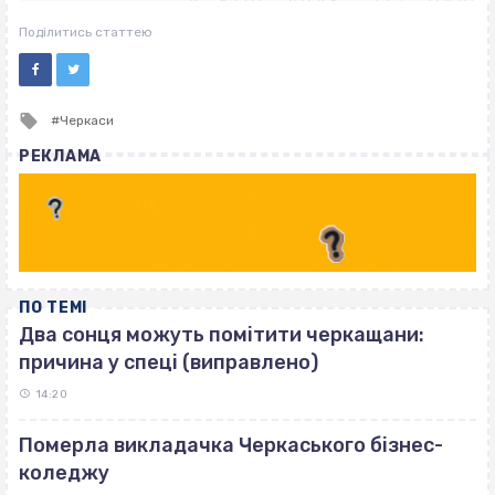
ВІСІМНАДЦЯТЬ ТРИ НУЛІ
ВІСІМНАДЦЯТЬ ТРИ НУЛІ
Поділитись статтею
Tagged
Черкаси
with
РЕКЛАМА
ПО ТЕМІ
Два сонця можуть помітити черкащани:
причина у спеці (виправлено)
14:20
Померла викладачка Черкаського бізнес-
коледжу