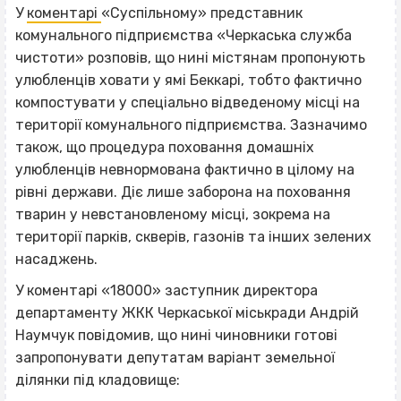
У
коментарі
«Суспільному» представник
комунального підприємства «Черкаська служба
чистоти» розповів, що нині містянам пропонують
улюбленців ховати у ямі Беккарі, тобто фактично
компостувати у спеціально відведеному місці на
території комунального підприємства. Зазначимо
також, що процедура поховання домашніх
улюбленців невнормована фактично в цілому на
рівні держави. Діє лише заборона на поховання
тварин у невстановленому місці, зокрема на
території парків, скверів, газонів та інших зелених
насаджень.
У коментарі «18000» заступник директора
департаменту ЖКК Черкаської міськради Андрій
Наумчук повідомив, що нині чиновники готові
запропонувати депутатам варіант земельної
ділянки під кладовище: