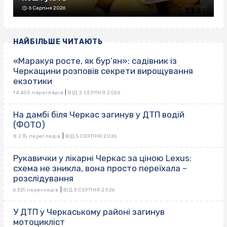
6 Серпня 2026
НАЙБІЛЬШЕ ЧИТАЮТЬ
«Маракуя росте, як бур’ян»: садівник із
Черкащини розповів секрети вирощування
екзотики
|
14 405 переглядів
ВІД 2 СЕРПНЯ 2026
На дамбі біля Черкас загинув у ДТП водій
(ФОТО)
|
8 275 переглядів
ВІД 5 СЕРПНЯ 2026
Рукавички у лікарні Черкас за ціною Lexus:
схема не зникла, вона просто переїхала –
розслідування
|
6 331 переглядів
ВІД 3 СЕРПНЯ 2026
У ДТП у Черкаському районі загинув
мотоцикліст