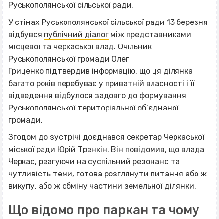
Руськополянської сільської ради.
У стінах Руськополянської сільської ради 13 березня
відбувся
публічний діалог
між представниками
місцевої та черкаської влад. Очільник
Руськополянської громади Олег
Гриценко підтвердив інформацію, що ця ділянка
багато років перебуває у приватній власності і її
відведення відбулося задовго до формування
Руськополянської територіальної об’єднаної
громади.
Згодом до зустрічі доєднався секретар Черкаської
міської ради Юрій Тренкін. Він повідомив, що влада
Черкас, реагуючи на суспільний резонанс та
чутливість теми, готова розглянути питання або ж
викупу, або ж обміну частини земельної ділянки.
Що відомо про паркан та чому