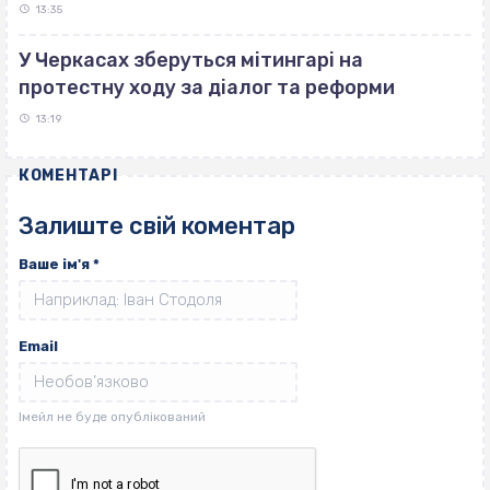
13:35
У Черкасах зберуться мітингарі на
протестну ходу за діалог та реформи
13:19
КОМЕНТАРІ
Залиште свій коментар
Ваше ім'я
*
Email