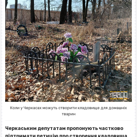
Коли у Черкасах можуть створити кладовище для домашніх
тварин
Черкаським депутатам пропонують частково
підтримати петицію про створення кладовища