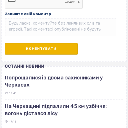
Залиште свій коментр
ОСТАННІ НОВИНИ
Попрощалися із двома захисниками у
Черкасах
17:41
На Черкащині підпалили 45 км узбіччя:
вогонь дістався лісу
17:18