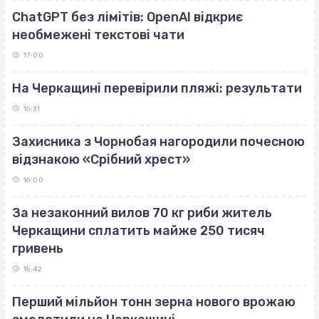
ChatGPT без лімітів: OpenAI відкриє
необмежені текстові чати
17:00
На Черкащині перевірили пляжі: результати
16:31
Захисника з Чорнобая нагородили почесною
відзнакою «Срібний хрест»
16:00
За незаконний вилов 70 кг риби житель
Черкащини сплатить майже 250 тисяч
гривень
15:42
Перший мільйон тонн зерна нового врожаю