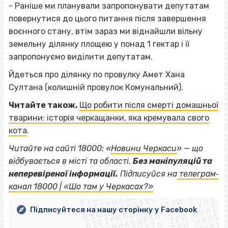
- Раніше ми планували запропонувати депутатам
повернутися до цього питання після завершення
воєнного стану, втім зараз ми віднайшли вільну
земельну ділянку площею у понад 1 гектар і її
запропонуємо виділити депутатам.
Йдеться про ділянку по провулку Амет Хана
Султана (колишній провулок Комунальний).
Читайте також.
Що робити після смерті домашньої
тварини: історія черкащанки, яка кремувала свого
кота
.
Читайте на сайті 18000: «
Новини Черкаси
» — що
відбувається в місті та області.
Без маніпуляцій та
ВІСІМНАДЦЯТЬ ТРИ НУЛІ
неперевіреної інформації.
Підписуйся на
телеграм‐
ВІСІМНАДЦЯТЬ ТРИ НУЛІ
ВІСІМНАДЦЯТЬ ТРИ НУЛІ
канал 18000 | «Шо там у Черкасах?»
ВІСІМНАДЦЯТЬ ТРИ НУЛІ
ВІСІМНАДЦЯТЬ ТРИ НУЛІ
ВІСІМНАДЦЯТЬ ТРИ НУЛІ
Підписуйтеся на нашу сторінку у Facebook