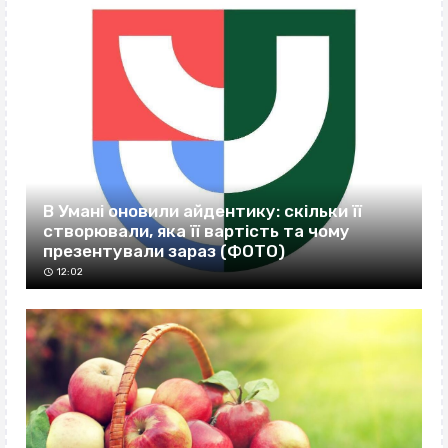
В Умані оновили айдентику: скільки її
створювали, яка її вартість та чому
презентували зараз (ФОТО)
12:02