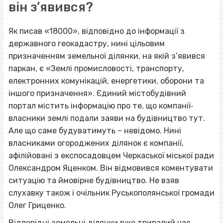
він з’явився?
Як писав «18000», відповідно до інформації з
державного геокадастру, нині цільовим
призначенням земельної ділянки, на якій з’явився
паркан, є «Землі промисловості, транспорту,
електронних комунікацій, енергетики, оборони та
іншого призначення». Єдиний містобудівний
портал містить інформацію про те, що компанії‐
власники землі подали заяви на будівництво тут.
Але що саме будуватимуть – невідомо. Нині
власниками огороджених ділянок є компанії,
афілійовані з експосадовцем Черкаської міської ради
Олександром Яценком. Він відмовився коментувати
ситуацію та ймовірне будівництво. Не взяв
слухавку також і очільник Руськополянської громади
Олег Гриценко.
Відповідні земельні ділянки вже тривалий час