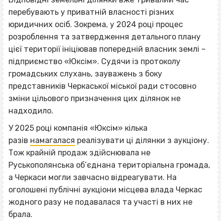
перебувають у приватній власності різних
юридичних осіб. Зокрема, у 2024 році процес
розроблення та затвердження детального плану
цієї території ініціював попередній власник землі –
підприємство «Юксім». Судячи із протоколу
громадських слухань, зауважень з боку
представників Черкаської міської ради стосовно
зміни цільового призначення цих ділянок не
надходило.
У 2025 році компанія «Юксім» кілька
разів
намагалася
реалізувати ці ділянки з аукціону.
Тож крайній продаж здійснювала не
Руськополянська об’єднана територіальна громада,
а Черкаси могли завчасно відреагувати. На
оголошені публічні аукціони місцева влада Черкас
жодного разу не подавалася та участі в них не
брала.