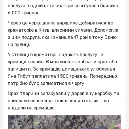
послуга в одній із таких фірм коштувала близько
6 000 гривень.
Через це черкащанка вирішила добиратися до
крематорію в Києві власними силами. Допомогла
з цим подруга, яка і знайшла 17 років тому Вєню
на вулиці.
У столиці в крематорії надають послугу і з
кремації тварин. Є можливість забрати прах або
залишити. За кремацію домашнього улюбленця
Яна Тябут заплатила 1 500 гривень. Попередньо
потрібно було записатися в чергу.
Прах тварини запакували у дерев’яну коробку та
прислали через два тижні після того, як тіло
віддали на кремацію.