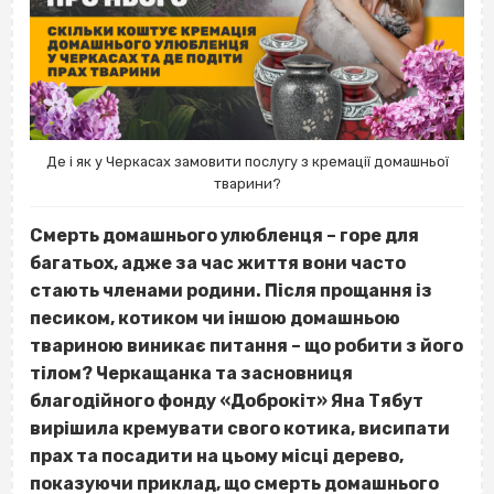
Де і як у Черкасах замовити послугу з кремації домашньої
тварини?
Смерть домашнього улюбленця – горе для
багатьох, адже за час життя вони часто
стають членами родини. Після прощання із
песиком, котиком чи іншою домашньою
твариною виникає питання – що робити з його
тілом? Черкащанка та засновниця
благодійного фонду «Доброкіт» Яна Тябут
вирішила кремувати свого котика, висипати
прах та посадити на цьому місці дерево,
показуючи приклад, що смерть домашнього