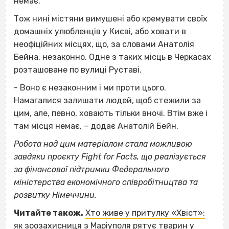
немає.
Тож нині містяни вимушені або кремувати своїх
домашніх улюбленців у Києві, або ховати в
неофіційних місцях, що, за словами Анатолія
Бейна, незаконно. Одне з таких місць в Черкасах
розташоване по вулиці Руставі.
- Воно є незаконним і ми проти цього.
Намагалися залишати людей, щоб стежили за
цим, але, певно, ховають тільки вночі. Втім вже і
там місця немає, – додає Анатолій Бейн.
Робота над цим матеріалом стала можливою
завдяки проєкту Fight for Facts, що реалізується
за фінансової підтримки Федерального
міністерства економічного співробітництва та
розвитку Німеччини.
Читайте також.
Хто живе у притулку «Хвіст»:
як зоозахисниця з Маріуполя рятує тварин у