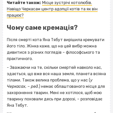
Читайте також:
Місце зустрічі котолюбів.
Навіщо Черкасам центр адопції котів та як він
працює?
Чому саме кремація?
Після смерті кота Яна Тябут вирішила кремувати
його тіло. Жінка каже, що на цей вибір можна
дивитися з різних поглядів – філософського та
практичного.
-
Зважаючи на те, скільки смертей навколо нас,
здається, що вже вся наша земля, планета всіяна
тілами. Також велика проблема, що у нас (
у
Черкасах, – ред.
) немає облаштованого місця для
захоронення тварин. Мені не хотілося, щоб мою
тварину поховали десь при дорозі, – розповідає
Яна Тябут.