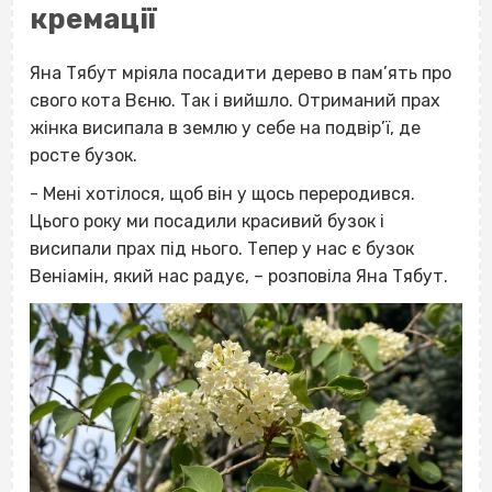
кремації
Яна Тябут мріяла посадити дерево в пам’ять про
свого кота Вєню. Так і вийшло. Отриманий прах
жінка висипала в землю у себе на подвір’ї, де
росте бузок.
- Мені хотілося, щоб він у щось переродився.
Цього року ми посадили красивий бузок і
висипали прах під нього. Тепер у нас є бузок
Веніамін, який нас радує, – розповіла Яна Тябут.