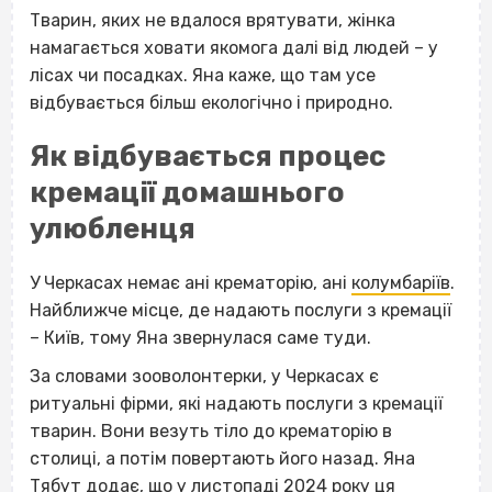
Тварин, яких не вдалося врятувати, жінка
намагається ховати якомога далі від людей – у
лісах чи посадках. Яна каже, що там усе
відбувається більш екологічно і природно.
Як відбувається процес
кремації домашнього
улюбленця
У Черкасах немає ані крематорію, ані
колумбаріїв
.
Найближче місце, де надають послуги з кремації
– Київ, тому Яна звернулася саме туди.
За словами зооволонтерки, у Черкасах є
ритуальні фірми, які надають послуги з кремації
тварин. Вони везуть тіло до крематорію в
столиці, а потім повертають його назад. Яна
Тябут додає, що у листопаді 2024 року ця