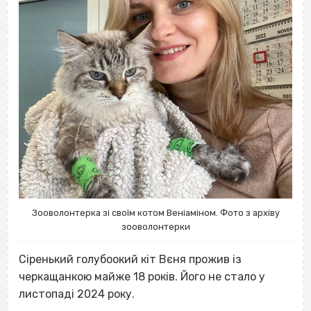
Зооволонтерка зі своїм котом Веніаміном. Фото з архіву
зооволонтерки
Сіренький голубоокий кіт Вєня прожив із
черкащанкою майже 18 років. Його не стало у
листопаді 2024 року.