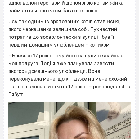
адже волонтерством й допомогою котам жінка
займається протягом багатьох років.
Ось так одним із врятованих котів став Вєня,
якого черкащанка залишила собі. Пухнастий
потрапив до зооволонтерки з вулиці і був її
першим домашнім улюбленцем – котиком.
- Близько 17 років тому його на вулиці знайшла
моя подруга. Тоді я вже планувала завести
якогось домашнього улюбленця. Вона
переконувала мене, що кіт дуже на мене схожий.
Так і склалося життя на 17 років, – розповідає Яна
Тябут.