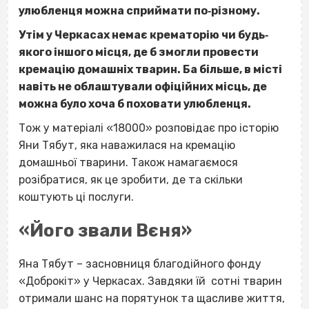
улюбленця можна сприймати по‐різному.
Утім у Черкасах немає крематорію чи будь‐
якого іншого місця, де б змогли провести
кремацію домашніх тварин. Ба більше, в місті
навіть не облаштували офіційних місць, де
можна було хоча б поховати улюбленця.
Тож у матеріалі «18000» розповідає про історію
Яни Тябут, яка наважилася на кремацію
домашньої тварини. Також намагаємося
розібратися, як це зробити, де та скільки
коштують ці послуги.
«Його звали Вєня»
Яна Тябут – засновниця благодійного фонду
«Доброкіт» у Черкасах. Завдяки їй сотні тварин
отримали шанс на порятунок та щасливе життя,