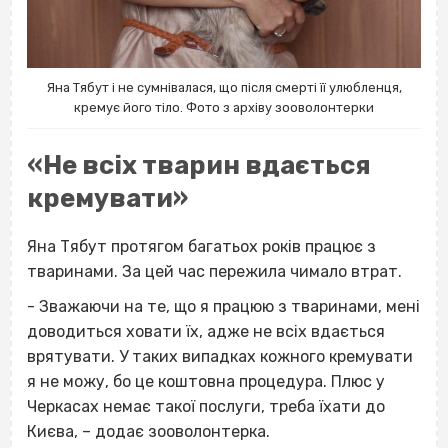
Яна Тябут і не сумнівалася, що після смерті її улюбленця,
кремує його тіло. Фото з архіву зооволонтерки
«Не всіх тварин вдається
кремувати»
Яна Тябут протягом багатьох років працює з
тваринами. За цей час пережила чимало втрат.
- Зважаючи на те, що я працюю з тваринами, мені
доводиться ховати їх, адже не всіх вдається
врятувати. У таких випадках кожного кремувати
я не можу, бо це коштовна процедура. Плюс у
Черкасах немає такої послуги, треба їхати до
Києва, – додає зооволонтерка.