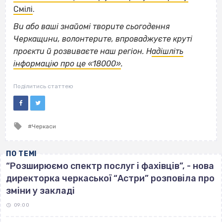
Смілі
.
Ви або ваші знайомі творите сьогодення
Черкащини, волонтерите, впроваджуєте круті
проєкти й розвиваєте наш регіон. Н
адішліть
інформацію про це «18000»
.
Поділитись статтею
Tagged
Черкаси
with
ПО ТЕМІ
“Розширюємо спектр послуг і фахівців”, - нова
директорка черкаської “Астри” розповіла про
зміни у закладі
09:00