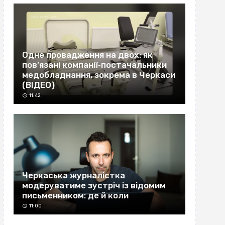
Одне провадження на двох: як
пов’язані компанії‐постачальники
медобладнання, зокрема в Черкаси
(ВІДЕО)
11:42
Черкаська журналістка
модеруватиме зустріч із відомим
письменником: де й коли
11:00