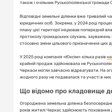
також і очільник Руськополянської громади 
Відповідні земельні ділянки вже тривалий ч
юридичних осіб. Зокрема, у 2024 році проц
плану цієї території ініціював попередній вл
протоколу громадських слухань, зауважень з
стосовно зміни цільового призначення цих д
У 2025 році компанія «Юксім» кілька разів
на
крайній продаж здійснювала не Руськополян
Черкаси могли завчасно відреагувати. На ог
жодного разу не подавалася та участі в них 
Що відомо про кладовище д
Огороджена земельна ділянка безпосередньо
років жителі Черкас здійснюють поховання д