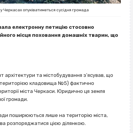
у Черкасах опуківатиметься сусідня громада
мала електронну петицію стосовно
ійного місця поховання домашніх тварин, що
 архітектури та містобудування з’ясував, що
 із територією кладовища №5) фактично
риторії міста Черкаси. Юридично ця земля
ої громади.
ради поширюються лише на територію міста,
ава розпоряджатися цією ділянкою.