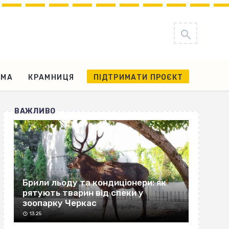
АМА
КРАМНИЦЯ
ПІДТРИМАТИ ПРОЄКТ
ВАЖЛИВО
Брили льоду та кондиціонери: як
рятують тварин від спеки у
зоопарку Черкас
13:25