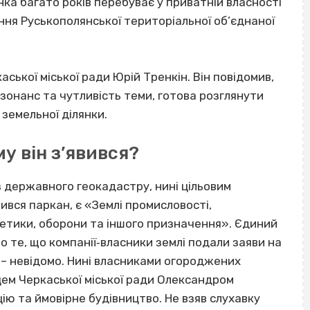
нка багато років перебуває у приватній власності
ання Руськополянської територіальної об’єднаної
ської міської ради Юрій Тренкін. Він повідомив,
зонанс та чутливість теми, готова розглянути
 земельної ділянки.
у він з’явився?
з державного геокадастру, нині цільовим
вився паркан, є «Землі промисловості,
гетики, оборони та іншого призначення». Єдиний
о те, що компанії‐власники землі подали заяви на
 – невідомо. Нині власниками огороджених
вцем Черкаської міської ради Олександром
ію та ймовірне будівництво. Не взяв слухавку