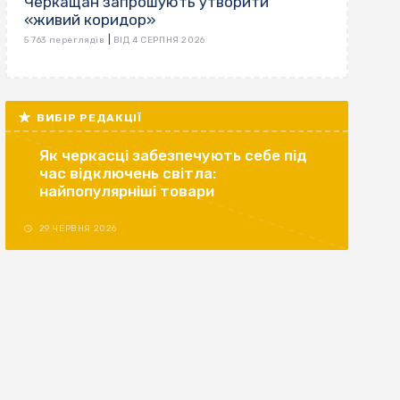
Черкащан запрошують утворити
«живий коридор»
|
5 763 переглядів
ВІД 4 СЕРПНЯ 2026
ВИБІР РЕДАКЦІЇ
Як черкасці забезпечують себе під
час відключень світла:
найпопулярніші товари
29 ЧЕРВНЯ 2026