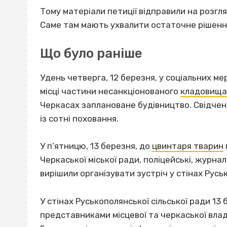
Тому матеріали петиції відправили на розгл
Саме там мають ухвалити остаточне рішенн
Що було раніше
Удень четверга, 12 березня, у соціальних 
місці частини несанкціонованого
кладовища 
Черкасах заплановане будівництво. Свідчен
із сотні поховання.
У п’ятницю, 13 березня, до
цвинтаря тварин
Черкаської міської ради, поліцейські, журнал
вирішили організувати зустріч у стінах Руськ
У стінах Руськополянської сільської ради 13
представниками місцевої та черкаської влад