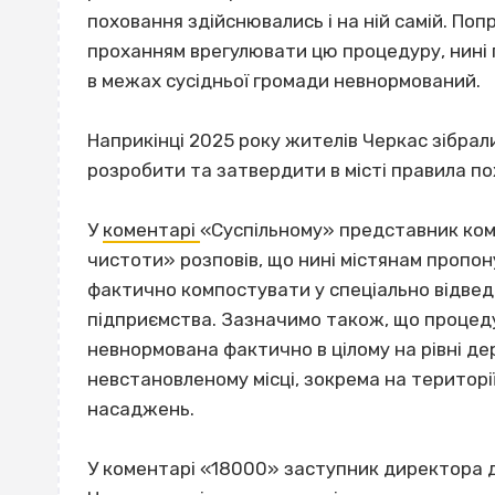
поховання здійснювались і на ній самій. Поп
проханням врегулювати цю процедуру, нині п
в межах сусідньої громади невнормований.
Наприкінці 2025 року жителів Черкас зібрали
розробити та затвердити в місті правила п
У
коментарі
«Суспільному» представник ком
чистоти» розповів, що нині містянам пропон
фактично компостувати у спеціально відведе
підприємства. Зазначимо також, що процед
невнормована фактично в цілому на рівні де
невстановленому місці, зокрема на території 
насаджень.
У коментарі «18000» заступник директора 