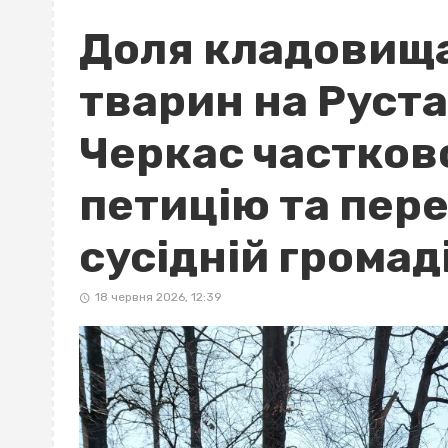
Доля кладовищ
тварин на Руста
Черкас частков
петицію та пере
сусідній громад
18 червня 2026, 12:39