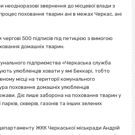
ри неодноразові звернення до місцевої влади з
роцес поховання тварин ані в межах Черкас, ані
 чергові 500 підписів під петицією з вимогою
оховання домашніх тварин.
унального підприємства «Черкаська служба
ують улюбленців ховати у ямі Беккарі, тобто
ному місці на території комунального
ура поховання домашніх улюбленців
ржави. Діє лише заборона на поховання тварин у
парків, скверів, газонів та інших зелених
департаменту ЖКК Черкаської міськради Андрій