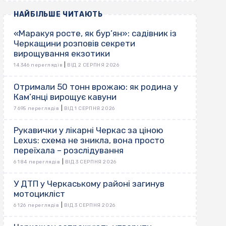
НАЙБІЛЬШЕ ЧИТАЮТЬ
«Маракуя росте, як бур’ян»: садівник із
Черкащини розповів секрети
вирощування екзотики
|
14 346 переглядів
ВІД 2 СЕРПНЯ 2026
Отримали 50 тонн врожаю: як родина у
Кам’янці вирощує кавуни
|
7 695 переглядів
ВІД 1 СЕРПНЯ 2026
Рукавички у лікарні Черкас за ціною
Lexus: схема не зникла, вона просто
переїхала – розслідування
|
6 184 переглядів
ВІД 3 СЕРПНЯ 2026
У ДТП у Черкаському районі загинув
мотоцикліст
|
6 126 переглядів
ВІД 3 СЕРПНЯ 2026