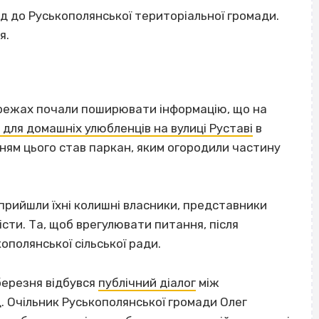
яд до Руськополянської територіальної громади.
я.
мережах почали поширювати інформацію, що на
для домашніх улюбленців на вулиці Руставі
в
ням цього став паркан, яким огородили частину
прийшли їхні колишні власники, представники
істи. Та, щоб врегулювати питання, після
ополянської сільської ради.
 березня відбувся
публічний діалог
між
. Очільник Руськополянської громади Олег