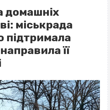
а домашніх
ві: міськрада
о підтримала
направила її
і