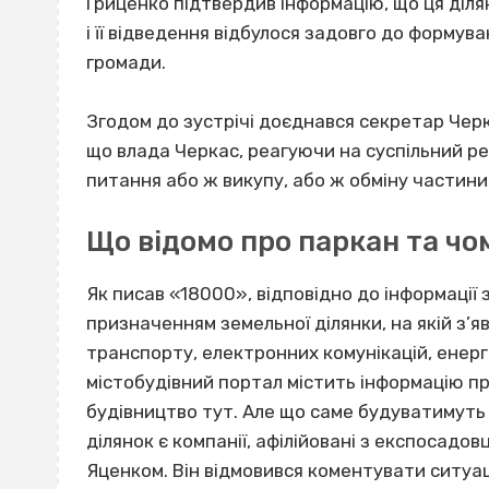
Гриценко підтвердив інформацію, що ця діля
і її відведення відбулося задовго до формув
громади.
Згодом до зустрічі доєднався секретар Черка
що влада Черкас, реагуючи на суспільний ре
питання або ж викупу, або ж обміну частини
Що відомо про паркан та чом
Як писав «18000», відповідно до інформації 
призначенням земельної ділянки, на якій з’я
транспорту, електронних комунікацій, енер
містобудівний портал містить інформацію пр
будівництво тут. Але що саме будуватимуть
ділянок є компанії, афілійовані з експосадо
Яценком. Він відмовився коментувати ситуац