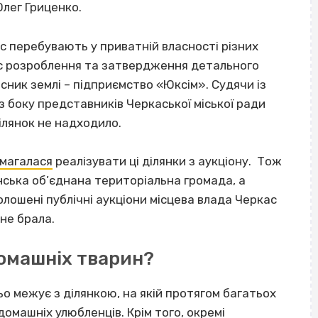
Олег Гриценко.
ас перебувають у приватній власності різних
ес розроблення та затвердження детального
асник землі – підприємство «Юксім». Судячи із
 боку представників Черкаської міської ради
ілянок не надходило.
магалася
реалізувати ці ділянки з аукціону. Тож
ська об’єднана територіальна громада, а
олошені публічні аукціони місцева влада Черкас
не брала.
омашніх тварин?
 межує з ділянкою, на якій протягом багатьох
омашніх улюбленців. Крім того, окремі