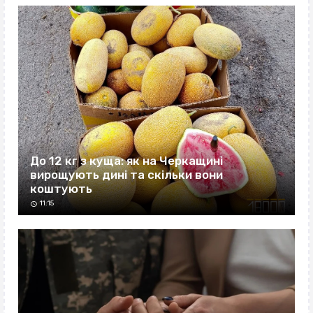
До 12 кг з куща: як на Черкащині
вирощують дині та скільки вони
коштують
11:15