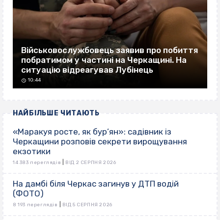
Військовослужбовець заявив про побиття
побратимом у частині на Черкащині. На
ситуацію відреагував Лубінець
10:44
НАЙБІЛЬШЕ ЧИТАЮТЬ
«Маракуя росте, як бур’ян»: садівник із
Черкащини розповів секрети вирощування
екзотики
|
14 383 переглядів
ВІД 2 СЕРПНЯ 2026
На дамбі біля Черкас загинув у ДТП водій
(ФОТО)
|
8 193 переглядів
ВІД 5 СЕРПНЯ 2026