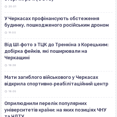
20:01
У Черкасах профінансують обстеження
будинку, пошкодженого російським дроном
19:00
Від ШІ‐фото з ТЦК до Тренкіна з Корецьким:
добірка фейків, які поширювали на
Черкащині
18:38
Мати загиблого військового у Черкасах
відкрила спортивно‐реабілітаційний центр
18:05
Оприлюднили перелік популярних
університетів країни: на яких позиціях ЧНУ
та ЧДТУ