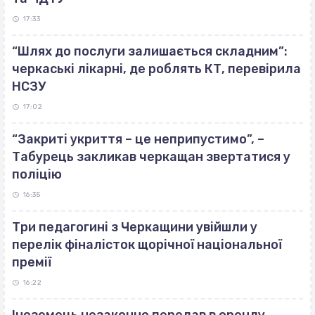
17:33
“Шлях до послуги залишається складним”:
черкаські лікарні, де роблять КТ, перевірила
НСЗУ
17:02
“Закриті укриття – це неприпустимо”, –
Табурець закликав черкащан звертатися у
поліцію
16:35
Три педагогині з Черкащини увійшли у
перелік фіналісток щорічної національної
премії
16:22