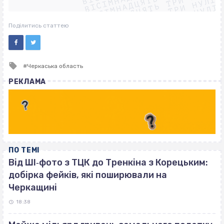
ВІСІМНАДЦЯТЬ ТРИ НУЛІ
ВІСІМНАДЦЯТЬ ТРИ НУЛІ
ВІСІМНАДЦЯТЬ ТРИ НУЛІ
ВІСІМНАДЦЯТЬ ТРИ НУЛІ
Поділитись статтею
Tagged
Черкаська область
with
РЕКЛАМА
ПО ТЕМІ
Від ШІ‐фото з ТЦК до Тренкіна з Корецьким:
добірка фейків, які поширювали на
Черкащині
18:38