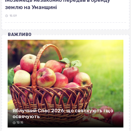
Іноземець незаконно передав в оренду
землю на Уманщині
15:59
ВАЖЛИВО
Яблучний Спас 2026: що святкують і що
освячують
12:15