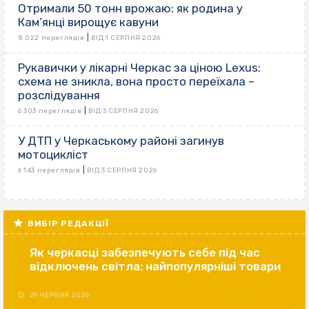
Отримали 50 тонн врожаю: як родина у
Кам’янці вирощує кавуни
|
8 022 переглядів
ВІД 1 СЕРПНЯ 2026
Рукавички у лікарні Черкас за ціною Lexus:
схема не зникла, вона просто переїхала –
розслідування
|
6 303 переглядів
ВІД 3 СЕРПНЯ 2026
У ДТП у Черкаському районі загинув
мотоцикліст
|
6 143 переглядів
ВІД 3 СЕРПНЯ 2026
ВИБІР РЕДАКЦІЇ
Як черкасці забезпечують себе під час
відключень світла: найпопулярніші товари
29 ЧЕРВНЯ 2026