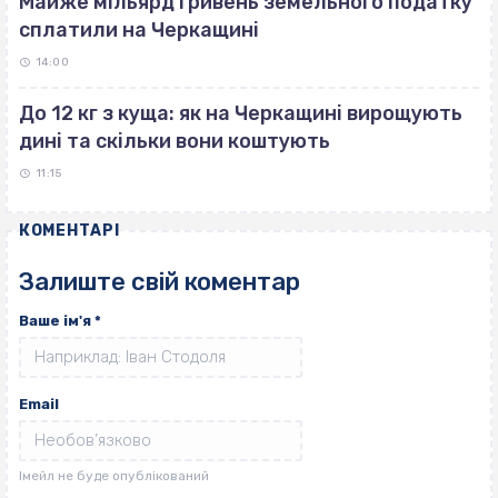
Майже мільярд гривень земельного податку
сплатили на Черкащині
14:00
До 12 кг з куща: як на Черкащині вирощують
дині та скільки вони коштують
11:15
КОМЕНТАРІ
Залиште свій коментар
Ваше ім'я
*
Email