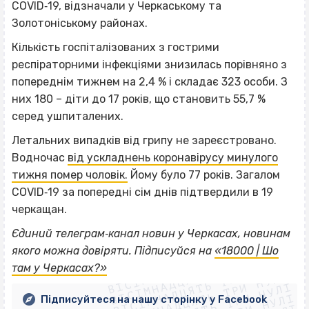
COVID‐19, відзначали у Черкаському та
Золотоніському районах.
Кількість госпіталізованих з гострими
респіраторними інфекціями знизилась порівняно з
попереднім тижнем на 2,4 % і складає 323 особи. З
них 180 – діти до 17 років, що становить 55,7 %
серед ушпиталених.
Летальних випадків від грипу не зареєстровано.
Водночас
від ускладнень коронавірусу минулого
тижня помер чоловік.
Йому було 77 років. Загалом
COVID‐19 за попередні сім днів підтвердили в 19
черкащан.
Єдиний телеграм‐канал новин у Черкасах, новинам
ВІСІМНАДЦЯТЬ ТРИ НУЛІ
якого можна довіряти. Підписуйся на
«18000 | Шо
ВІСІМНАДЦЯТЬ ТРИ НУЛІ
ВІСІМНАДЦЯТЬ ТРИ НУЛІ
там у Черкасах?»
ВІСІМНАДЦЯТЬ ТРИ НУЛІ
Підписуйтеся на нашу сторінку у Facebook