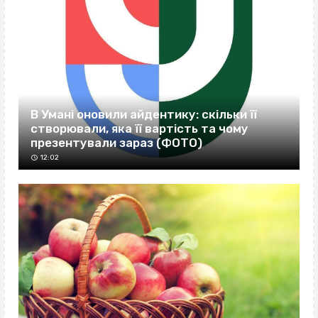
В Умані оновили айдентику: скільки її
створювали, яка її вартість та чому
презентували зараз (ФОТО)
12:02