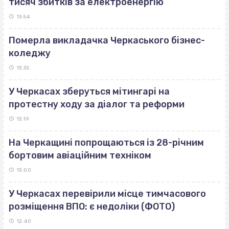
тисяч збитків за електроенергію
13:54
Померла викладачка Черкаського бізнес-
коледжу
13:35
У Черкасах зберуться мітингарі на
протестну ходу за діалог та реформи
13:19
На Черкащині попрощаються із 28-річним
бортовим авіаційним техніком
13:00
У Черкасах перевірили місце тимчасового
розміщення ВПО: є недоліки (ФОТО)
12:40