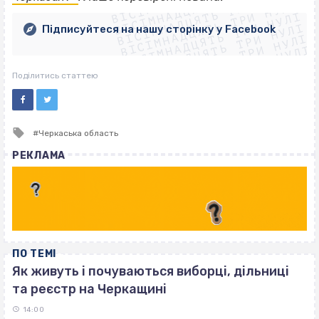
ВІСІМНАДЦЯТЬ ТРИ НУЛІ
ВІСІМНАДЦЯТЬ ТРИ НУЛІ
ВІСІМНАДЦЯТЬ ТРИ НУЛІ
ВІСІМНАДЦЯТЬ ТРИ НУЛІ
ВІСІМНАДЦЯТЬ ТРИ НУЛІ
Підписуйтеся на нашу сторінку у Facebook
ВІСІМНАДЦЯТЬ ТРИ НУЛІ
ВІСІМНАДЦЯТЬ ТРИ НУЛІ
Поділитись статтею
Tagged
Черкаська область
with
РЕКЛАМА
ПО ТЕМІ
Як живуть і почуваються виборці, дільниці
та реєстр на Черкащині
14:00