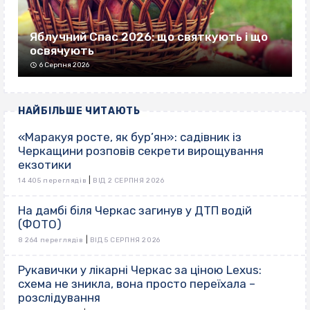
Яблучний Спас 2026: що святкують і що
освячують
6 Серпня 2026
НАЙБІЛЬШЕ ЧИТАЮТЬ
«Маракуя росте, як бур’ян»: садівник із
Черкащини розповів секрети вирощування
екзотики
|
14 405 переглядів
ВІД 2 СЕРПНЯ 2026
На дамбі біля Черкас загинув у ДТП водій
(ФОТО)
|
8 264 переглядів
ВІД 5 СЕРПНЯ 2026
Рукавички у лікарні Черкас за ціною Lexus:
схема не зникла, вона просто переїхала –
розслідування