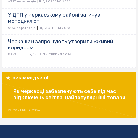
|
6 327 переглядів
ВІД 3 СЕРПНЯ 2026
У ДТП у Черкаському районі загинув
мотоцикліст
|
6 154 переглядів
ВІД 3 СЕРПНЯ 2026
Черкащан запрошують утворити «живий
коридор»
|
5 867 переглядів
ВІД 4 СЕРПНЯ 2026
ВИБІР РЕДАКЦІЇ
Як черкасці забезпечують себе під час
відключень світла: найпопулярніші товари
29 ЧЕРВНЯ 2026