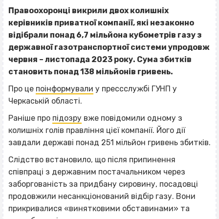
Правоохоронці викрили двох колишніх
керівників приватної компанії, які незаконно
відібрали понад 6,7 мільйона кубометрів газу з
державної газотранспортної системи упродовж
червня – листопада 2023 року. Сума збитків
становить понад 138 мільйонів гривень.
Про це
поінформували
у прессслужбі ГУНП у
Черкаській області.
Раніше про
підозру
вже повідомили одному з
колишніх голів правління цієї компанії. Його дії
завдали державі понад 251 мільйон гривень збитків.
Слідство встановило, що після припинення
співпраці з державним постачальником через
заборгованість за придбану сировину, посадовці
продовжили несанкціонований відбір газу. Вони
прикривалися «винятковими обставинами» та