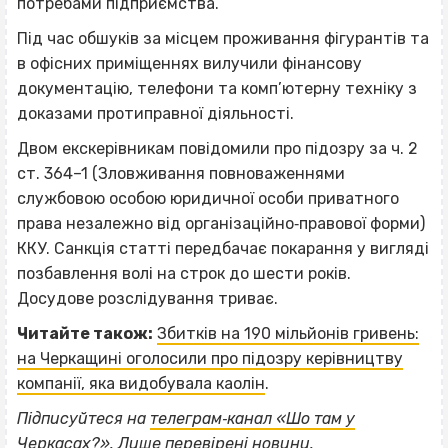
потребами підприємства.
Під час обшуків за місцем проживання фігурантів та
в офісних приміщеннях вилучили фінансову
документацію, телефони та комп’ютерну техніку з
доказами протиправної діяльності.
Двом екскерівникам повідомили про підозру за ч. 2
ст. 364–1 (Зловживання повноваженнями
службовою особою юридичної особи приватного
права незалежно від організаційно‐правової форми)
ККУ. Санкція статті передбачає покарання у вигляді
позбавлення волі на строк до шести років.
Досудове розслідування триває.
Читайте також:
Збитків на 190 мільйонів гривень:
на Черкащині оголосили про підозру керівництву
компанії, яка видобувала каолін
.
ВІСІМНАДЦЯТЬ ТРИ НУЛІ
Підписуйтеся на
телеграм‐канал «Шо там у
Черкасах?»
. Лише перевірені новини.