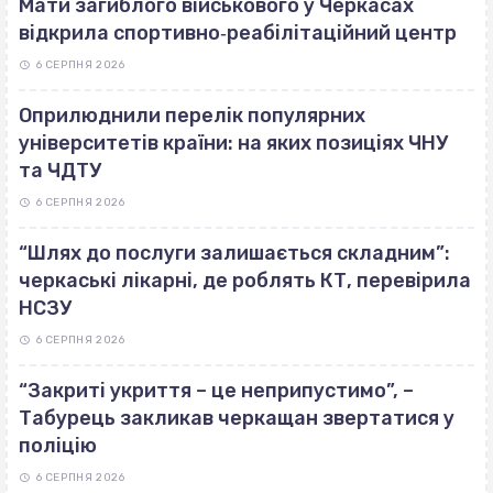
Мати загиблого військового у Черкасах
відкрила спортивно‐реабілітаційний центр
6 СЕРПНЯ 2026
Оприлюднили перелік популярних
університетів країни: на яких позиціях ЧНУ
та ЧДТУ
6 СЕРПНЯ 2026
“Шлях до послуги залишається складним”:
черкаські лікарні, де роблять КТ, перевірила
НСЗУ
6 СЕРПНЯ 2026
“Закриті укриття – це неприпустимо”, –
Табурець закликав черкащан звертатися у
поліцію
6 СЕРПНЯ 2026