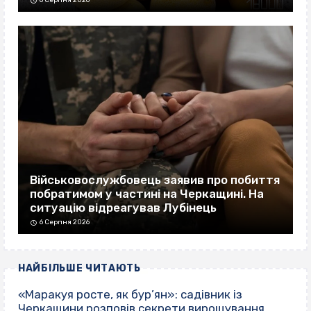
6 Серпня 2026
Військовослужбовець заявив про побиття
побратимом у частині на Черкащині. На
ситуацію відреагував Лубінець
6 Серпня 2026
НАЙБІЛЬШЕ ЧИТАЮТЬ
«Маракуя росте, як бур’ян»: садівник із
Черкащини розповів секрети вирощування