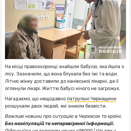
На місці правоохоронці знайшли бабусю, яка йшла з
лісу. Зазначили, що вона блукала без їжі та води.
Літню жінку доставили до канівської лікарні, де її
оглянули лікарі. Життю бабусі нічого не загрожує.
Нагадаємо, що нещодавно
патрульні Черкащини
розшукали двох людей, які зникли безвісти.
Важливі новини про ситуацію в Черкасах та країні.
Без маніпуляцій та неперевіреної інформації.
Підписуйся на телеграм‐канал «18000 | Шо там у