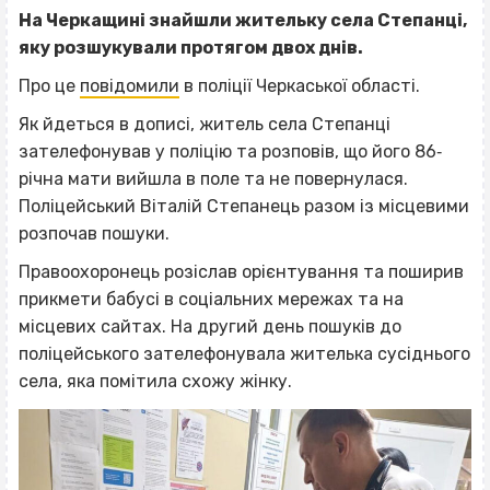
На Черкащині знайшли жительку села Степанці,
яку розшукували протягом двох днів.
Про це
повідомили
в поліції Черкаської області.
Як йдеться в дописі, житель села Степанці
зателефонував у поліцію та розповів, що його 86‐
річна мати вийшла в поле та не повернулася.
Поліцейський Віталій Степанець разом із місцевими
розпочав пошуки.
Правоохоронець розіслав орієнтування та поширив
прикмети бабусі в соціальних мережах та на
місцевих сайтах. На другий день пошуків до
поліцейського зателефонувала жителька сусіднього
села, яка помітила схожу жінку.