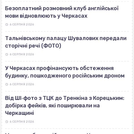
Безоплатний розмовний клуб англійської
мови відновлюють у Черкасах
6 СЕРПНЯ 2026
Тальнівському палацу Шувалових передали
сторічні речі (ФОТО)
6 СЕРПНЯ 2026
У Черкасах профінансують обстеження
будинку, пошкодженого російським дроном
6 СЕРПНЯ 2026
Від ШІ‐фото з ТЦК до Тренкіна з Корецьким:
добірка фейків, які поширювали на
Черкащині
6 СЕРПНЯ 2026