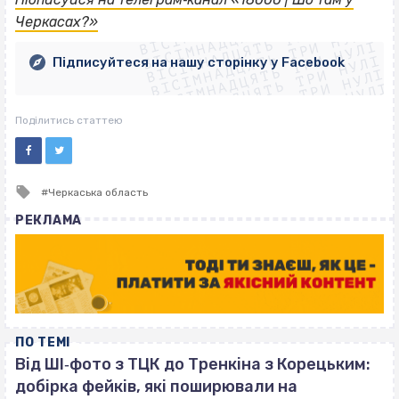
ВІСІМНАДЦЯТЬ ТРИ НУЛІ
ВІСІМНАДЦЯТЬ ТРИ НУЛІ
ВІСІМНАДЦЯТЬ ТРИ НУЛІ
Черкасах?»
ВІСІМНАДЦЯТЬ ТРИ НУЛІ
ВІСІМНАДЦЯТЬ ТРИ НУЛІ
ВІСІМНАДЦЯТЬ ТРИ НУЛІ
Підписуйтеся на нашу сторінку у Facebook
ВІСІМНАДЦЯТЬ ТРИ НУЛІ
ВІСІМНАДЦЯТЬ ТРИ НУЛІ
Поділитись статтею
Tagged
Черкаська область
with
РЕКЛАМА
ПО ТЕМІ
Від ШІ‐фото з ТЦК до Тренкіна з Корецьким:
добірка фейків, які поширювали на