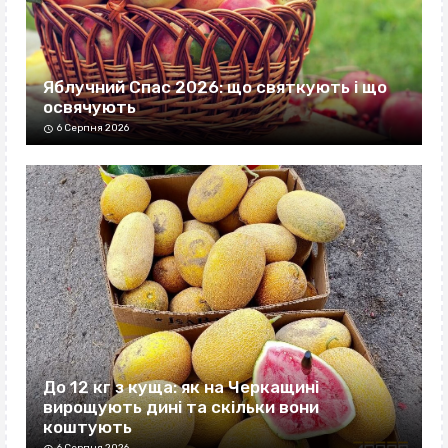
Яблучний Спас 2026: що святкують і що
освячують
6 Серпня 2026
До 12 кг з куща: як на Черкащині
вирощують дині та скільки вони
коштують