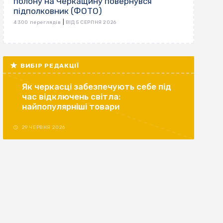
полону на Черкащину повернувся
підполковник (ФОТО)
|
4 300 переглядів
ВІД 5 СЕРПНЯ 2026
ВИБІР РЕДАКЦІЇ
Як черкасці забезпечують себе під
час відключень світла:
найпопулярніші товари
29 ЧЕРВНЯ 2026