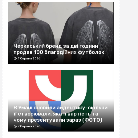
Черкаський бренд за дві години
продав 100 благодійних футболок
7 Серпня 2026
В Умані оновили айдентику: скільки
її створювали, яка її вартість та
чому презентували зараз (ФОТО)
7 Серпня 2026