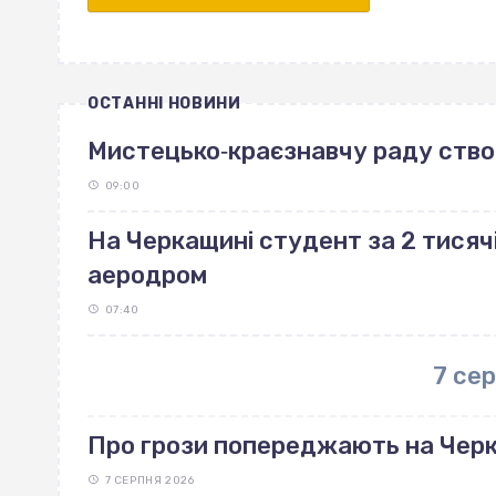
ОСТАННІ НОВИНИ
Мистецько‐краєзнавчу раду ство
09:00
На Черкащині студент за 2 тисяч
аеродром
07:40
7 се
Про грози попереджають на Чер
7 СЕРПНЯ 2026