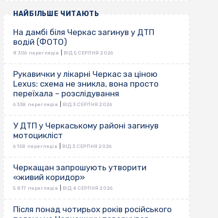
НАЙБІЛЬШЕ ЧИТАЮТЬ
На дамбі біля Черкас загинув у ДТП
водій (ФОТО)
|
8 306 переглядів
ВІД 5 СЕРПНЯ 2026
Рукавички у лікарні Черкас за ціною
Lexus: схема не зникла, вона просто
переїхала – розслідування
|
6 338 переглядів
ВІД 3 СЕРПНЯ 2026
У ДТП у Черкаському районі загинув
мотоцикліст
|
6 158 переглядів
ВІД 3 СЕРПНЯ 2026
Черкащан запрошують утворити
«живий коридор»
|
5 877 переглядів
ВІД 4 СЕРПНЯ 2026
Після понад чотирьох років російського