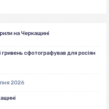
рили на Черкащині
і гривень сфотографував для росіян
рпня 2026
кащині