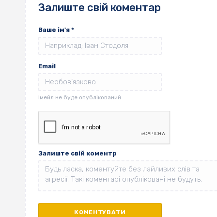
Залиште свій коментар
Ваше ім'я
*
Email
Залиште свій коментр