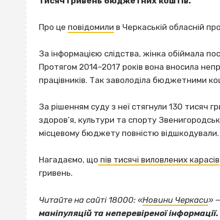
тисяч гривень бюджетних коштів.
Про це
повідомили
в Черкаській обласній про
За інформацією слідства, жінка обіймала по
Протягом 2014–2017 років вона вносила непр
працівників. Так заволоділа бюджетними ко
За рішенням суду з неї стягнули 130 тисяч гр
здоров’я, культури та спорту Звенигородськ
місцевому бюджету повністю відшкодували.
Нагадаємо, що
пів тисячі виловлених карасів
гривень.
Читайте на сайті 18000: «
Новини Черкаси
» 
маніпуляцій та неперевіреної інформації.