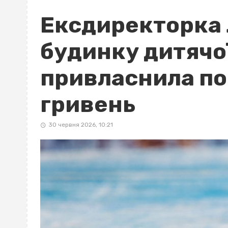
Ексдиректорка
будинку дитячої
привласнила по
гривень
30 червня 2026, 10:21