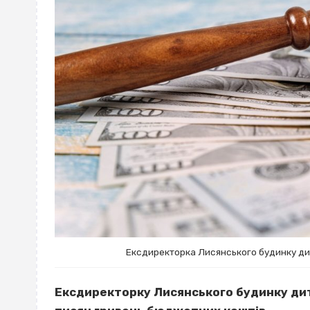
Ексдиректорка Лисянського будинку ди
Ексдиректорку Лисянського будинку дит