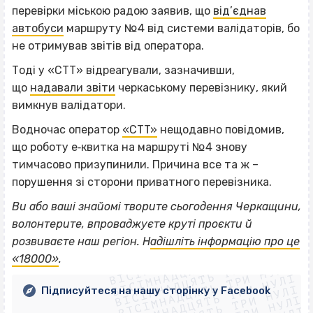
перевірки міською радою заявив, що
від’єднав
автобуси
маршруту №4 від системи валідаторів, бо
не отримував звітів від оператора.
Тоді у «СТТ» відреагували, зазначивши,
що
надавали звіти
черкаському перевізнику, який
вимкнув валідатори.
Водночас оператор
«CTT»
нещодавно повідомив,
що роботу е‐квитка на маршруті №4 знову
тимчасово призупинили. Причина все та ж –
порушення зі сторони приватного перевізника.
Ви або ваші знайомі творите сьогодення Черкащини,
волонтерите, впроваджуєте круті проєкти й
ВІСІМНАДЦЯТЬ ТРИ НУЛІ
розвиваєте наш регіон. Н
адішліть інформацію про це
ВІСІМНАДЦЯТЬ ТРИ НУЛІ
ВІСІМНАДЦЯТЬ ТРИ НУЛІ
«18000»
.
ВІСІМНАДЦЯТЬ ТРИ НУЛІ
ВІСІМНАДЦЯТЬ ТРИ НУЛІ
ВІСІМНАДЦЯТЬ ТРИ НУЛІ
Підписуйтеся на нашу сторінку у Facebook