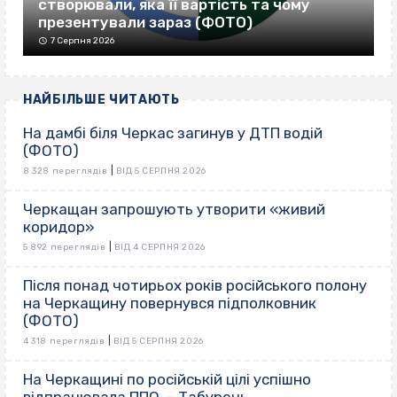
створювали, яка її вартість та чому
презентували зараз (ФОТО)
7 Серпня 2026
НАЙБІЛЬШЕ ЧИТАЮТЬ
На дамбі біля Черкас загинув у ДТП водій
(ФОТО)
|
8 328 переглядів
ВІД 5 СЕРПНЯ 2026
Черкащан запрошують утворити «живий
коридор»
|
5 892 переглядів
ВІД 4 СЕРПНЯ 2026
Після понад чотирьох років російського полону
на Черкащину повернувся підполковник
(ФОТО)
|
4 318 переглядів
ВІД 5 СЕРПНЯ 2026
На Черкащині по російській цілі успішно