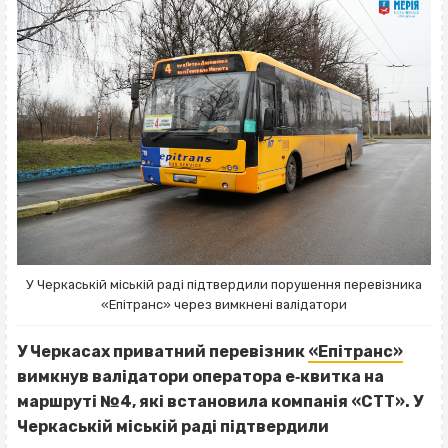
У Черкаській міській раді підтвердили порушення перевізника
«Епітранс» через вимкнені валідатори
У Черкасах приватний перевізник
«Епітранс»
вимкнув валідатори оператора е‐квитка на
маршруті №4, які встановила компанія «CTT». У
Черкаській міській раді підтвердили