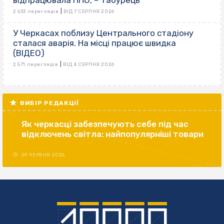
відпрацювала ППО, – Табурець
|
2 633 переглядів
ВІД 7 СЕРПНЯ 2026
У Черкасах поблизу Центрального стадіону
сталася аварія. На місці працює швидка
(ВІДЕО)
|
2 571 переглядів
ВІД 4 СЕРПНЯ 2026
ВИБІР РЕДАКЦІЇ
Як черкасці забезпечують себе під час
відключень світла: найпопулярніші товари
29 ЧЕРВНЯ 2026