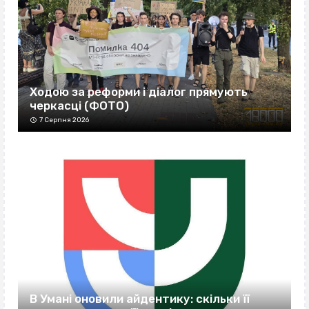
Ходою за реформи і діалог прямують
черкасці (ФОТО)
7 Серпня 2026
В Умані оновили айдентику: скільки її