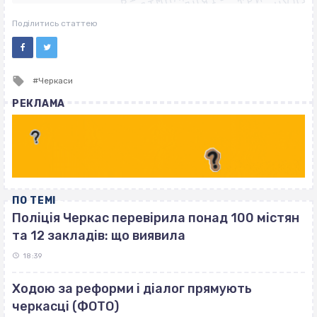
ВІСІМНАДЦЯТЬ ТРИ НУЛІ
ВІСІМНАДЦЯТЬ ТРИ НУЛІ
Поділитись статтею
Tagged
Черкаси
with
РЕКЛАМА
ПО ТЕМІ
Поліція Черкас перевірила понад 100 містян
та 12 закладів: що виявила
18:39
Ходою за реформи і діалог прямують
черкасці (ФОТО)