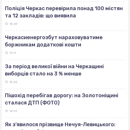
Поліція Черкас перевірила понад 100 містян
та 12 закладів: що виявила
18:39
Черкасиенергозбут нараховуватиме
боржникам додаткові кошти
17:11
За період великої війни на Черкащині
виборців стало на 3 % менше
15:40
Пішохід перебігав дорогу: на Золотоніщині
сталася ДТП (ФОТО)
14:10
Як з’явилося прізвище Нечуя-Левицького: