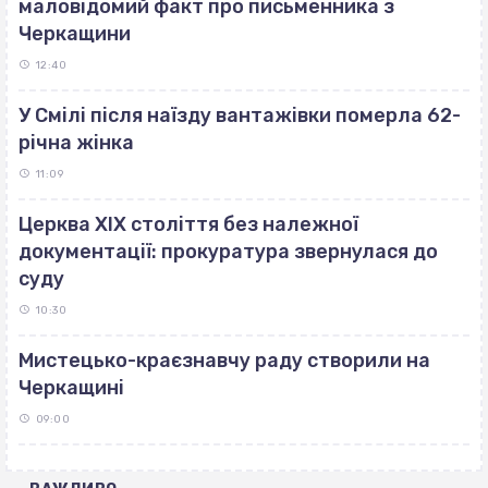
маловідомий факт про письменника з
Черкащини
12:40
У Смілі після наїзду вантажівки померла 62-
річна жінка
11:09
Церква ХІХ століття без належної
документації: прокуратура звернулася до
суду
10:30
Мистецько-краєзнавчу раду створили на
Черкащині
09:00