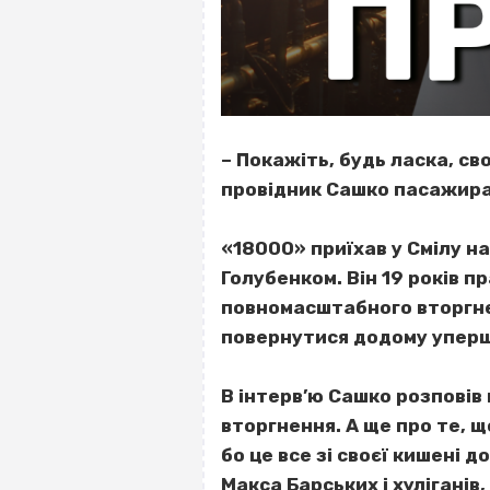
– Покажіть, будь ласка, св
провідник Сашко пасажирам
«18000» приїхав у Смілу н
Голубенком. Він 19 років 
повномасштабного вторгнен
повернутися додому уперш
В інтерв’ю Сашко розповів 
вторгнення. А ще про те, щ
бо це все зі своєї кишені 
Макса Барських і хуліганів