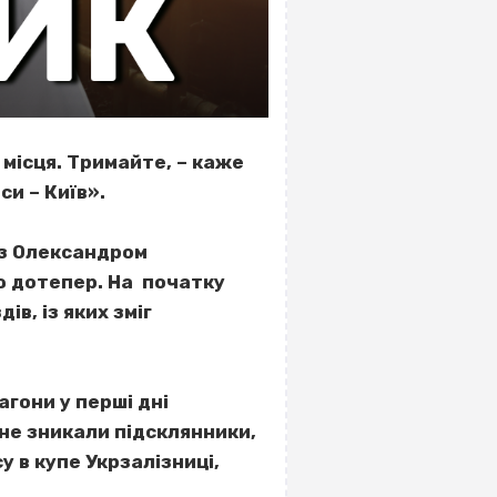
 місця. Тримайте, – каже
си – Київ».
 з Олександром
ю дотепер. На початку
в, із яких зміг
агони у перші дні
 не зникали підсклянники,
у в купе Укрзалізниці,