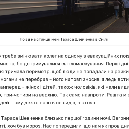
Поїзд на станції імені Тараса Шевченка в Смілі
о треба змінювати колег на одному з евакуаційних поїз
емнота, бо дотримувалися світломаскування. Перші дні 
ція тримала периметр, щоб люди не попадали на рейки
 ногами не перебрав – його натовп зносив, я ледь всти
самперед – жінок і дітей, також чоловіків, які мали види
три‐чотири на верхню. Так само навпроти. Решта місця
ей. Тому дехто навіть не сидів, а стояв.
і Тараса Шевченка близько першої години ночі. Вагон
ті, хоч був мороз. Нас попередили, що нам як провідн