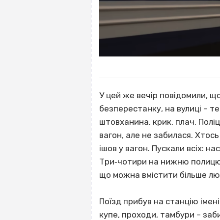
У цей же вечір повідомили, щ
безперестанку, на вулиці – т
штовханина, крик, плач. Полі
вагон, але не забилася. Хтось
ішов у вагон. Пускали всіх: на
Три‐чотири на нижню полицю, 
що можна вмістити більше люд
Поїзд прибув на станцію імен
купе, проходи, тамбури – заби