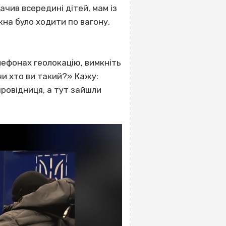
ачив всередині дітей, мам із
жна було ходити по вагону.
лефонах геолокацію, вимкніть
чи хто ви такий?» Кажу:
провідниця, а тут зайшли