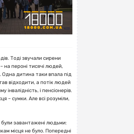
дів. Тоді звучали сирени
– на пероні тисячі людей,
. Одна дитина таки впала під
гав відходити, а потік людей
му інвалідність, і пенсіонерів.
 – сумки. Але всі розуміли,
и були завантажені людьми:
икам місця не було. Попередні