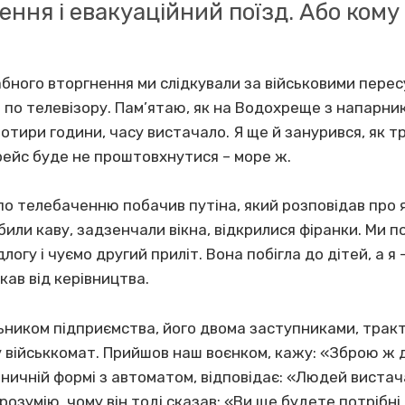
ння і евакуаційний поїзд. Або кому 
бного вторгнення ми слідкували за військовими перес
 по телевізору. Пам’ятаю, як на Водохреще з напарни
отири години, часу вистачало. Я ще й занурився, як тре
рейс буде не проштовхнутися – море ж.
і по телебаченню побачив путіна, який розповідав про 
били каву, задзенчали вікна, відкрилися фіранки. Ми 
логу і чуємо другий приліт. Вона побігла до дітей, а я 
кав від керівництва.
альником підприємства, його двома заступниками, тра
 військкомат. Прийшов наш воєнком, кажу: «Зброю ж д
зничній формі з автоматом, відповідає: «Людей вистача
розумію, чому він тоді сказав: «Ви ще будете потрібні