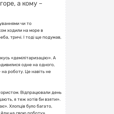
горе, а кому –
уваннями чи то
ком ходили на море в
ба, тричі. І тоді ще подумав,
якусь «демілітаризацію». А
подивилися одне на одного,
– на роботу. Це навіть не
ктористом. Відпрацювали день
ають, я теж хотів би взяти».
є». Хлопців було багато,
, йди на свою роботу».