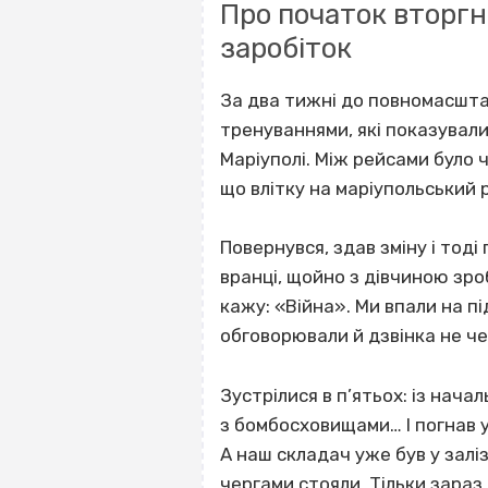
Про початок вторгне
заробіток
За два тижні до повномасшта
тренуваннями, які показували
Маріуполі. Між рейсами було ч
що влітку на маріупольський 
Повернувся, здав зміну і тод
вранці, щойно з дівчиною зро
кажу: «Війна». Ми впали на під
обговорювали й дзвінка не че
Зустрілися в п’ятьох: із нач
з бомбосховищами… І погнав у
А наш складач уже був у залі
чергами стояли. Тільки зараз 