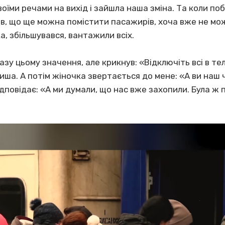
оїми речами на вихід і зайшла наша зміна. Та коли поб
мів, що ще можна помістити пасажирів, хоча вже не мо
а, збільшувався, вантажили всіх.
азу цьому значення, але крикнув: «Відключіть всі в те
тиша. А потім жіночка звертається до мене: «А ви наш 
ідповідає: «А ми думали, що нас вже захопили. Була ж 