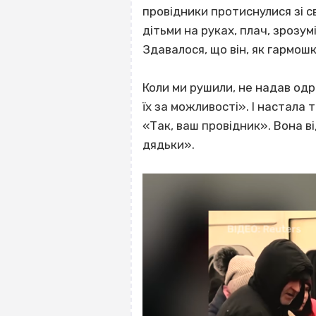
провідники протиснулися зі св
дітьми на руках, плач, зрозу
Здавалося, що він, як гармошк
Коли ми рушили, не надав одр
їх за можливості». І настала 
«Так, ваш провідник». Вона в
дядьки».