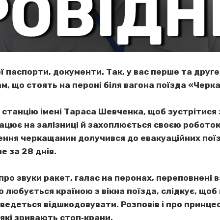
ої паспорти, документи. Так, у вас перше та друге
, що стоять на пероні біля вагона поїзда «Черка
а станцію імені Тараса Шевченка, щоб зустрітися
працює на залізниці й захоплюється своєю робото
ня черкащанин долучився до евакуаційних поїзді
е за 28 днів.
про звуки ракет, галас на перонах, переповнені в
о любується країною з вікна поїзда, слідкує, щоб
доведеться відшкодовувати. Розповів і про принцес
, які зривають стоп‐крани.