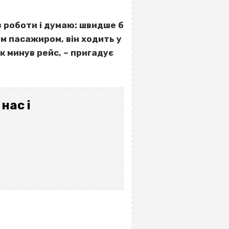
 роботи і думаю: швидше б
м пасажиром, він ходить у
як минув рейс, – пригадує
нас і