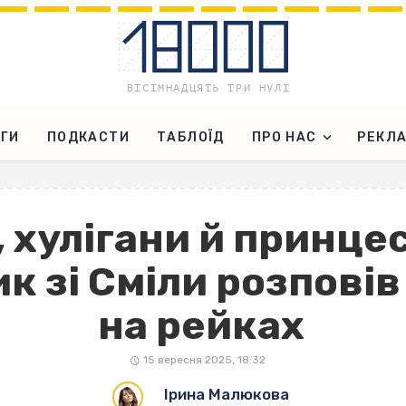
ГИ
ПОДКАСТИ
ТАБЛОЇД
ПРО НАС
РЕКЛ
 хулігани й принцес
к зі Сміли розпові
на рейках
15 вересня 2025, 18:32
Ірина Малюкова