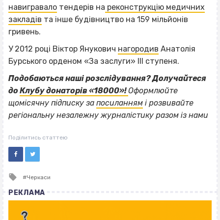
навигравало
тендерів на
реконструкцію медичних
закладів
та інше будівництво на 159 мільйонів
гривень.
У 2012 році Віктор Янукович
нагородив
Анатолія
Бурського орденом «За заслуги» III ступеня.
Подобаються наші розслідування? Долучайтеся
до
Клубу донаторів «18000»!
Оформлюйте
щомісячну підписку за
посиланням
і розвивайте
регіональну незалежну журналістику разом із нами
Поділитись статтею
Tagged
Черкаси
with
РЕКЛАМА