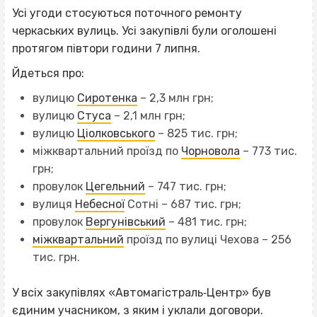
Усі угоди стосуютьс
я поточного ремонту
черкаських вулиць. Усі закупівлі були оголошені
протягом півтори години 7 липня.
Йдеться про:
вулицю
С
иротенка
– 2,3 млн грн;
вулицю
Стуса
– 2,1 млн грн;
вулицю
Ціолковського
– 825 тис. грн;
міжквартальний проїзд по
Чорновола
– 773 тис.
грн;
провулок
Цегельний
– 747 тис. грн;
вулиця
Небесної
Сотні – 687 тис. грн;
провулок
Вергунівський
– 481 тис. грн;
міжквартальний
проїзд по вулиці Чехова – 256
тис. грн.
У всіх закупівлях «Автомагістраль‐Центр» був
єдиним учасником, з яким і уклали договори.