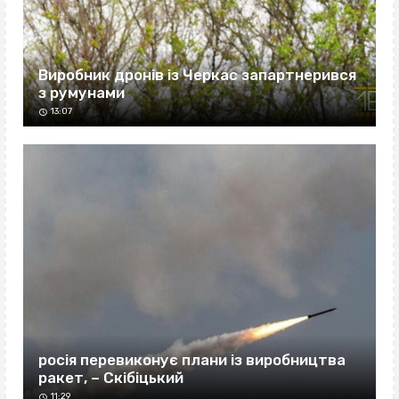
Виробник дронів із Черкас запартнерився
з румунами
13:07
росія перевиконує плани із виробництва
ракет, – Скібіцький
11:29