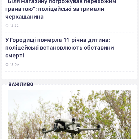
“Біля магазину погрожував перехожим
гранатою”: поліцейські затримали
черкащанина
12:22
У Городищі померла 11-річна дитина:
поліцейські встановлюють обставини
смерті
12:06
ВАЖЛИВО