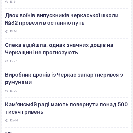
13:51
Двох воїнів‐випускників черкаської школи
№32 провели в останню путь
13:36
Спека відійшла, однак значних дощів на
Черкащині не прогнозують
13:23
Виробник дронів із Черкас запартнерився з
румунами
13:07
Кам’янській раді мають повернути понад 500
тисяч гривень
12:44