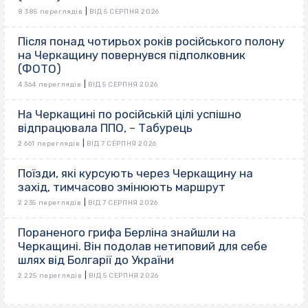
|
8 385 переглядів
ВІД 5 СЕРПНЯ 2026
Після понад чотирьох років російського полону
на Черкащину повернувся підполковник
(ФОТО)
|
4 364 переглядів
ВІД 5 СЕРПНЯ 2026
На Черкащині по російській цілі успішно
відпрацювала ППО, – Табурець
|
2 661 переглядів
ВІД 7 СЕРПНЯ 2026
Поїзди, які курсують через Черкащину на
захід, тимчасово змінюють маршрут
|
2 235 переглядів
ВІД 7 СЕРПНЯ 2026
Пораненого грифа Берліна знайшли на
Черкащині. Він подолав нетиповий для себе
шлях від Болгарії до України
|
2 225 переглядів
ВІД 5 СЕРПНЯ 2026