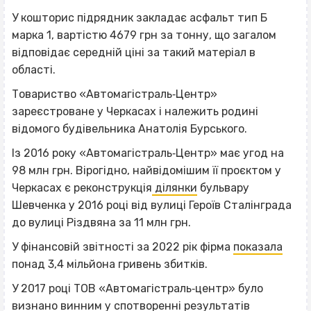
У кошторис підрядник закладає асфальт тип Б
марка 1, вартістю 4679 грн за тонну, що загалом
відповідає середній ціні за такий матеріал в
області.
Товариство «Автомагістраль‐Центр»
зареєстроване у Черкасах і належить родині
відомого будівельника Анатолія Бурського.
Із 2016 року «Автомагістраль‐Центр» має угод на
98 млн грн. Вірогідно, найвідомішим її проєктом у
Черкасах є реконструкція
ділянки
бульвару
Шевченка у 2016 році від вулиці Героїв Сталінграда
до вулиці Різдвяна за 11 млн грн.
У фінансовій звітності за 2022 рік фірма
показала
понад 3,4 мільйона гривень збитків.
У 2017 році ТОВ «Автомагістраль‐центр» було
визнано винним
у спотворенні результатів