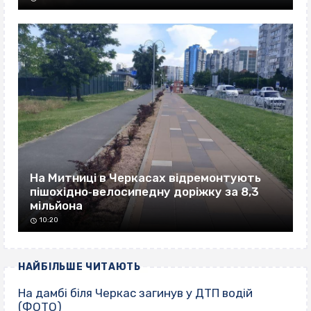
На Митниці в Черкасах відремонтують
пішохідно‐велосипедну доріжку за 8,3
мільйона
10:20
НАЙБІЛЬШЕ ЧИТАЮТЬ
На дамбі біля Черкас загинув у ДТП водій
(ФОТО)