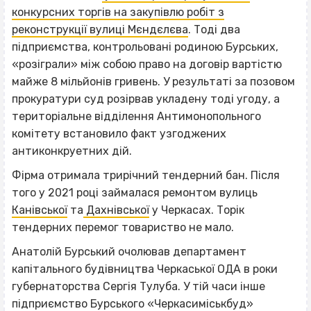
конкурсних торгів на закупівлю робіт з
реконструкції вулиці Мєндєлєва
. Тоді два
підприємства, контрольовані родиною Бурських,
«розіграли» між собою право на договір вартістю
майже 8 мільйонів гривень. У результаті за позовом
прокуратури суд розірвав укладену тоді угоду, а
територіальне відділення Антимонопольного
комітету встановило факт узгоджених
антиконкруетних дій.
Фірма отримала трирічний тендерний бан. Після
того у 2021 році займалася ремонтом вулиць
Канівської
та
Дахнівської
у Черкасах. Торік
тендерних перемог товариство не мало.
Анатолій Бурський очолював департамент
капітального будівництва Черкаської ОДА в роки
губернаторства Сергія Тулуба. У тій часи інше
підприємство Бурського «Черкасиміськбуд»