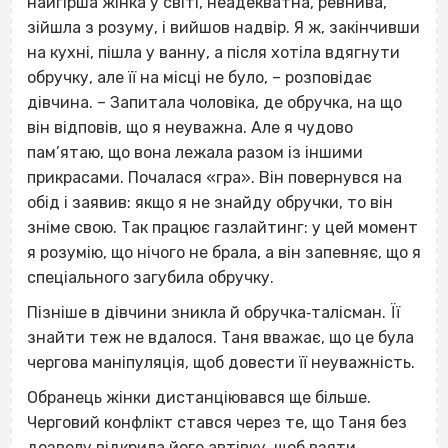
найгірша жінка у світі, неадекватна, ревнива,
зійшла з розуму, і вийшов надвір. Я ж, закінчивши
на кухні, пішла у ванну, а після хотіла вдягнути
обручку, але її на місці не було, – розповідає
дівчина. – Запитала чоловіка, де обручка, на що
він відповів, що я неуважна. Але я чудово
пам’ятаю, що вона лежала разом із іншими
прикрасами. Почалася «гра». Він повернувся на
обід і заявив: якщо я не знайду обручки, то він
зніме свою. Так працює газлайтинг: у цей момент
я розумію, що нічого не брала, а він запевняє, що я
спеціального загубила обручку.
Пізніше в дівчини зникла й обручка‐талісман. Її
знайти теж не вдалося. Таня вважає, що це була
чергова маніпуляція, щоб довести її неуважність.
Обранець жінки дистанціювався ще більше.
Черговий конфлікт стався через те, що Таня без
дозволу відкрила його автівку, щоб взяти