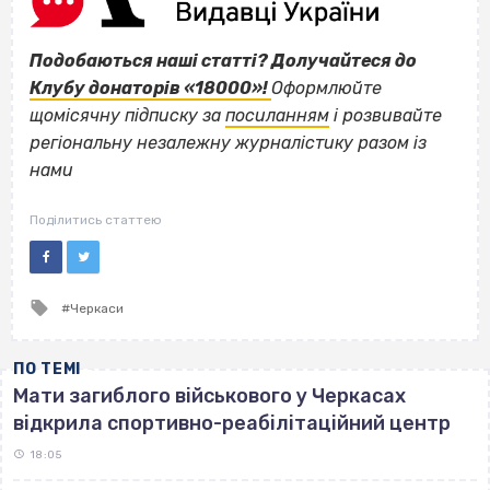
Подобаються наші статті? Долучайтеся до
Клубу донаторів «18000»!
Оформлюйте
щомісячну підписку за
посиланням
і розвивайте
регіональну незалежну журналістику разом із
нами
Поділитись статтею
Tagged
Черкаси
with
ПО ТЕМІ
Мати загиблого військового у Черкасах
відкрила спортивно-реабілітаційний центр
18:05