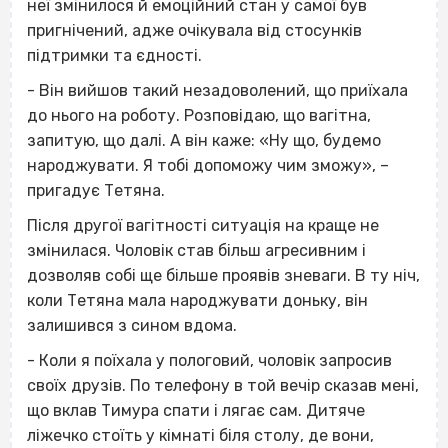
неї змінилося й емоційний стан у самої був
пригнічений, адже очікувала від стосунків
підтримки та єдності.
- Він вийшов такий незадоволений, що приїхала
до нього на роботу. Розповідаю, що вагітна,
запитую, що далі. А він каже: «Ну що, будемо
народжувати. Я тобі допоможу чим зможу», –
пригадує Тетяна.
Після другої вагітності ситуація на краще не
змінилася. Чоловік став більш агресивним і
дозволяв собі ще більше проявів зневаги. В ту ніч,
коли Тетяна мала народжувати доньку, він
залишився з сином вдома.
- Коли я поїхала у пологовий, чоловік запросив
своїх друзів. По телефону в той вечір сказав мені,
що вклав Тимура спати і лягає сам. Дитяче
ліжечко стоїть у кімнаті біля столу, де вони,