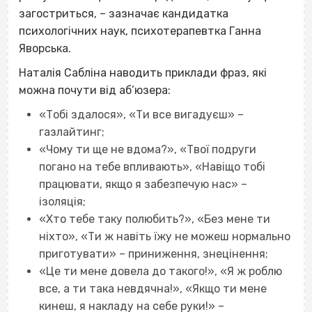
загостриться, – зазначає
кандидатка
психологічних наук, психотерапевтка Ганна
Яворська.
Наталія Сабліна наводить приклади фраз, які
можна почути від аб’юзера:
«Тобі здалося», «Ти все вигадуєш» –
газлайтинг;
«Чому ти ще не вдома?», «Твої подруги
погано на тебе впливають», «Навіщо тобі
працювати, якщо я забезпечую нас» –
ізоляція;
«Хто тебе таку полюбить?», «Без мене ти
ніхто», «Ти ж навіть їжу не можеш нормально
приготувати» – приниження, знецінення;
«Це ти мене довела до такого!», «Я ж роблю
все, а ти така невдячна!», «Якщо ти мене
кинеш, я накладу на себе руки!» –