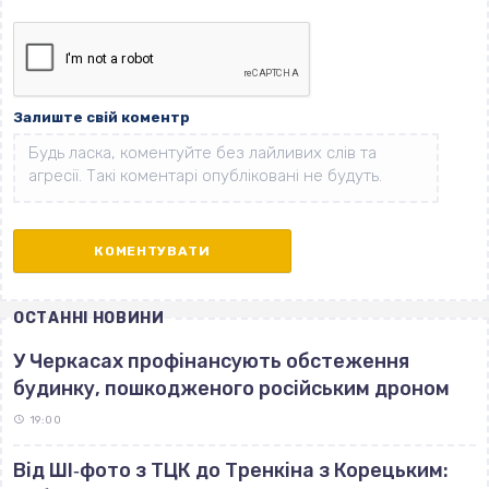
Залиште свій коментр
ОСТАННІ НОВИНИ
У Черкасах профінансують обстеження
будинку, пошкодженого російським дроном
19:00
Від ШІ‐фото з ТЦК до Тренкіна з Корецьким: