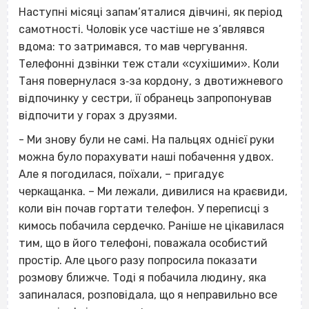
Наступні місяці запам’яталися дівчині, як період
самотності. Чоловік усе частіше не з’являвся
вдома: то затримався, то мав чергування.
Телефонні дзвінки теж стали «сухішими». Коли
Таня повернулася з‐за кордону, з двотижневого
відпочинку у сестри, її обранець запропонував
відпочити у горах з друзями.
- Ми знову були не самі. На пальцях однієї руки
можна було порахувати наші побачення удвох.
Але я погодилася, поїхали, – пригадує
черкащанка. – Ми лежали, дивилися на краєвиди,
коли він почав гортати телефон. У переписці з
кимось побачила сердечко. Раніше не цікавилася
тим, що в його телефоні, поважала особистий
простір. Але цього разу попросила показати
розмову ближче. Тоді я побачила людину, яка
запиналася, розповідала, що я неправильно все