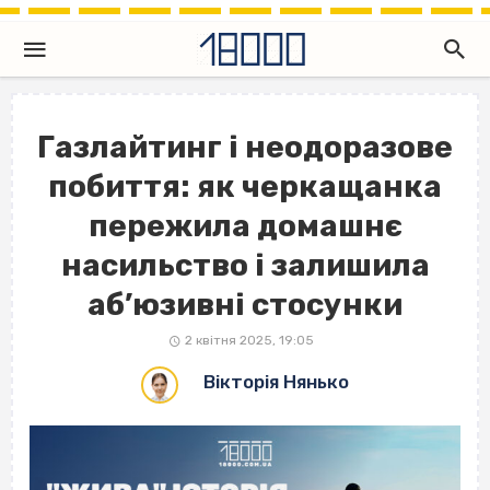
Газлайтинг і неодоразове
побиття: як черкащанка
пережила домашнє
насильство і залишила
аб’юзивні стосунки
2 квітня 2025, 19:05
Вікторія Нянько