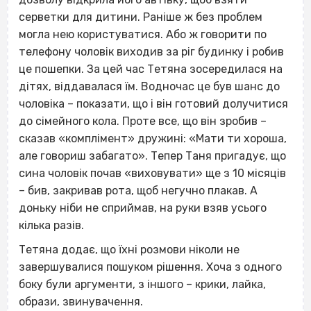
серветки для дитини. Раніше ж без проблем
могла нею користуватися. Або ж говорити по
телефону чоловік виходив за ріг будинку і робив
це пошепки.
За цей час Тетяна зосередилася на
дітях, віддавалася їм. Водночас це був шанс до
чоловіка – показати, що і він готовий долучитися
до сімейного кола. Проте все, що він зробив –
сказав «комплімент» дружині: «Мати ти хороша,
але говориш забагато».
Тепер Таня пригадує, що
сина чоловік почав «виховувати» ще з 10 місяців
– бив, закривав рота, щоб негучно плакав. А
доньку ніби не сприймав, на руки взяв усього
кілька разів.
Тетяна додає, що їхні розмови ніколи не
завершувалися пошуком рішення. Хоча з одного
боку були аргументи, з іншого – крики, лайка,
образи, звинувачення.