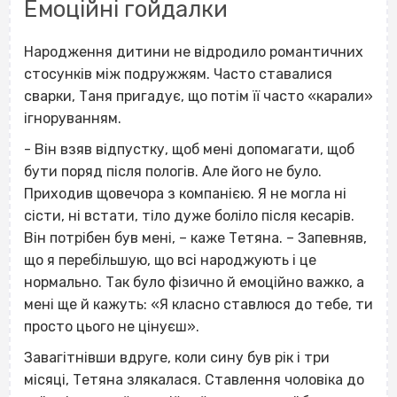
Емоційні гойдалки
Народження дитини не відродило романтичних
стосунків між подружжям. Часто ставалися
сварки, Таня пригадує, що потім її часто «карали»
ігноруванням.
- Він взяв відпустку, щоб мені допомагати, щоб
бути поряд після пологів. Але його не було.
Приходив щовечора з компанією. Я не могла ні
сісти, ні встати, тіло дуже боліло після кесарів.
Він потрібен був мені, – каже Тетяна. – Запевняв,
що я перебільшую, що всі народжують і це
нормально. Так було фізично й емоційно важко, а
мені ще й кажуть: «Я класно ставлюся до тебе, ти
просто цього не цінуєш».
Завагітнівши вдруге, коли сину був рік і три
місяці, Тетяна злякалася. Ставлення чоловіка до