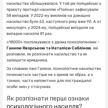
насильства збільшувалася. У той рік поліцейські з
проєкту протидії насиллю «Поліна» зафіксували
58 випадків. У 2022‐му викликів на домашнє
насильство було 63, наступного року вже 90. А от
минулоріч, у 2024‐му, поліцейські виїздили на
випадки насилля 81 раз.
«18000» поспілкувався з двома психологинями –
Ганною Яворською та Наталією Сабліною
, які
розповіли, як розпізнати насильство та як
залишити кривдника.
За словами пані Галини,
психологічне насильство
починається частіше не з криків чи образ, а з
тонких, часто непомітних для постраждалої
особи змін у стосунках.
Як розпізнати перші ознаки
психологічного насилля
?