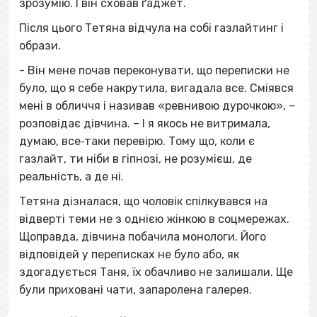
зрозумію. І він сховав ґаджет.
Після цього Тетяна відчула на собі газлайтинг і
образи.
- Він мене почав переконувати, що переписки не
було, що я себе накрутила, вигадала все. Сміявся
мені в обличчя і називав «ревнивою дурочкою», –
розповідає дівчина. – І я якось не витримала,
думаю, все‐таки перевірю. Тому що, коли є
газлайт, ти ніби в гіпнозі, не розумієш, де
реальність, а де ні.
Тетяна дізналася, що чоловік спілкувався на
відверті теми не з однією жінкою в соцмережах.
Щоправда, дівчина побачила монологи. Його
відповідей у переписках не було або, як
здогадується Таня, їх обачливо не залишали. Ще
були приховані чати, запаролена галерея.