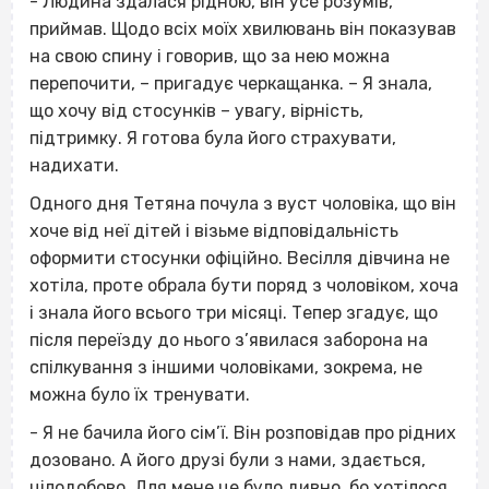
- Людина здалася рідною, він усе розумів,
приймав. Щодо всіх моїх хвилювань він показував
на свою спину і говорив, що за нею можна
перепочити, – пригадує черкащанка. – Я знала,
що хочу від стосунків – увагу, вірність,
підтримку. Я готова була його страхувати,
надихати.
Одного дня Тетяна почула з вуст чоловіка, що він
хоче від неї дітей і візьме відповідальність
оформити стосунки офіційно. Весілля дівчина не
хотіла, проте обрала бути поряд з чоловіком, хоча
і знала його всього три місяці. Тепер згадує, що
після переїзду до нього з’явилася заборона на
спілкування з іншими чоловіками, зокрема, не
можна було їх тренувати.
- Я не бачила його сім’ї. Він розповідав про рідних
дозовано. А його друзі були з нами, здається,
цілодобово. Для мене це було дивно, бо хотілося