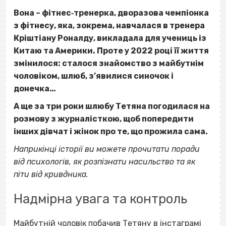
Вона – фітнес‐тренерка, дворазова чемпіонка
з фітнесу, яка, зокрема, навчалася в тренера
Кріштіану Роналду, викладала для учениць із
Китаю та Америки. Проте у 2022 році її життя
змінилося: сталося знайомство з майбутнім
чоловіком, шлюб, з’явилися синочок і
донечка…
А ще за три роки шлюбу Тетяна погодилася на
розмову з журналісткою, щоб попередити
інших дівчат і жінок про те, що прожила сама.
Наприкінці історії ви можете прочитати поради
від психологів, як розпізнати насильство та як
піти від кривдника.
Надмірна увага та контроль
Майбутній чоловік побачив Тетяну в інстаграмі