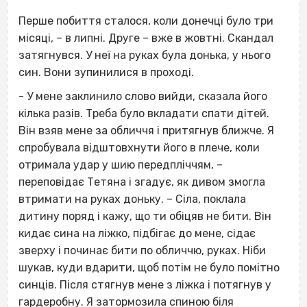
Перше побиття сталося, коли донечці було три
місяці, – в липні. Друге – вже в жовтні. Скандал
затягнувся. У неї на руках була донька, у нього
син. Вони зупинилися в проході.
- У мене заклинило слово вийди, сказала його
кілька разів. Треба було вкладати спати дітей.
Він взяв мене за обличчя і притягнув ближче. Я
спробувала відштовхнути його в плече, коли
отримала удар у шию передпліччям, –
переповідає Тетяна і згадує, як дивом змогла
втримати на руках доньку. – Сіла, поклала
дитину поряд і кажу, що ти обіцяв не бити. Він
кидає сина на ліжко, підбігає до мене, сідає
зверху і починає бити по обличчю, руках. Ніби
шукав, куди вдарити, щоб потім не було помітно
синців. Після стягнув мене з ліжка і потягнув у
гардеробну. Я затормозила спиною біля