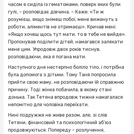
часом я сиділа із гематомами, поверх яких були
гулі, – розповідає дівчина. – Каже: «Ти ж
розумієш, якщо знімеш побої, мене виженуть з
роботи, аліментів не отримаєш». Кричав мені:
«Якщо хочеш щось тут мати, то в тебе не вийде».
Пропонував поділити дітей, намагався залякати
мене цим. Упродовж двох років тиснув,
розповідаючи, яка я погана мати.
Наступного дня нестерпно боліло тіло, і потрібна
була допомога з дітьми. Тому Таня попросила
прийти свою маму, не розповідаючи їй справжню
причину. Тоді жінка побачила, в якому стані
донька. Так Тетяна впродовж тижня намагалася
непомітно для чоловіка переїхати.
Нині подружжя не живе разом, але, зі слів
Тетяни, фінансовий та психологічний аб’юз
продовжуються. Попереду – розлучення,