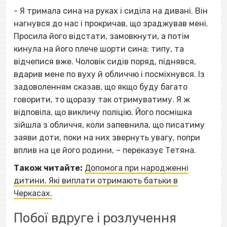
- Я тримала сина на руках і сиділа на дивані. Він
нагнувся до нас і прокричав, що зраджував мені.
Просила його відстати, замовкнути, а потім
кинула на його плече шорти сина: типу, та
відчепися вже. Чоловік сидів поряд, піднявся,
вдарив мене по вуху й обличчю і посміхнувся. Із
задоволенням сказав, що якщо буду багато
говорити, то щоразу так отримуватиму. Я ж
відповіла, що викличу поліцію. Його посмішка
зійшла з обличчя, коли запевнила, що писатиму
заяви доти, поки на них звернуть увагу, попри
вплив на це його родини, – переказує Тетяна.
Також читайте:
Допомога при народженні
дитини. Які виплати отримають батьки в
Черкасах.
Побої вдруге і розлучення