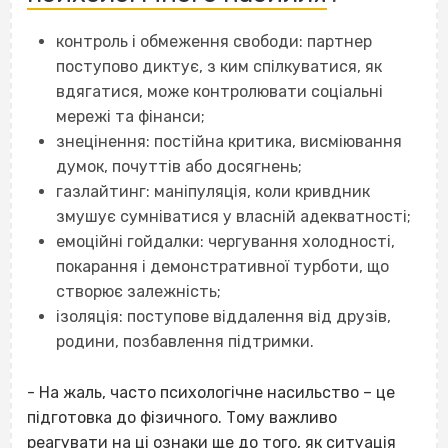
контроль і обмеження свободи: партнер
поступово диктує, з ким спілкуватися, як
вдягатися, може контролювати соціальні
мережі та фінанси;
знецінення: постійна критика, висміювання
думок, почуттів або досягнень;
газлайтинг: маніпуляція, коли кривдник
змушує сумніватися у власній адекватності;
емоційні гойдалки: чергування холодності,
покарання і демонстративної турботи, що
створює залежність;
ізоляція: поступове віддалення від друзів,
родини, позбавлення підтримки.
- На жаль, часто психологічне насильство – це
підготовка до фізичного. Тому важливо
реагувати на ці ознаки ще до того, як ситуація