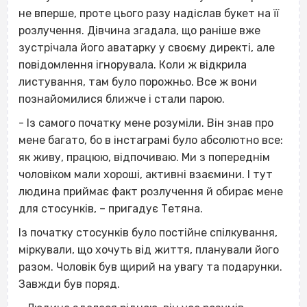
не вперше, проте цього разу надіслав букет на її
розлучення. Дівчина згадала, що раніше вже
зустрічала його аватарку у своєму директі, але
повідомлення ігнорувала. Коли ж відкрила
листування, там було порожньо. Все ж вони
познайомилися ближче і стали парою.
- Із самого початку мене розуміли. Він знав про
мене багато, бо в інстаграмі було абсолютно все:
як живу, працюю, відпочиваю. Ми з попереднім
чоловіком мали хороші, активні взаємини. І тут
людина приймає факт розлучення й обирає мене
для стосунків, – пригадує Тетяна.
Із початку стосунків було постійне спілкування,
міркували, що хочуть від життя, планували його
разом. Чоловік був щирий на увагу та подарунки.
Завжди був поряд.