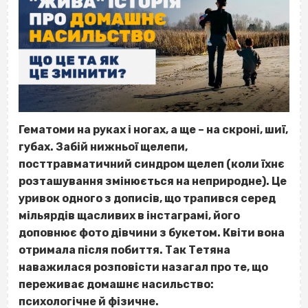
Гематоми на руках і ногах, а ще – на скроні, шиї,
губах. Забій нижньої щелепи,
посттравматичний синдром щелеп (коли їхнє
розташування змінюється на неприродне). Це
уривок одного з дописів, що трапився серед
мільярдів щасливих в інстаграмі, його
доповнює фото дівчини з букетом. Квіти вона
отримала після побиття. Так Тетяна
наважилася розповісти назагал про те, що
переживає домашнє насильство:
психологічне й фізичне.