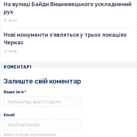
На вулиці Байди Вишневецького ускладнений
рух
15:02
Нові монументи з'являться у трьох локаціях
Черкас
14:46
КОМЕНТАРІ
Залиште свій коментар
Ваше ім'я
*
Email