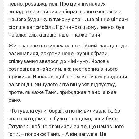
певно, розважалися. Про це я дізналася
випадково: знайома забирала свого чоловіка з
нашого будинку в такому стані, що він не міг сам
сісти в автомобіль. Причиною цьому, певно, був
не алкоголь, а дещо інше, – каже Таня.
Життя перетворилося на постійний скандал, де
залишалися, зокрема нецензурні образи,
спілкування звелося до мінімуму. Чоловік
розповідав знайомим, яка нестерпна в нього
дружина. Напевно, щоб потім мати виправдання
за свої дії. Минулого літа він узяв відпустку,
проте, як каже Таня, приїжджав пізно, а їхав
рано.
- Готувала супи, борщі, а потім виливала їх, бо
чоловіка вдома не було і невідомо, коли буде.
Готую ж, щоб не отримати за те, що немає чого
їсти, – пояснює Таня. – А він загуляв.
Це