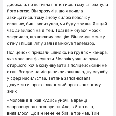
дзеркала, не встигла піднятися, тому штовхнула
його ногою. Він зрозумів, що я почала
захищатися, тому знову силою поволік у
спальню, бив і запитував, чи буду так ще. Я в цей
час дивилася на дітей. Тоді ввімкнувся мозок і
закричала, що викличу поліцію. Він кинув мене у
стіну і пішов, ліг у залі і ввімкнув телевізор.
Поліцейські приїхали швидко, на грудях – камера,
яка мала все фіксувати. Чоловік узяв на руки
старшого, хоча комунікувати з поліцейськими не
став. Згодом на місце викликали ще одну службу
у сфері насильства. Тетяна заповнювала
документи, проте складений протокол з дому
зник.
- Чоловік від’їхав кудись уночі, а вранці
запропонував поговорити. Але, з його слів,
виявилося, що він мене не бив, а тримав. Тим