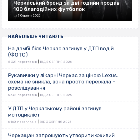
Черкаський бренд за дві години продав
100 благодійних футболок
7 Серпня 2026
НАЙБІЛЬШЕ ЧИТАЮТЬ
На дамбі біля Черкас загинув у ДТП водій
(ФОТО)
|
8 321 переглядів
ВІД 5 СЕРПНЯ 2026
Рукавички у лікарні Черкас за ціною Lexus:
схема не зникла, вона просто переїхала –
розслідування
|
6 342 переглядів
ВІД 3 СЕРПНЯ 2026
У ДТП у Черкаському районі загинув
мотоцикліст
|
6 160 переглядів
ВІД 3 СЕРПНЯ 2026
Черкащан запрошують утворити «живий