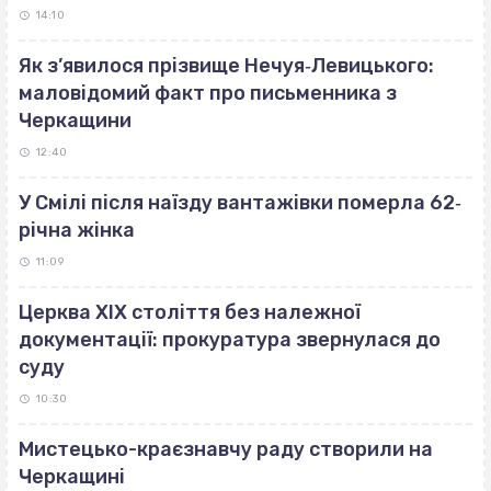
14:10
Як з’явилося прізвище Нечуя‐Левицького:
маловідомий факт про письменника з
Черкащини
12:40
У Смілі після наїзду вантажівки померла 62‐
річна жінка
11:09
Церква ХІХ століття без належної
документації: прокуратура звернулася до
суду
10:30
Мистецько-краєзнавчу раду створили на
Черкащині