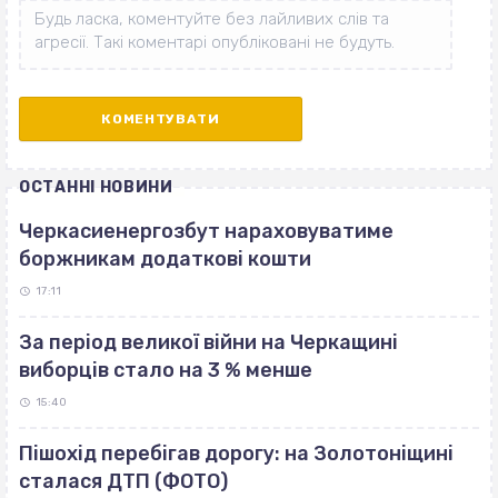
ОСТАННІ НОВИНИ
Черкасиенергозбут нараховуватиме
боржникам додаткові кошти
17:11
За період великої війни на Черкащині
виборців стало на 3 % менше
15:40
Пішохід перебігав дорогу: на Золотоніщині
сталася ДТП (ФОТО)