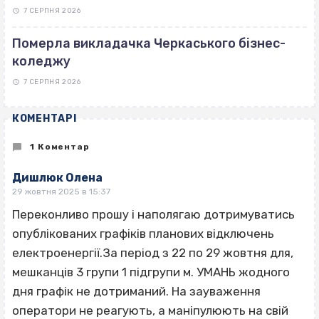
7 СЕРПНЯ 2026
Померла викладачка Черкаського бізнес-
коледжу
7 СЕРПНЯ 2026
КОМЕНТАРІ
1 Коментар
Дишлюк Олена
29 жовтня 2025 в 15:37
Переконливо прошу і наполягаю дотримуватись
опублікованих графіків планових відключень
електроенергії.За період з 22 по 29 жовтня для,
мешканців 3 групи 1 підгрупи м. УМАНЬ жодного
дня графік не дотриманий. На зауваження
оператори не реагують, а маніпулюють на свій