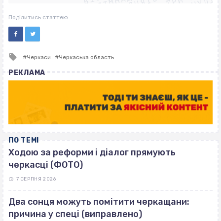
ВІСІМНАДЦЯТЬ ТРИ НУЛІ
ВІСІМНАДЦЯТЬ ТРИ НУЛІ
ВІСІМНАДЦЯТЬ ТРИ НУЛІ
Поділитись статтею
Tagged
Черкаси
Черкаська область
with
РЕКЛАМА
ПО ТЕМІ
Ходою за реформи і діалог прямують
черкасці (ФОТО)
7 СЕРПНЯ 2026
Два сонця можуть помітити черкащани:
причина у спеці (виправлено)