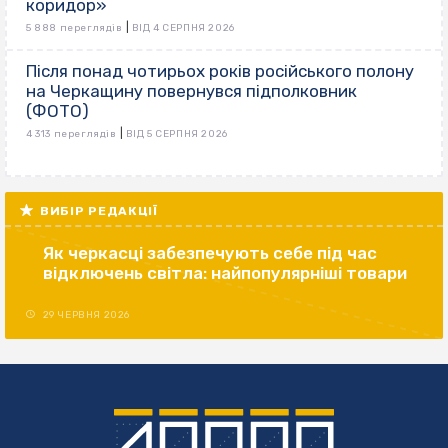
коридор»
|
5 888 переглядів
ВІД 4 СЕРПНЯ 2026
Після понад чотирьох років російського полону
на Черкащину повернувся підполковник
(ФОТО)
|
4 313 переглядів
ВІД 5 СЕРПНЯ 2026
ВИБІР РЕДАКЦІЇ
Як черкасці забезпечують себе під час
відключень світла: найпопулярніші товари
29 ЧЕРВНЯ 2026