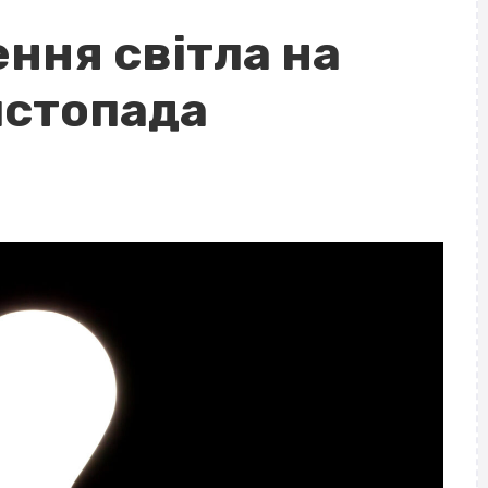
ння світла на
истопада