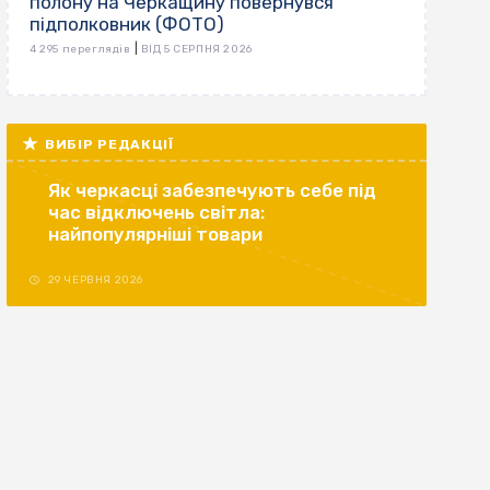
полону на Черкащину повернувся
підполковник (ФОТО)
|
4 295 переглядів
ВІД 5 СЕРПНЯ 2026
ВИБІР РЕДАКЦІЇ
Як черкасці забезпечують себе під
час відключень світла:
найпопулярніші товари
29 ЧЕРВНЯ 2026