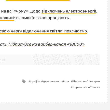
 на всі «чому» щодо
відключень електроенергії
.
ркащині
: скільки їх та чи працюють.
свою чергу відключення світла: пояснюємо
.
ВІСІМНАДЦЯТЬ ТРИ НУЛІ
сть.
Підписуйся на вайбер‐канал «18000»
ВІСІМНАДЦЯТЬ ТРИ НУЛІ
ВІСІМНАДЦЯТЬ ТРИ НУЛІ
ВІСІМНАДЦЯТЬ ТРИ НУЛІ
ВІСІМНАДЦЯТЬ ТРИ НУЛІ
ВІСІМНАДЦЯТЬ ТРИ НУЛІ
k
ВІСІМНАДЦЯТЬ ТРИ НУЛІ
ВІСІМНАДЦЯТЬ ТРИ НУЛІ
Tagged
графік відключення світла
Черкасиобленерго
with
Черкаська область