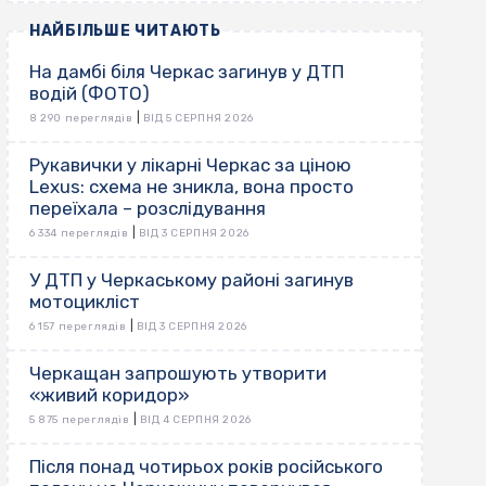
НАЙБІЛЬШЕ ЧИТАЮТЬ
На дамбі біля Черкас загинув у ДТП
водій (ФОТО)
|
8 290 переглядів
ВІД 5 СЕРПНЯ 2026
Рукавички у лікарні Черкас за ціною
Lexus: схема не зникла, вона просто
переїхала – розслідування
|
6 334 переглядів
ВІД 3 СЕРПНЯ 2026
У ДТП у Черкаському районі загинув
мотоцикліст
|
6 157 переглядів
ВІД 3 СЕРПНЯ 2026
Черкащан запрошують утворити
«живий коридор»
|
5 875 переглядів
ВІД 4 СЕРПНЯ 2026
Після понад чотирьох років російського