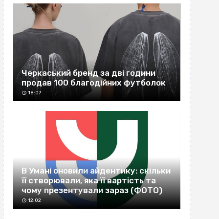
Черкаський бренд за дві години
продав 100 благодійних футболок
18:07
В Умані оновили айдентику: скільки
її створювали, яка її вартість та
чому презентували зараз (ФОТО)
12:02