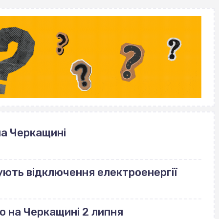
на Черкащині
ують відключення електроенергії
о на Черкащині 2 липня