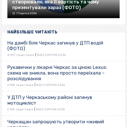
створювали, яка її вартість та чому
презентували зараз (ФОТО)
7 Серпня 2026
НАЙБІЛЬШЕ ЧИТАЮТЬ
На дамбі біля Черкас загинув у ДТП водій
(ФОТО)
|
8 307 переглядів
ВІД 5 СЕРПНЯ 2026
Рукавички у лікарні Черкас за ціною Lexus:
схема не зникла, вона просто переїхала –
розслідування
|
6 338 переглядів
ВІД 3 СЕРПНЯ 2026
У ДТП у Черкаському районі загинув
мотоцикліст
|
6 158 переглядів
ВІД 3 СЕРПНЯ 2026
Черкащан запрошують утворити «живий