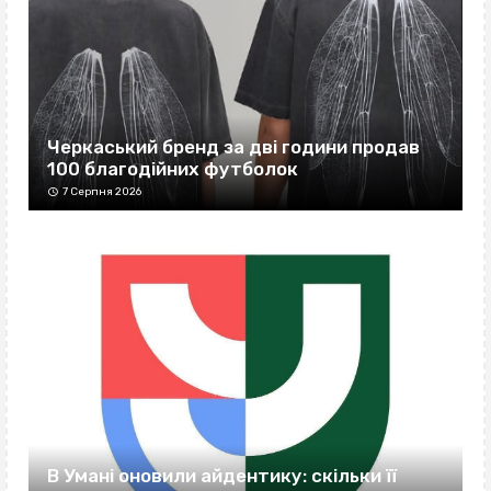
Черкаський бренд за дві години продав
100 благодійних футболок
7 Серпня 2026
В Умані оновили айдентику: скільки її