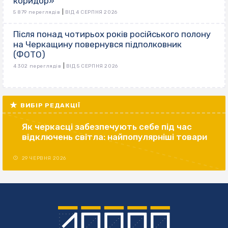
коридор»
|
5 879 переглядів
ВІД 4 СЕРПНЯ 2026
Після понад чотирьох років російського полону
на Черкащину повернувся підполковник
(ФОТО)
|
4 302 переглядів
ВІД 5 СЕРПНЯ 2026
ВИБІР РЕДАКЦІЇ
Як черкасці забезпечують себе під час
відключень світла: найпопулярніші товари
29 ЧЕРВНЯ 2026