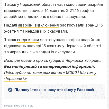
Також у Черкаській області частково ввели
аварійні
відключення
ввечері 14 жовтня. З 21:16 графіки
аварійних відключень в області скасували.
Надалі
аварійні відключення
застосували вранці 15
жовтня та невдовзі їх скасували.
Також
енергетики
застосували графіки аварійних
відключень ввечері 15 жовтня у Черкаській області
та через декілька годин їх скасували.
Важливі новини про ситуацію в Черкасах та країні.
Без маніпуляцій та неперевіреної інформації.
ВІСІМНАДЦЯТЬ ТРИ НУЛІ
Підписуйся на телеграм‐канал «18000 | Шо там у
ВІСІМНАДЦЯТЬ ТРИ НУЛІ
ВІСІМНАДЦЯТЬ ТРИ НУЛІ
Черкасах?»
ВІСІМНАДЦЯТЬ ТРИ НУЛІ
ВІСІМНАДЦЯТЬ ТРИ НУЛІ
ВІСІМНАДЦЯТЬ ТРИ НУЛІ
Підписуйтеся на нашу сторінку у Facebook
ВІСІМНАДЦЯТЬ ТРИ НУЛІ
ВІСІМНАДЦЯТЬ ТРИ НУЛІ
Поділитись статтею