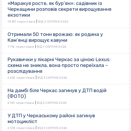
«Маракуя росте, як бур’ян»: садівник із
Черкащини розповів секрети вирощування
екзотики
|
14 351 переглядів
ВІД 2 СЕРПНЯ 2026
Отримали 50 тонн врожаю: як родина у
Кам’янці вирощує кавуни
|
7 712 переглядів
ВІД 1 СЕРПНЯ 2026
Рукавички у лікарні Черкас за ціною Lexus:
схема не зникла, вона просто переїхала –
розслідування
|
6 232 переглядів
ВІД 3 СЕРПНЯ 2026
На дамбі біля Черкас загинув у ДТП водій
(ФОТО)
|
6 181 переглядів
ВІД 5 СЕРПНЯ 2026
У ДТП у Черкаському районі загинув
мотоцикліст
|
6 128 переглядів
ВІД 3 СЕРПНЯ 2026