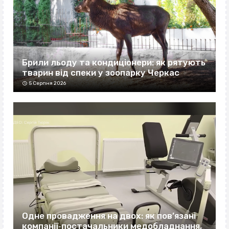
Брили льоду та кондиціонери: як рятують
тварин від спеки у зоопарку Черкас
5 Серпня 2026
Одне провадження на двох: як пов’язані
компанії‐постачальники медобладнання,