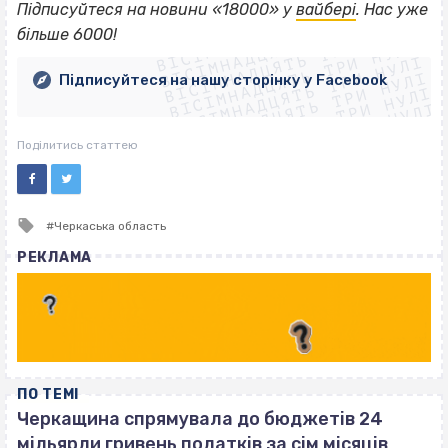
ВІСІМНАДЦЯТЬ ТРИ НУЛІ
Підписуйтеся на новини «18000» у
вайбері
. Нас уже
ВІСІМНАДЦЯТЬ ТРИ НУЛІ
ВІСІМНАДЦЯТЬ ТРИ НУЛІ
більше 6000!
ВІСІМНАДЦЯТЬ ТРИ НУЛІ
ВІСІМНАДЦЯТЬ ТРИ НУЛІ
ВІСІМНАДЦЯТЬ ТРИ НУЛІ
Підписуйтеся на нашу сторінку у Facebook
ВІСІМНАДЦЯТЬ ТРИ НУЛІ
ВІСІМНАДЦЯТЬ ТРИ НУЛІ
Поділитись статтею
Tagged
Черкаська область
with
РЕКЛАМА
ПО ТЕМІ
Черкащина спрямувала до бюджетів 24
мільярди гривень податків за сім місяців