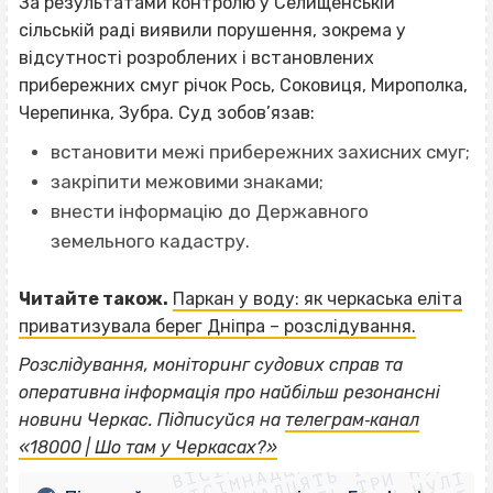
За результатами контролю у Селищенській
сільській раді виявили порушення, зокрема у
відсутності розроблених і встановлених
прибережних смуг річок Рось, Соковиця, Мирополка,
Черепинка, Зубра. Суд зобов’язав:
встановити межі прибережних захисних смуг;
закріпити межовими знаками;
внести інформацію до Державного
земельного кадастру.
Читайте також.
Паркан у воду: як черкаська еліта
приватизувала берег Дніпра – розслідування.
Розслідування, моніторинг судових справ та
оперативна інформація про найбільш резонансні
ВІСІМНАДЦЯТЬ ТРИ НУЛІ
новини Черкас. Підписуйся на
телеграм‐канал
ВІСІМНАДЦЯТЬ ТРИ НУЛІ
ВІСІМНАДЦЯТЬ ТРИ НУЛІ
«18000 | Шо там у Черкасах?»