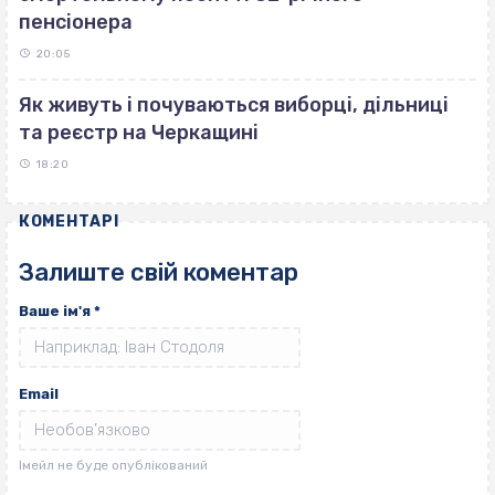
пенсіонера
20:05
Як живуть і почуваються виборці, дільниці
та реєстр на Черкащині
18:20
КОМЕНТАРІ
Залиште свій коментар
Ваше ім'я
*
Email