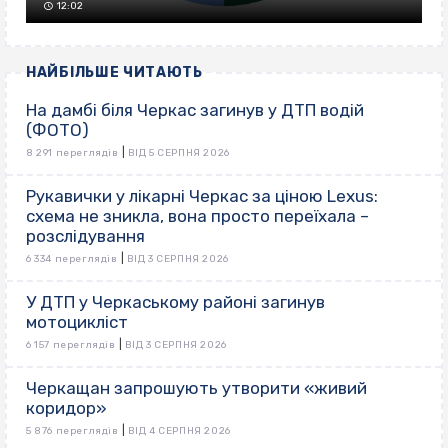
12:02
НАЙБІЛЬШЕ ЧИТАЮТЬ
На дамбі біля Черкас загинув у ДТП водій
(ФОТО)
|
8 291 переглядів
ВІД 5 СЕРПНЯ 2026
Рукавички у лікарні Черкас за ціною Lexus:
схема не зникла, вона просто переїхала –
розслідування
|
6 334 переглядів
ВІД 3 СЕРПНЯ 2026
У ДТП у Черкаському районі загинув
мотоцикліст
|
6 157 переглядів
ВІД 3 СЕРПНЯ 2026
Черкащан запрошують утворити «живий
коридор»
|
5 876 переглядів
ВІД 4 СЕРПНЯ 2026