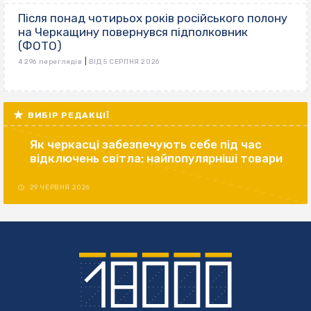
Після понад чотирьох років російського полону
на Черкащину повернувся підполковник
(ФОТО)
|
4 296 переглядів
ВІД 5 СЕРПНЯ 2026
ВИБІР РЕДАКЦІЇ
Як черкасці забезпечують себе під час
відключень світла: найпопулярніші товари
29 ЧЕРВНЯ 2026