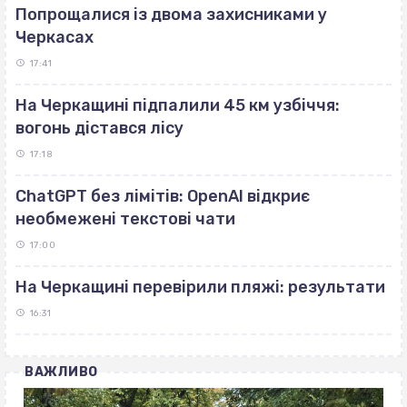
Попрощалися із двома захисниками у
Черкасах
17:41
На Черкащині підпалили 45 км узбіччя:
вогонь дістався лісу
17:18
ChatGPT без лімітів: OpenAI відкриє
необмежені текстові чати
17:00
На Черкащині перевірили пляжі: результати
16:31
ВАЖЛИВО