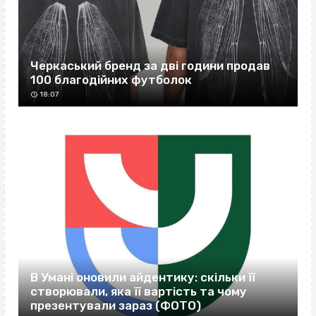
Черкаський бренд за дві години продав
100 благодійних футболок
18:07
В Умані оновили айдентику: скільки її
створювали, яка її вартість та чому
презентували зараз (ФОТО)