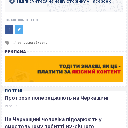
ВІСІМНАДЦЯТЬ ТРИ НУЛІ
ВІСІМНАДЦЯТЬ ТРИ НУЛІ
ВІСІМНАДЦЯТЬ ТРИ НУЛІ
Підписуйтеся на нашу сторінку у Facebook
ВІСІМНАДЦЯТЬ ТРИ НУЛІ
ВІСІМНАДЦЯТЬ ТРИ НУЛІ
Поділитись статтею
Tagged
Черкаська область
with
РЕКЛАМА
ПО ТЕМІ
Про грози попереджають на Черкащині
21:00
На Черкащині чоловіка підозрюють у
смертельному побитті 82-річного