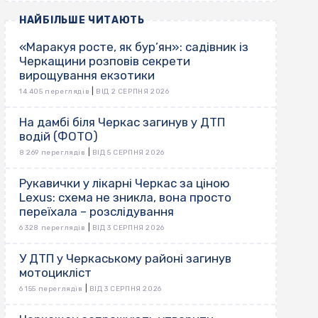
НАЙБІЛЬШЕ ЧИТАЮТЬ
«Маракуя росте, як бур’ян»: садівник із
Черкащини розповів секрети
вирощування екзотики
|
14 405 переглядів
ВІД 2 СЕРПНЯ 2026
На дамбі біля Черкас загинув у ДТП
водій (ФОТО)
|
8 269 переглядів
ВІД 5 СЕРПНЯ 2026
Рукавички у лікарні Черкас за ціною
Lexus: схема не зникла, вона просто
переїхала – розслідування
|
6 328 переглядів
ВІД 3 СЕРПНЯ 2026
У ДТП у Черкаському районі загинув
мотоцикліст
|
6 155 переглядів
ВІД 3 СЕРПНЯ 2026