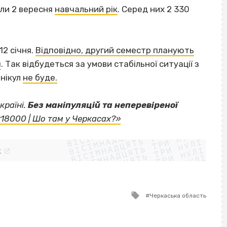
али 2 вересня
навчальний рік
. Серед них 2 330
12 січня.
Відповідно, другий семестр планують
я
. Так відбудеться за умови стабільної ситуації з
анікул
не буде.
країні.
Без маніпуляцій та неперевіреної
ВІСІМНАДЦЯТЬ ТРИ НУЛІ
«18000 | Шо там у Черкасах?»
ВІСІМНАДЦЯТЬ ТРИ НУЛІ
ВІСІМНАДЦЯТЬ ТРИ НУЛІ
ВІСІМНАДЦЯТЬ ТРИ НУЛІ
ВІСІМНАДЦЯТЬ ТРИ НУЛІ
ВІСІМНАДЦЯТЬ ТРИ НУЛІ
k
ВІСІМНАДЦЯТЬ ТРИ НУЛІ
ВІСІМНАДЦЯТЬ ТРИ НУЛІ
Tagged
Черкаська область
with