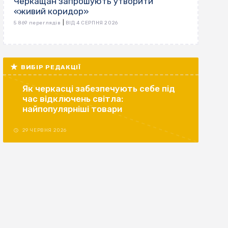
Черкащан запрошують утворити
«живий коридор»
|
5 869 переглядів
ВІД 4 СЕРПНЯ 2026
ВИБІР РЕДАКЦІЇ
Як черкасці забезпечують себе під
час відключень світла:
найпопулярніші товари
29 ЧЕРВНЯ 2026