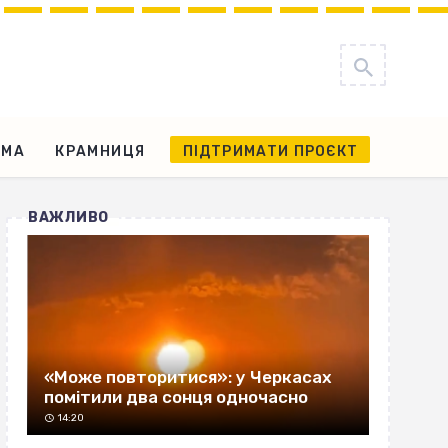
АМА
КРАМНИЦЯ
ПІДТРИМАТИ ПРОЄКТ
ВАЖЛИВО
«Може повторитися»: у Черкасах
помітили два сонця одночасно
14:20