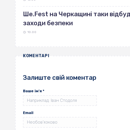
Ше.Fest на Черкащині таки відбу
заходи безпеки
10:00
КОМЕНТАРІ
Залиште свій коментар
Ваше ім'я
*
Email