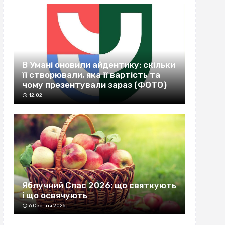
В Умані оновили айдентику: скільки
її створювали, яка її вартість та
чому презентували зараз (ФОТО)
12:02
Яблучний Спас 2026: що святкують
і що освячують
6 Серпня 2026