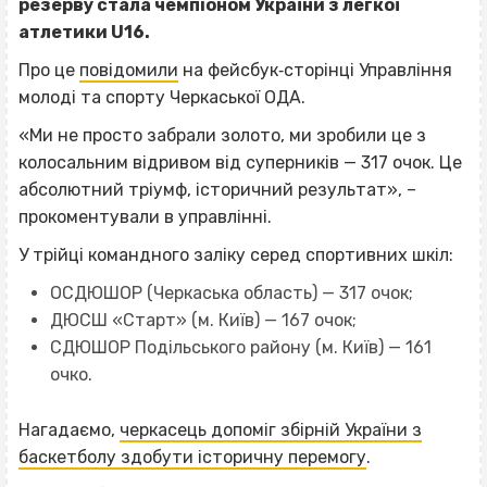
резерву стала чемпіоном України з легкої
атлетики U16.
Про це
повідомили
на фейсбук‐сторінці Управління
молоді та спорту Черкаської ОДА.
«Ми не просто забрали золото, ми зробили це з
колосальним відривом від суперників — 317 очок. Це
абсолютний тріумф, історичний результат», –
прокоментували в управлінні.
У трійці командного заліку серед спортивних шкіл:
ОСДЮШОР (Черкаська область) — 317 очок;
ДЮСШ «Старт» (м. Київ) — 167 очок;
СДЮШОР Подільського району (м. Київ) — 161
очко.
Нагадаємо,
черкасець допоміг збірній України з
баскетболу здобути історичну перемогу
.