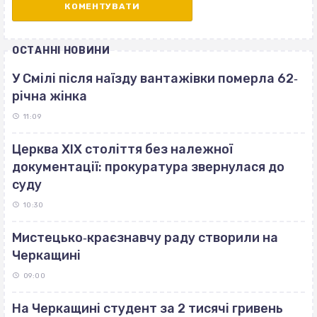
ОСТАННІ НОВИНИ
У Смілі після наїзду вантажівки померла 62‐
річна жінка
11:09
Церква ХІХ століття без належної
документації: прокуратура звернулася до
суду
10:30
Мистецько‐краєзнавчу раду створили на
Черкащині
09:00
На Черкащині студент за 2 тисячі гривень