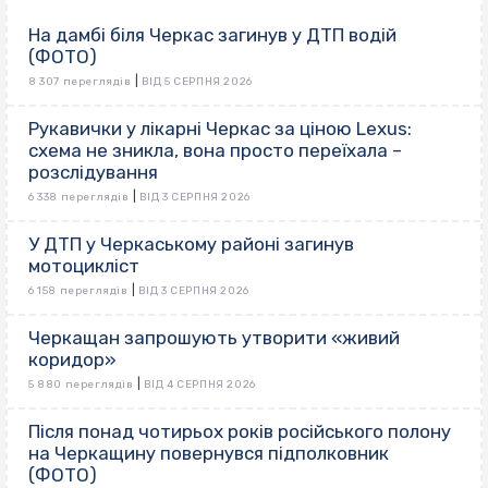
На дамбі біля Черкас загинув у ДТП водій
(ФОТО)
|
8 307 переглядів
ВІД 5 СЕРПНЯ 2026
Рукавички у лікарні Черкас за ціною Lexus:
схема не зникла, вона просто переїхала –
розслідування
|
6 338 переглядів
ВІД 3 СЕРПНЯ 2026
У ДТП у Черкаському районі загинув
мотоцикліст
|
6 158 переглядів
ВІД 3 СЕРПНЯ 2026
Черкащан запрошують утворити «живий
коридор»
|
5 880 переглядів
ВІД 4 СЕРПНЯ 2026
Після понад чотирьох років російського полону
на Черкащину повернувся підполковник
(ФОТО)