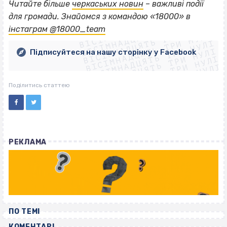
Читайте більше
черкаських новин
– важливі події
ВІСІМНАДЦЯТЬ ТРИ НУЛІ
для громади. Знайомся з командою «18000» в
ВІСІМНАДЦЯТЬ ТРИ НУЛІ
ВІСІМНАДЦЯТЬ ТРИ НУЛІ
інстаграм @18000_team
ВІСІМНАДЦЯТЬ ТРИ НУЛІ
ВІСІМНАДЦЯТЬ ТРИ НУЛІ
ВІСІМНАДЦЯТЬ ТРИ НУЛІ
Підписуйтеся на нашу сторінку у Facebook
ВІСІМНАДЦЯТЬ ТРИ НУЛІ
ВІСІМНАДЦЯТЬ ТРИ НУЛІ
Поділитись статтею
РЕКЛАМА
ПО ТЕМІ
КОМЕНТАРІ