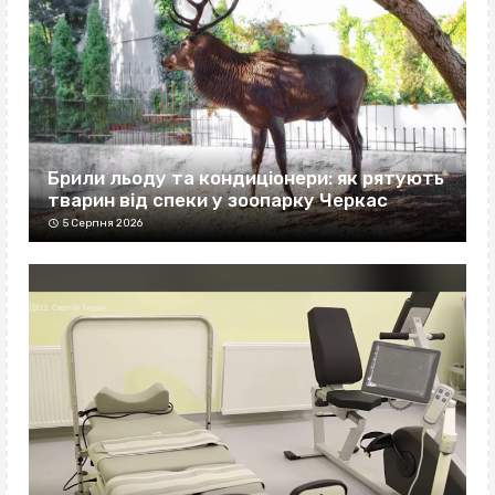
Брили льоду та кондиціонери: як рятують
тварин від спеки у зоопарку Черкас
5 Серпня 2026