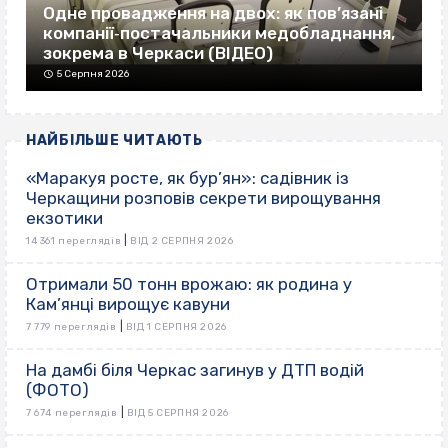
Одне провадження на двох: як пов’язані
компанії‐постачальники медобладнання,
зокрема в Черкаси (ВІДЕО)
5 Серпня 2026
НАЙБІЛЬШЕ ЧИТАЮТЬ
«Маракуя росте, як бур’ян»: садівник із
Черкащини розповів секрети вирощування
екзотики
|
14 361 переглядів
ВІД 2 СЕРПНЯ 2026
Отримали 50 тонн врожаю: як родина у
Кам’янці вирощує кавуни
|
7 779 переглядів
ВІД 1 СЕРПНЯ 2026
На дамбі біля Черкас загинув у ДТП водій
(ФОТО)
|
7 674 переглядів
ВІД 5 СЕРПНЯ 2026