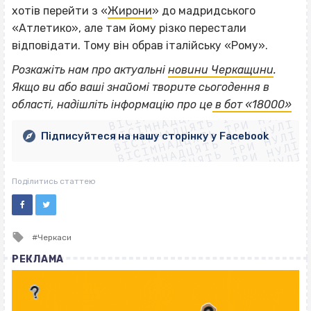
хотів перейти з «
Жирони
» до мадридського
«Атлетико», але там йому різко перестали
відповідати. Тому він обрав італійську «Рому».
Розкажіть нам про актуальні
новини Черкащини
.
ВІСІМНАДЦЯТЬ ТРИ НУЛІ
Якщо
ви або ваші знайомі творите сьогодення в
ВІСІМНАДЦЯТЬ ТРИ НУЛІ
ВІСІМНАДЦЯТЬ ТРИ НУЛІ
області, надішліть інформацію про це
в бот «18000»
ВІСІМНАДЦЯТЬ ТРИ НУЛІ
ВІСІМНАДЦЯТЬ ТРИ НУЛІ
ВІСІМНАДЦЯТЬ ТРИ НУЛІ
Підписуйтеся на нашу сторінку у Facebook
ВІСІМНАДЦЯТЬ ТРИ НУЛІ
ВІСІМНАДЦЯТЬ ТРИ НУЛІ
Поділитись статтею
Tagged
Черкаси
with
РЕКЛАМА