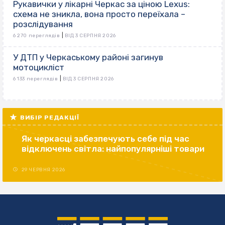
Рукавички у лікарні Черкас за ціною Lexus:
схема не зникла, вона просто переїхала –
розслідування
|
6 270 переглядів
ВІД 3 СЕРПНЯ 2026
У ДТП у Черкаському районі загинув
мотоцикліст
|
6 133 переглядів
ВІД 3 СЕРПНЯ 2026
ВИБІР РЕДАКЦІЇ
Як черкасці забезпечують себе під час
відключень світла: найпопулярніші товари
29 ЧЕРВНЯ 2026