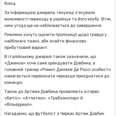
Roma.
За інформацією джерела, генуезці з’ясували
можливості переходу в українця та його клубу. Втім,
нині угода ще не наближається до завершення.
Римляни хочуть оцінити пропозиції щодо гравця у
найближчі тижні, аби знайти фінансово
прибутковий варіант.
В італійському джерелі також зазначили, що
«Дженоа» хоче саме орендувати Довбика, а
головний тренер «Роми» Даніеле Де Россі особисто
намагається переконати черкасця приєднатися до
команди.
Також до Артема Довбика проявляють інтерес
«Бетіс», «Атлетіко», «Трабзонспор» й
«Вільярреал».
Нагадаємо, що футболіст з Черкас Артем Довбик