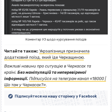
Коментар УЗ щодо курсування поїздів
Читайте також:
Укрзалізниця призначила
додатковий поїзд, який їде Черкащиною
.
Важливі новини про ситуацію в Черкасах та
країні.
Без маніпуляцій та неперевіреної
ВІСІМНАДЦЯТЬ ТРИ НУЛІ
інформації.
Підписуйся на телеграм‐канал «18000 |
ВІСІМНАДЦЯТЬ ТРИ НУЛІ
ВІСІМНАДЦЯТЬ ТРИ НУЛІ
Шо там у Черкасах?»
.
ВІСІМНАДЦЯТЬ ТРИ НУЛІ
ВІСІМНАДЦЯТЬ ТРИ НУЛІ
ВІСІМНАДЦЯТЬ ТРИ НУЛІ
Підписуйтеся на нашу сторінку у Facebook
ВІСІМНАДЦЯТЬ ТРИ НУЛІ
ВІСІМНАДЦЯТЬ ТРИ НУЛІ