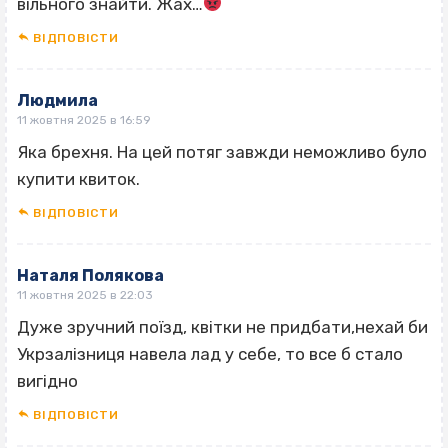
вільного знайти. Жах…
ВІДПОВІCТИ
Людмила
11 жовтня 2025 в 16:59
Яка брехня. На цей потяг завжди неможливо було
купити квиток.
ВІДПОВІCТИ
Наталя Полякова
11 жовтня 2025 в 22:03
Дуже зручний поїзд, квітки не придбати,нехай би
Укрзалізниця навела лад у себе, то все б стало
вигідно
ВІДПОВІCТИ