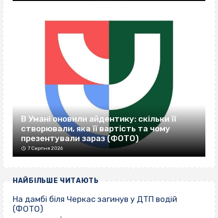
В Умані оновили айдентику: скільки її
створювали, яка її вартість та чому
презентували зараз (ФОТО)
7 Серпня 2026
НАЙБІЛЬШЕ ЧИТАЮТЬ
На дамбі біля Черкас загинув у ДТП водій
(ФОТО)