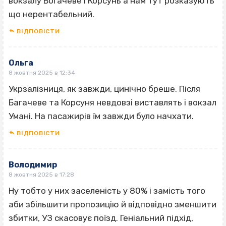
вокзалу Богачеве і Корсунь а нам тут розказують
що нерентабельний.
ВІДПОВІCТИ
Ольга
8 жовтня 2025 в 12:34
Укрзалізниця, як завжди, цинічно бреше. Після
Багачеве та Корсуня невдовзі виставлять і вокзал
Умані. На пасажирів їм завжди було начхати.
ВІДПОВІCТИ
Володимир
8 жовтня 2025 в 17:28
Ну тобто у них заселеність у 80% і замість того
аби збільшити пропозицію й відповідно зменшити
збитки, УЗ скасовує поїзд. Геніальний підхід,