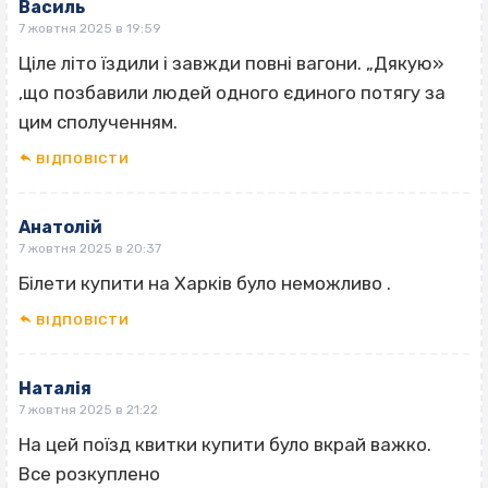
Василь
7 жовтня 2025 в 19:59
Ціле літо їздили і завжди повні вагони. „Дякую»
‚що позбавили людей одного єдиного потягу за
цим сполученням.
ВІДПОВІCТИ
Анатолій
7 жовтня 2025 в 20:37
Білети купити на Харків було неможливо .
ВІДПОВІCТИ
Наталія
7 жовтня 2025 в 21:22
На цей поїзд квитки купити було вкрай важко.
Все розкуплено