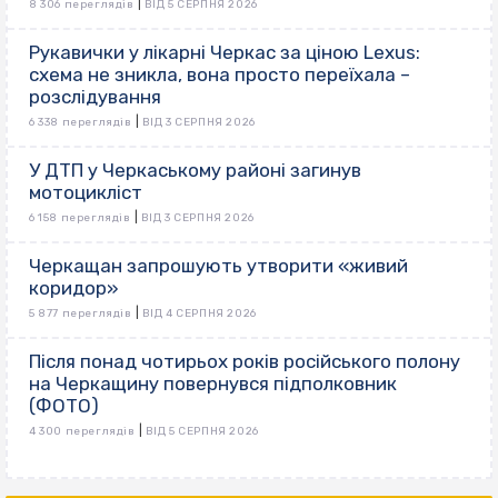
|
8 306 переглядів
ВІД 5 СЕРПНЯ 2026
Рукавички у лікарні Черкас за ціною Lexus:
схема не зникла, вона просто переїхала –
розслідування
|
6 338 переглядів
ВІД 3 СЕРПНЯ 2026
У ДТП у Черкаському районі загинув
мотоцикліст
|
6 158 переглядів
ВІД 3 СЕРПНЯ 2026
Черкащан запрошують утворити «живий
коридор»
|
5 877 переглядів
ВІД 4 СЕРПНЯ 2026
Після понад чотирьох років російського полону
на Черкащину повернувся підполковник
(ФОТО)
|
4 300 переглядів
ВІД 5 СЕРПНЯ 2026