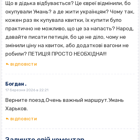
Що в дідька відбувається? Це євреї відмінили, бо
окупували Умань? а де жити українцям? Чому так,
кожен раз як купувала квитки, їх купити було
практично не можливо, що це за напасть? Народ,
давайте писати петиція, бо це не діло, чому не
змінили ціну на квиток, або додаткові вагони не
робили? ПЕТИЦІЯ ПРОСТО НЕОБХІДНА!!!
ВІДПОВІCТИ
Богдан .
17 березня 2026 в 22:21
Верните поезд.Очень важный маршрут.Умань
Харьков.
ВІДПОВІCТИ
Залиште свій коментар