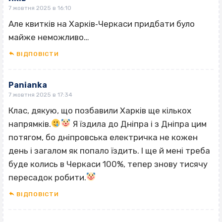
7 жовтня 2025 в 16:10
Але квитків на Харків‐Черкаси придбати було
майже неможливо…
ВІДПОВІCТИ
Panianka
7 жовтня 2025 в 17:34
Клас, дякую, що позбавили Харків ще кількох
напрямків.
Я їздила до Дніпра і з Дніпра цим
потягом, бо дніпровська електричка не кожен
день і загалом як попало їздить. І ще й мені треба
буде колись в Черкаси 100%, тепер знову тисячу
пересадок робити.
ВІДПОВІCТИ