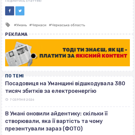
Поділитись статтею
Tagged
Умань
Черкаси
Черкаська область
with
РЕКЛАМА
ПО ТЕМІ
Посадовиця на Уманщині відшкодувала 380
тисяч збитків за електроенергію
7 СЕРПНЯ 2026
В Умані оновили айдентику: скільки її
створювали, яка її вартість та чому
презентували зараз (ФОТО)