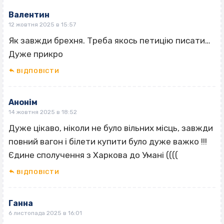
Валентин
12 жовтня 2025 в 15:57
Як завжди брехня. Треба якось петицію писати…
Дуже прикро
ВІДПОВІCТИ
Анонім
14 жовтня 2025 в 18:52
Дуже цікаво, ніколи не було вільних місць, завжди
повний вагон і білети купити було дуже важко !!!
Єдине сполучення з Харкова до Умані ((((
ВІДПОВІCТИ
Ганна
6 листопада 2025 в 16:01