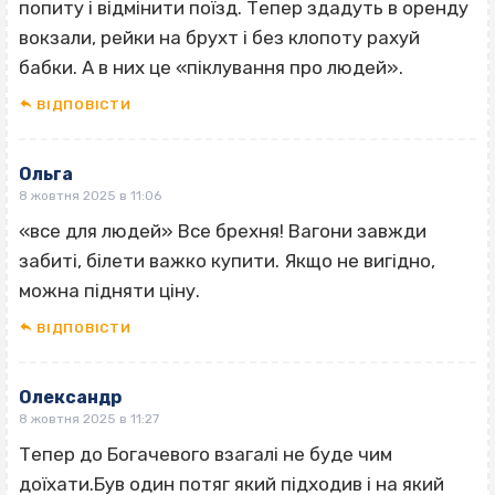
попиту і відмінити поїзд. Тепер здадуть в оренду
вокзали, рейки на брухт і без клопоту рахуй
бабки. А в них це «піклування про людей».
ВІДПОВІCТИ
Ольга
8 жовтня 2025 в 11:06
«все для людей» Все брехня! Вагони завжди
забиті, білети важко купити. Якщо не вигідно,
можна підняти ціну.
ВІДПОВІCТИ
Олександр
8 жовтня 2025 в 11:27
Тепер до Богачевого взагалі не буде чим
доїхати.Був один потяг який підходив і на який