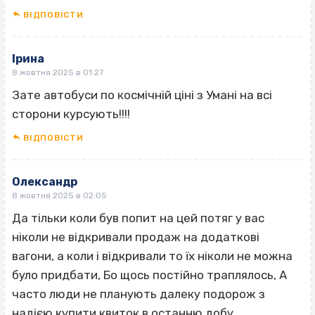
ВІДПОВІCТИ
Ірина
8 жовтня 2025 в 01:27
Зате автобуси по космічній ціні з Умані на всі
сторони курсують!!!!
ВІДПОВІCТИ
Олександр
8 жовтня 2025 в 02:05
Да тільки коли був попит на цей потяг у вас
ніколи не відкривали продаж на додаткові
вагони, а коли і відкривали то їх ніколи не можна
було придбати, Бо щось постійно траплялось, А
часто люди не планують далеку подорож з
надією купити квиток в останню добу