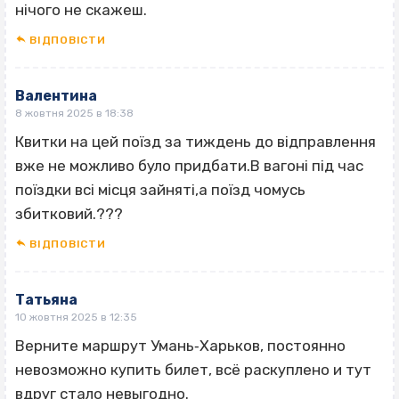
нічого не скажеш.
ВІДПОВІCТИ
Валентина
8 жовтня 2025 в 18:38
Квитки на цей поїзд за тиждень до відправлення
вже не можливо було придбати.В вагоні під час
поїздки всі місця зайняті,а поїзд чомусь
збитковий.???
ВІДПОВІCТИ
Татьяна
10 жовтня 2025 в 12:35
Верните маршрут Умань‐Харьков, постоянно
невозможно купить билет, всё раскуплено и тут
вдруг стало невыгодно.