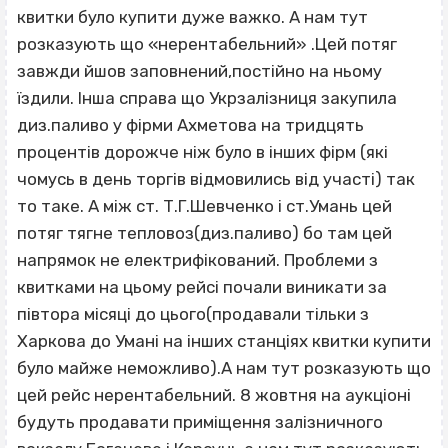
квитки було купити дуже важко. А нам тут
розказують що «нерентабельний» .Цей потяг
завжди йшов заповнений,постійно на ньому
їздили. Інша справа що Укрзалізниця закупила
диз.паливо у фірми Ахметова на тридцять
процентів дорожче ніж було в інших фірм (які
чомусь в день торгів відмовились від участі) так
то таке. А між ст. Т.Г.Шевченко і ст.Умань цей
потяг тягне тепловоз(диз.паливо) бо там цей
напрямок не електрифікований. Проблеми з
квитками на цьому рейсі почали виникати за
півтора місяці до цього(продавали тільки з
Харкова до Умані на інших станціях квитки купити
було майже неможливо).А нам тут розказують що
цей рейс нерентабельний. 8 жовтня на аукціоні
будуть продавати приміщення залізничного