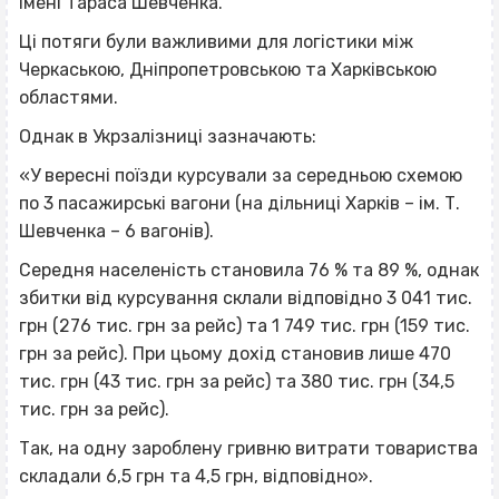
Імені Тараса Шевченка.
Ці потяги були важливими для логістики між
Черкаською, Дніпропетровською та Харківською
областями.
Однак в Укрзалізниці зазначають:
«У вересні поїзди курсували за середньою схемою
по 3 пасажирські вагони (на дільниці Харків – ім. Т.
Шевченка – 6 вагонів).
Середня населеність становила 76 % та 89 %, однак
збитки від курсування склали відповідно 3 041 тис.
грн (276 тис. грн за рейс) та 1 749 тис. грн (159 тис.
грн за рейс). При цьому дохід становив лише 470
тис. грн (43 тис. грн за рейс) та 380 тис. грн (34,5
тис. грн за рейс).
Так, на одну зароблену гривню витрати товариства
складали 6,5 грн та 4,5 грн, відповідно».