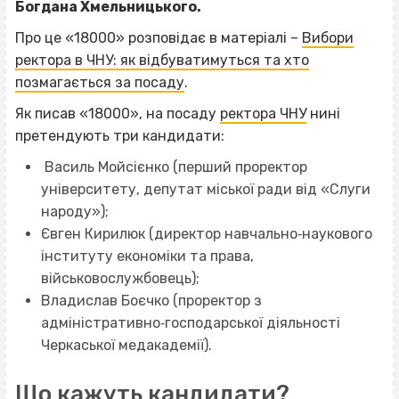
Богдана Хмельницького.
Про це «18000» розповідає в матеріалі –
Вибори
ректора в ЧНУ: як відбуватимуться та хто
позмагається за посаду
.
Як писав «18000», на посаду
ректора ЧНУ
нині
претендують три кандидати:
Василь Мойсієнко (перший проректор
університету, депутат міської ради від «Слуги
народу»);
Євген Кирилюк (директор навчально‐наукового
інституту економіки та права,
військовослужбовець);
Владислав Боєчко (проректор з
адміністративно‐господарської діяльності
Черкаської медакадемії).
Що кажуть кандидати?