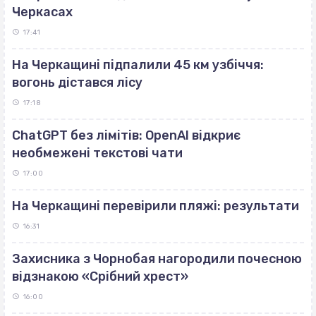
Черкасах
17:41
На Черкащині підпалили 45 км узбіччя:
вогонь дістався лісу
17:18
ChatGPT без лімітів: OpenAI відкриє
необмежені текстові чати
17:00
На Черкащині перевірили пляжі: результати
16:31
Захисника з Чорнобая нагородили почесною
відзнакою «Срібний хрест»
16:00