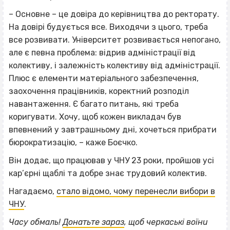
– Основне – це довіра до керівництва до ректорату.
На довірі будується все. Виходячи з цього, треба
все розвивати. Університет розвивається непогано,
але є певна проблема: відрив адміністрації від
колективу, і залежність колективу від адміністрації.
Плюс є елементи матеріального забезпечення,
заохочення працівників, коректний розподіл
навантаження. Є багато питань, які треба
коригувати. Хочу, щоб кожен викладач був
впевнений у завтрашньому дні, хочеться прибрати
бюрократизацію, – каже Боєчко.
Він додає, що працював у ЧНУ 23 роки, пройшов усі
кар’єрні щаблі та добре знає трудовий колектив.
Нагадаємо,
стало відомо, чому перенесли вибори в
ЧНУ
.
Часу обмаль!
Донатьте зараз
, щоб черкаські воїни