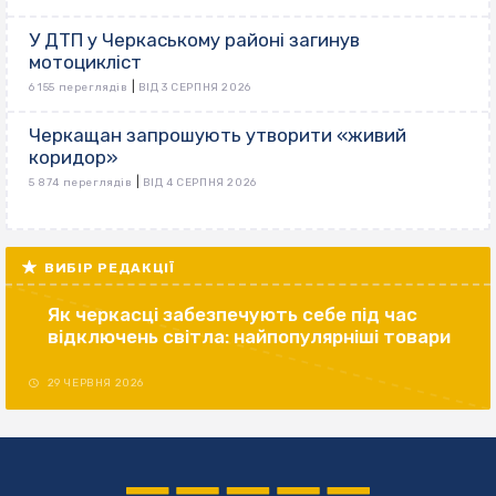
У ДТП у Черкаському районі загинув
мотоцикліст
|
6 155 переглядів
ВІД 3 СЕРПНЯ 2026
Черкащан запрошують утворити «живий
коридор»
|
5 874 переглядів
ВІД 4 СЕРПНЯ 2026
ВИБІР РЕДАКЦІЇ
Як черкасці забезпечують себе під час
відключень світла: найпопулярніші товари
29 ЧЕРВНЯ 2026