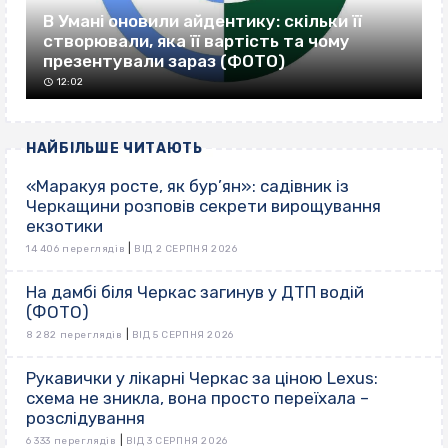
В Умані оновили айдентику: скільки її
створювали, яка її вартість та чому
презентували зараз (ФОТО)
12:02
НАЙБІЛЬШЕ ЧИТАЮТЬ
«Маракуя росте, як бур’ян»: садівник із
Черкащини розповів секрети вирощування
екзотики
|
14 406 переглядів
ВІД 2 СЕРПНЯ 2026
На дамбі біля Черкас загинув у ДТП водій
(ФОТО)
|
8 282 переглядів
ВІД 5 СЕРПНЯ 2026
Рукавички у лікарні Черкас за ціною Lexus:
схема не зникла, вона просто переїхала –
розслідування
|
6 333 переглядів
ВІД 3 СЕРПНЯ 2026