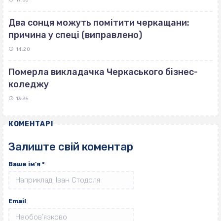
19:56
Два сонця можуть помітити черкащани:
причина у спеці (виправлено)
14:20
Померла викладачка Черкаського бізнес-
коледжу
13:35
КОМЕНТАРІ
Залиште свій коментар
Ваше ім'я
*
Email