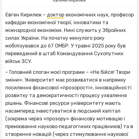
Євгеній Кирилюк
Євген Кирилюк –
доктор
економічних наук, професор
кафедри економічної теорії, інноватики та
міжнародної економіки. Нині служить у Збройних
силах України. На початку минулого року
мобілізувався до 67 ОМБР. У травні 2025 року був
переведений в штаб Командування Сухопутних
військ ЗСУ.
– Головний слоган моєї програми – «Не бійся! Твори
зміни». Університет має розвиватися в напрямку
посилення фінансової «прозорості», інноваційності
розвитку та демократичності процесу ухвалення
рішень. Фінансові ресурси університету мають
насамперед інвестуватися в людський капітал
(зокрема через «прозору» фінансову мотивацію і
преміювання науково‐педагогічних працівників) та в
створення новацій (через стимулювання наукової