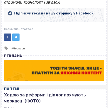
ВІСІМНАДЦЯТЬ ТРИ НУЛІ
ВІСІМНАДЦЯТЬ ТРИ НУЛІ
ВІСІМНАДЦЯТЬ ТРИ НУЛІ
отримали транспорт і зв’язок!
ВІСІМНАДЦЯТЬ ТРИ НУЛІ
ВІСІМНАДЦЯТЬ ТРИ НУЛІ
ВІСІМНАДЦЯТЬ ТРИ НУЛІ
Підписуйтеся на нашу сторінку у Facebook
ВІСІМНАДЦЯТЬ ТРИ НУЛІ
ВІСІМНАДЦЯТЬ ТРИ НУЛІ
Поділитись статтею
Tagged
Черкаси
with
РЕКЛАМА
ПО ТЕМІ
Ходою за реформи і діалог прямують
черкасці (ФОТО)