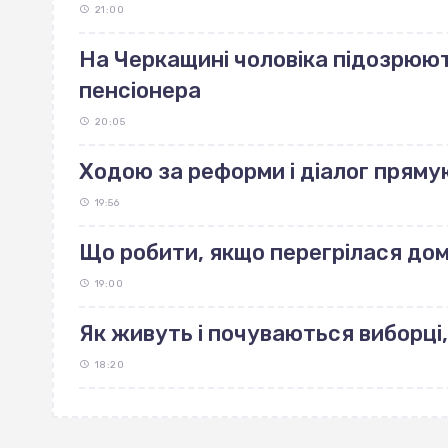
21:00
На Черкащині чоловіка підозрюют
пенсіонера
20:05
Ходою за реформи і діалог пряму
19:56
Що робити, якщо перегрілася до
19:00
Як живуть і почуваються виборці,
18:20