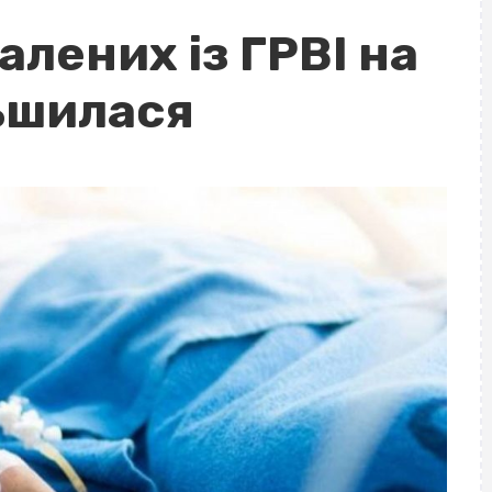
алених із ГРВІ на
ьшилася