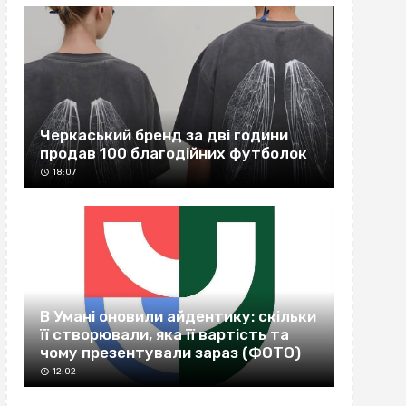
Черкаський бренд за дві години
продав 100 благодійних футболок
18:07
В Умані оновили айдентику: скільки
її створювали, яка її вартість та
чому презентували зараз (ФОТО)
12:02