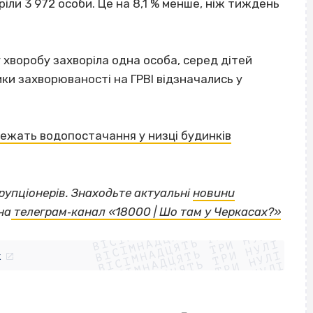
ріли 3 972 особи. Це на 8,1 % менше, ніж тиждень
ну хворобу захворіла одна особа, серед дітей
ки захворюваності на ГРВІ відзначались у
ежать водопостачання у низці будинків
орупціонерів. Знаходьте актуальні
новини
ВІСІМНАДЦЯТЬ ТРИ НУЛІ
на
телеграм‐канал «18000 | Шо там у Черкасах?»
ВІСІМНАДЦЯТЬ ТРИ НУЛІ
ВІСІМНАДЦЯТЬ ТРИ НУЛІ
ВІСІМНАДЦЯТЬ ТРИ НУЛІ
ВІСІМНАДЦЯТЬ ТРИ НУЛІ
ВІСІМНАДЦЯТЬ ТРИ НУЛІ
k
ВІСІМНАДЦЯТЬ ТРИ НУЛІ
ВІСІМНАДЦЯТЬ ТРИ НУЛІ