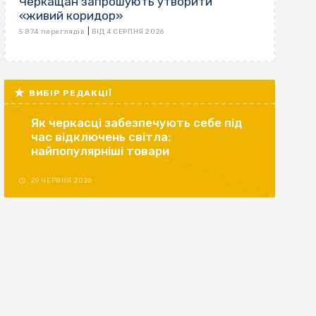
Черкащан запрошують утворити
«живий коридор»
|
5 874 переглядів
ВІД 4 СЕРПНЯ 2026
ВИБІР РЕДАКЦІЇ
Як черкасці забезпечують себе під
час відключень світла:
найпопулярніші товари
29 ЧЕРВНЯ 2026