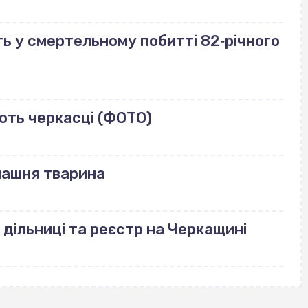
ь у смертельному побитті 82‐річного
ють черкасці (ФОТО)
машня тварина
 дільниці та реєстр на Черкащині