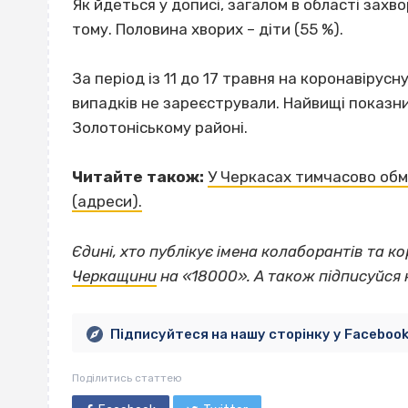
Як йдеться у дописі, загалом в області захво
тому. Половина хворих – діти (55 %).
За період із 11 до 17 травня на коронавірус
випадків не зареєстрували. Найвищі показни
Золотоніському районі.
Читайте також:
У Черкасах тимчасово обм
(адреси).
Єдині, хто публікує імена колаборантів та к
Черкащини
на «18000».
А також підписуйся 
Підписуйтеся на нашу сторінку у Faceboo
Поділитись статтею