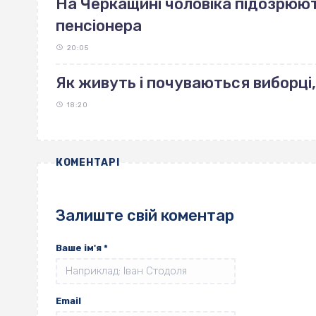
На Черкащині чоловіка підозрюют
пенсіонера
20:05
Як живуть і почуваються виборці,
18:20
КОМЕНТАРІ
Залиште свій коментар
Ваше ім'я
*
Email