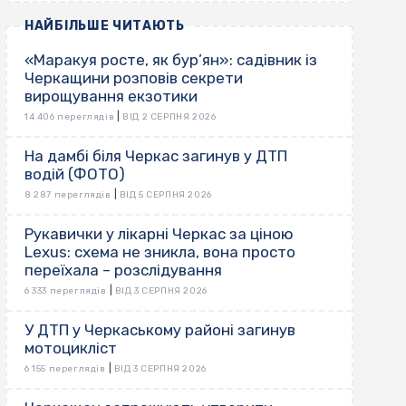
НАЙБІЛЬШЕ ЧИТАЮТЬ
«Маракуя росте, як бур’ян»: садівник із
Черкащини розповів секрети
вирощування екзотики
|
14 406 переглядів
ВІД 2 СЕРПНЯ 2026
На дамбі біля Черкас загинув у ДТП
водій (ФОТО)
|
8 287 переглядів
ВІД 5 СЕРПНЯ 2026
Рукавички у лікарні Черкас за ціною
Lexus: схема не зникла, вона просто
переїхала – розслідування
|
6 333 переглядів
ВІД 3 СЕРПНЯ 2026
У ДТП у Черкаському районі загинув
мотоцикліст
|
6 155 переглядів
ВІД 3 СЕРПНЯ 2026