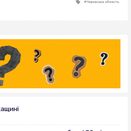
Tagged
Черкаська область
with
кащині