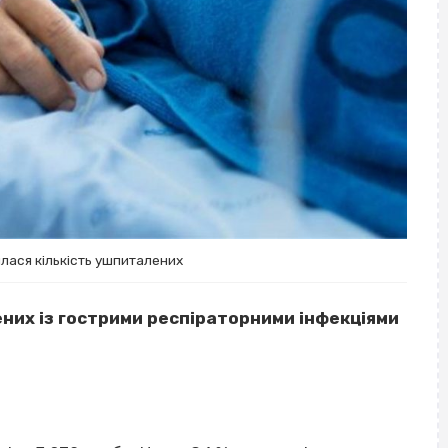
лася кількість ушпиталених
ених із гострими респіраторними інфекціями