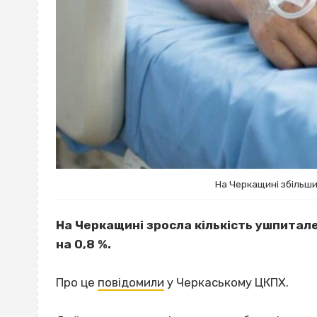
На Черкащині збільши
На Черкащині зросла кількість ушпитал
на 0,8 %.
Про це
повідомили
у Черкаському ЦКПХ.