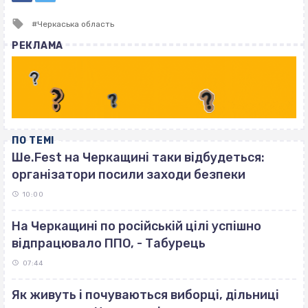
Tagged
Черкаська область
with
РЕКЛАМА
ПО ТЕМІ
Ше.Fest на Черкащині таки відбудеться:
організатори посили заходи безпеки
10:00
На Черкащині по російській цілі успішно
відпрацювало ППО, - Табурець
07:44
Як живуть і почуваються виборці, дільниці