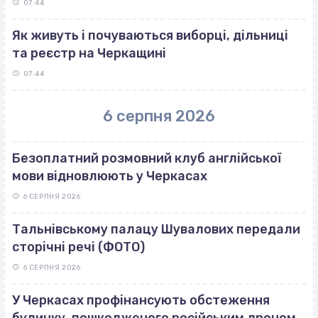
07:44
Як живуть і почуваються виборці, дільниці
та реєстр на Черкащині
07:44
6 серпня 2026
Безоплатний розмовний клуб англійської
мови відновлюють у Черкасах
6 СЕРПНЯ 2026
Тальнівському палацу Шувалових передали
сторічні речі (ФОТО)
6 СЕРПНЯ 2026
У Черкасах профінансують обстеження
будинку, пошкодженого російським дроном