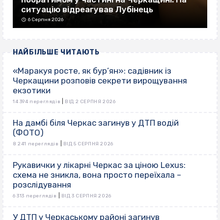
ситуацію відреагував Лубінець
6 Серпня 2026
НАЙБІЛЬШЕ ЧИТАЮТЬ
«Маракуя росте, як бур’ян»: садівник із
Черкащини розповів секрети вирощування
екзотики
|
14 394 переглядів
ВІД 2 СЕРПНЯ 2026
На дамбі біля Черкас загинув у ДТП водій
(ФОТО)
|
8 241 переглядів
ВІД 5 СЕРПНЯ 2026
Рукавички у лікарні Черкас за ціною Lexus:
схема не зникла, вона просто переїхала –
розслідування
|
6 313 переглядів
ВІД 3 СЕРПНЯ 2026
У ДТП у Черкаському районі загинув