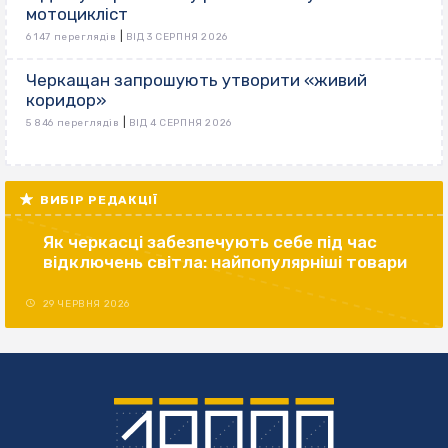
мотоцикліст
|
6 147 переглядів
ВІД 3 СЕРПНЯ 2026
Черкащан запрошують утворити «живий
коридор»
|
5 846 переглядів
ВІД 4 СЕРПНЯ 2026
ВИБІР РЕДАКЦІЇ
Як черкасці забезпечують себе під час
відключень світла: найпопулярніші товари
29 ЧЕРВНЯ 2026