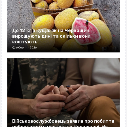
До 12 кг з куща: як на Черкащині
вирощують дині та скільки вони
коштують
6 Серпня 2026
Військовослужбовець заявив про побиття
побратимом у частині на Черкащині. На