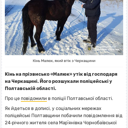
Кінь Малюк, який втік з Черкащини
Кінь на прізвисько «Малюк» утік від господаря
на Черкащині. Його розшукали поліцейські у
Полтавській області.
Про це
повідомили
в поліції Полтавської області.
Як йдеться в дописі, у соціальних мережах
поліцейські Полтавщини побачили повідомлення від
24‐річного жителя села Марʼянівка Чорнобаївської