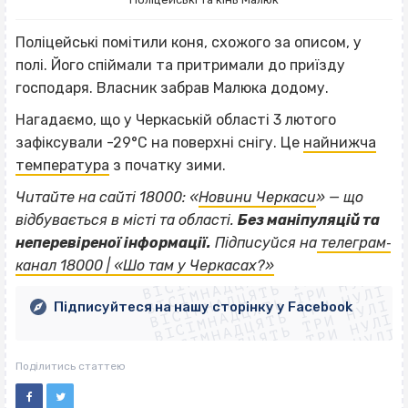
Поліцейські помітили коня, схожого за описом, у
полі. Його спіймали та притримали до приїзду
господаря. Власник забрав Малюка додому.
Нагадаємо, що у Черкаській області 3 лютого
зафіксували -29°С на поверхні снігу. Це
найнижча
температура
з початку зими.
Читайте на сайті 18000: «
Новини Черкаси
» — що
відбувається в місті та області.
Без маніпуляцій та
ВІСІМНАДЦЯТЬ ТРИ НУЛІ
неперевіреної інформації.
Підписуйся на
телеграм‐
ВІСІМНАДЦЯТЬ ТРИ НУЛІ
ВІСІМНАДЦЯТЬ ТРИ НУЛІ
канал 18000 | «Шо там у Черкасах?»
ВІСІМНАДЦЯТЬ ТРИ НУЛІ
ВІСІМНАДЦЯТЬ ТРИ НУЛІ
ВІСІМНАДЦЯТЬ ТРИ НУЛІ
Підписуйтеся на нашу сторінку у Facebook
ВІСІМНАДЦЯТЬ ТРИ НУЛІ
ВІСІМНАДЦЯТЬ ТРИ НУЛІ
Поділитись статтею