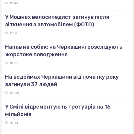
12:45
У Мошнах велосипедист загинув після
зіткнення з автомобілем (ФОТО)
11:14
Напав на собак: на Черкащині розслідують
жорстоке поводження
10:27
На водоймах Черкащини від початку року
загинули 37 людей
09:00
У Смілі відремонтують тротуарів на 16
мільйонів
07:41