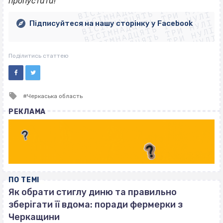
ВІСІМНАДЦЯТЬ ТРИ НУЛІ
ВІСІМНАДЦЯТЬ ТРИ НУЛІ
ВІСІМНАДЦЯТЬ ТРИ НУЛІ
пропустити!
ВІСІМНАДЦЯТЬ ТРИ НУЛІ
ВІСІМНАДЦЯТЬ ТРИ НУЛІ
ВІСІМНАДЦЯТЬ ТРИ НУЛІ
Підписуйтеся на нашу сторінку у Facebook
ВІСІМНАДЦЯТЬ ТРИ НУЛІ
ВІСІМНАДЦЯТЬ ТРИ НУЛІ
Поділитись статтею
Tagged
Черкаська область
with
РЕКЛАМА
ПО ТЕМІ
Як обрати стиглу диню та правильно
зберігати її вдома: поради фермерки з
Черкащини