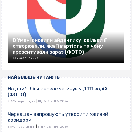
В Умані оновили айдентику: скільки її
створювали, яка її вартість та чому
презентували зараз (ФОТО)
7 Серпня 2026
НАЙБІЛЬШЕ ЧИТАЮТЬ
На дамбі біля Черкас загинув у ДТП водій
(ФОТО)
|
8 346 переглядів
ВІД 5 СЕРПНЯ 2026
Черкащан запрошують утворити «живий
коридор»
|
5 896 переглядів
ВІД 4 СЕРПНЯ 2026