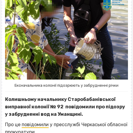
Ексначальника колонії підозрюють у забрудненні річки
Колишньому начальнику Старобабанівської
виправної колонії № 92 повідомили про підозру
у забрудненні вод на Уманщині.
Про це
повідомили
у пресслужбі Черкаської обласної
прокуратури.