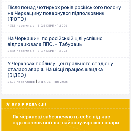
Після понад чотирьох років російського полону
на Черкащину повернувся підполковник
(ФОТО)
|
4 332 переглядів
ВІД 5 СЕРПНЯ 2026
На Черкащині по російській цілі успішно
відпрацювала ППО, – Табурець
|
2 643 переглядів
ВІД 7 СЕРПНЯ 2026
У Черкасах поблизу Центрального стадіону
сталася аварія. На місці працює швидка
(ВІДЕО)
|
2 578 переглядів
ВІД 4 СЕРПНЯ 2026
ВИБІР РЕДАКЦІЇ
Як черкасці забезпечують себе під час
відключень світла: найпопулярніші товари