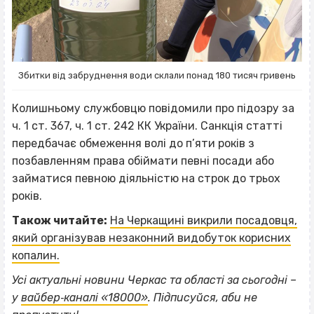
Збитки від забруднення води склали понад 180 тисяч гривень
Колишньому службовцю повідомили про підозру за
ч. 1 ст. 367, ч. 1 ст. 242 КК України. Санкція статті
передбачає обмеження волі до п’яти років з
позбавленням права обіймати певні посади або
займатися певною діяльністю на строк до трьох
років.
Також читайте:
На Черкащині викрили посадовця,
який організував незаконний видобуток корисних
копалин.
Усі актуальні новини Черкас та області за сьогодні –
у
вайбер‐каналі «18000»
. Підписуйся, аби не