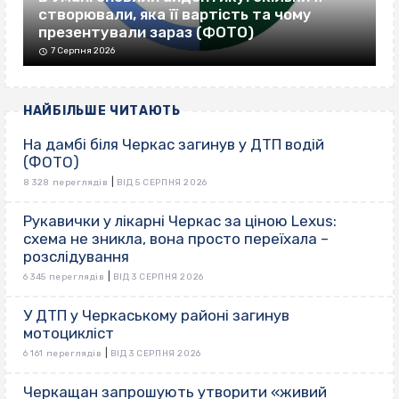
створювали, яка її вартість та чому
презентували зараз (ФОТО)
7 Серпня 2026
НАЙБІЛЬШЕ ЧИТАЮТЬ
На дамбі біля Черкас загинув у ДТП водій
(ФОТО)
|
8 328 переглядів
ВІД 5 СЕРПНЯ 2026
Рукавички у лікарні Черкас за ціною Lexus:
схема не зникла, вона просто переїхала –
розслідування
|
6 345 переглядів
ВІД 3 СЕРПНЯ 2026
У ДТП у Черкаському районі загинув
мотоцикліст
|
6 161 переглядів
ВІД 3 СЕРПНЯ 2026
Черкащан запрошують утворити «живий