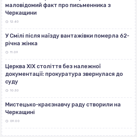
маловідомий факт про письменника з
Черкащини
12:40
У Смілі після наїзду вантажівки померла 62-
річна жінка
11:09
Церква ХІХ століття без належної
документації: прокуратура звернулася до
суду
10:30
Мистецько-краєзнавчу раду створили на
Черкащині
09:00