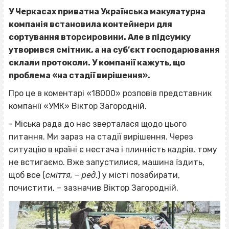
У Черкасах приватна Українська макулатурна
компанія встановила контейнери для
сортування вторсировини. Але в підсумку
утворився смітник, а на суб’єкт господарювання
склали протоколи. У компанії кажуть, що
проблема «на стадії вирішення».
Про це в коментарі «18000» розповів представник
компанії «УМК» Віктор Загородній.
- Міська рада до нас зверталася щодо цього
питання. Ми зараз на стадії вирішення. Через
ситуацію в країні є нестача і плинність кадрів, тому
не встигаємо. Вже запустилися, машина їздить,
щоб все (
сміття, – ред
.) у місті позабирати,
почистити, – зазначив Віктор Загородній.