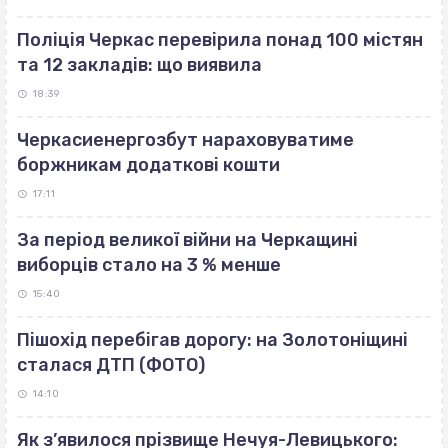
Поліція Черкас перевірила понад 100 містян
та 12 закладів: що виявила
18:39
Черкасиенергозбут нараховуватиме
боржникам додаткові кошти
17:11
За період великої війни на Черкащині
виборців стало на 3 % менше
15:40
Пішохід перебігав дорогу: на Золотоніщині
сталася ДТП (ФОТО)
14:10
Як з’явилося прізвище Нечуя-Левицького: