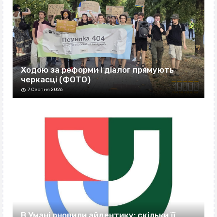
Ходою за реформи і діалог прямують
черкасці (ФОТО)
7 Серпня 2026
В Умані оновили айдентику: скільки її