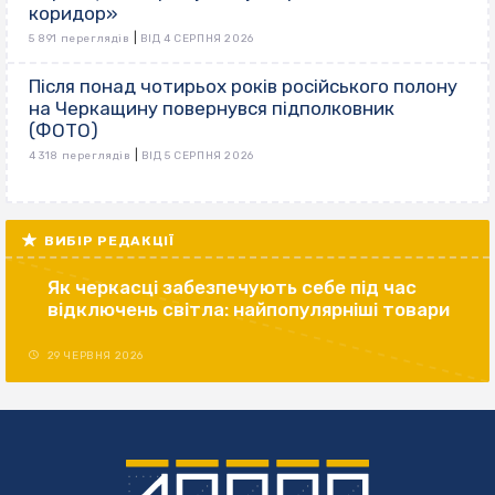
коридор»
|
5 891 переглядів
ВІД 4 СЕРПНЯ 2026
Після понад чотирьох років російського полону
на Черкащину повернувся підполковник
(ФОТО)
|
4 318 переглядів
ВІД 5 СЕРПНЯ 2026
ВИБІР РЕДАКЦІЇ
Як черкасці забезпечують себе під час
відключень світла: найпопулярніші товари
29 ЧЕРВНЯ 2026