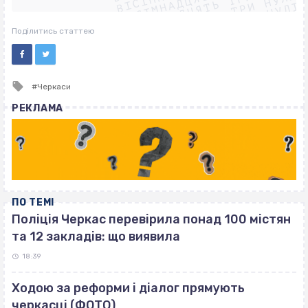
ВІСІМНАДЦЯТЬ ТРИ НУЛІ
ВІСІМНАДЦЯТЬ ТРИ НУЛІ
ВІСІМНАДЦЯТЬ ТРИ НУЛІ
Поділитись статтею
Tagged
Черкаси
with
РЕКЛАМА
ПО ТЕМІ
Поліція Черкас перевірила понад 100 містян
та 12 закладів: що виявила
18:39
Ходою за реформи і діалог прямують
черкасці (ФОТО)