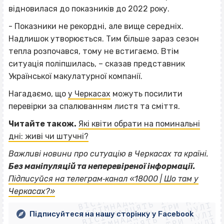
відновилася до показників до 2022 року.
- Показники не рекордні, але вище середніх.
Надлишок утворюється. Тим більше зараз сезон
тепла розпочався, тому не встигаємо. Втім
ситуація поліпшилась, – сказав представник
Української макулатурної компанії.
Нагадаємо, що
у Черкасах
можуть посилити
перевірки за спалюванням листя та сміття.
Читайте також.
Які квіти обрати на поминальні
дні: живі чи штучні?
Важливі новини про ситуацію в Черкасах та країні.
Без маніпуляцій та неперевіреної інформації.
ВІСІМНАДЦЯТЬ ТРИ НУЛІ
Підписуйся на телеграм‐канал «18000 | Шо там у
ВІСІМНАДЦЯТЬ ТРИ НУЛІ
ВІСІМНАДЦЯТЬ ТРИ НУЛІ
Черкасах?»
ВІСІМНАДЦЯТЬ ТРИ НУЛІ
ВІСІМНАДЦЯТЬ ТРИ НУЛІ
Підписуйтеся на нашу сторінку у Facebook