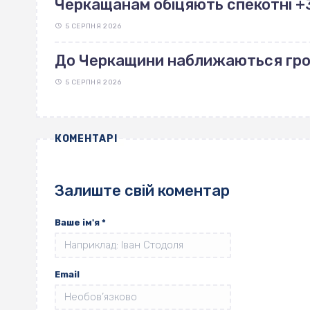
Черкащанам обіцяють спекотні +38
5 СЕРПНЯ 2026
До Черкащини наближаються гро
5 СЕРПНЯ 2026
КОМЕНТАРІ
Залиште свій коментар
Ваше ім'я
*
Email