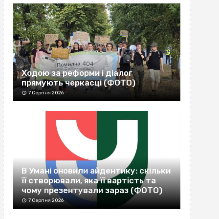
Ходою за реформи і діалог
прямують черкасці (ФОТО)
7 Серпня 2026
В Умані оновили айдентику: скільки
її створювали, яка її вартість та
чому презентували зараз (ФОТО)
7 Серпня 2026