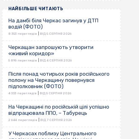
НАЙБІЛЬШЕ ЧИТАЮТЬ
На дамбі біля Черкас загинув у ДТП
водій (ФОТО)
|
8 353 переглядів
ВІД 5 СЕРПНЯ 2026
Черкащан запрошують утворити
«живий коридор»
|
5 896 переглядів
ВІД 4 СЕРПНЯ 2026
Після понад чотирьох років російського
полону на Черкащину повернувся
підполковник (ФОТО)
|
4 333 переглядів
ВІД 5 СЕРПНЯ 2026
На Черкащині по російській цілі успішно
відпрацювала ППО, – Табурець
|
2 644 переглядів
ВІД 7 СЕРПНЯ 2026
У Черкасах поблизу Центрального