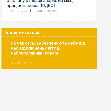
стадіону сталася аварія. На місці
працює швидка (ВІДЕО)
|
2 579 переглядів
ВІД 4 СЕРПНЯ 2026
ВИБІР РЕДАКЦІЇ
Як черкасці забезпечують себе під
час відключень світла:
найпопулярніші товари
29 ЧЕРВНЯ 2026