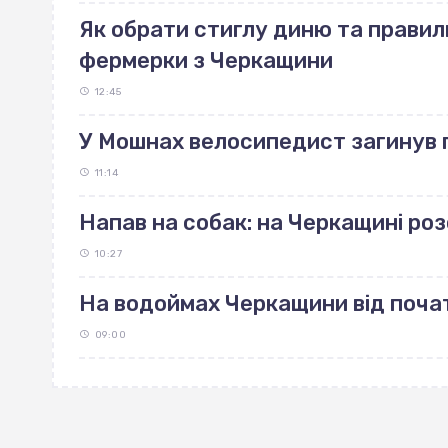
Як обрати стиглу диню та правиль
фермерки з Черкащини
12:45
У Мошнах велосипедист загинув п
11:14
Напав на собак: на Черкащині р
10:27
На водоймах Черкащини від поча
09:00