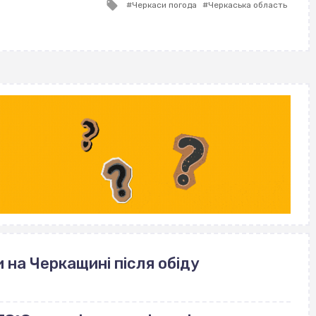
Tagged
Черкаси погода
Черкаська область
with
 на Черкащині після обіду