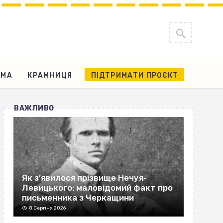
АМА
КРАМНИЦЯ
ПІДТРИМАТИ ПРОЄКТ
ВАЖЛИВО
Як з’явилося прізвище Нечуя‐
Левицького: маловідомий факт про
письменника з Черкащини
8 Серпня 2026