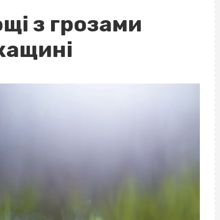
щі з грозами
кащині