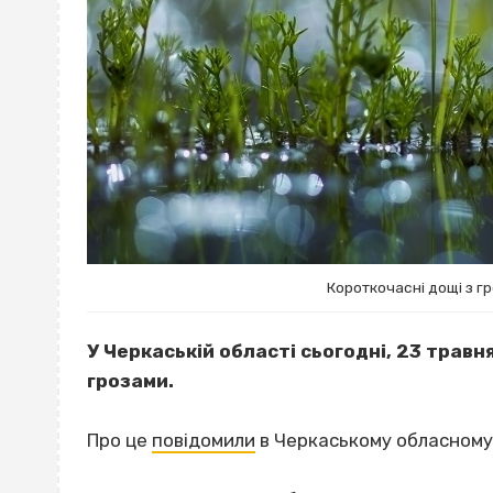
Короткочасні дощі з г
У Черкаській області сьогодні, 23 травн
грозами.
Про це
повідомили
в Черкаському обласному 