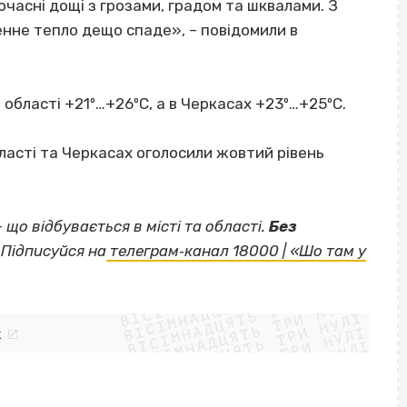
часні дощі з грозами, градом та шквалами. З
енне тепло дещо спаде», – повідомили в
області +21º…+26ºС, а в Черкасах +23º…+25ºС.
ласті та Черкасах оголосили жовтий рівень
— що відбувається в місті та області.
Без
Підписуйся на
телеграм‐канал 18000 | «Шо там у
ВІСІМНАДЦЯТЬ ТРИ НУЛІ
ВІСІМНАДЦЯТЬ ТРИ НУЛІ
ВІСІМНАДЦЯТЬ ТРИ НУЛІ
ВІСІМНАДЦЯТЬ ТРИ НУЛІ
ВІСІМНАДЦЯТЬ ТРИ НУЛІ
ВІСІМНАДЦЯТЬ ТРИ НУЛІ
k
ВІСІМНАДЦЯТЬ ТРИ НУЛІ
ВІСІМНАДЦЯТЬ ТРИ НУЛІ