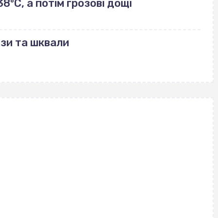
ºС, а потім грозові дощі
зи та шквали