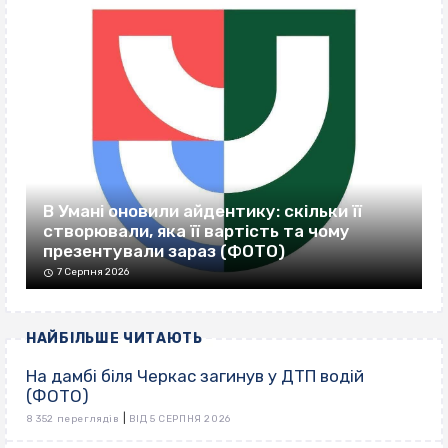
В Умані оновили айдентику: скільки її
створювали, яка її вартість та чому
презентували зараз (ФОТО)
7 Серпня 2026
НАЙБІЛЬШЕ ЧИТАЮТЬ
На дамбі біля Черкас загинув у ДТП водій
(ФОТО)
|
8 352 переглядів
ВІД 5 СЕРПНЯ 2026