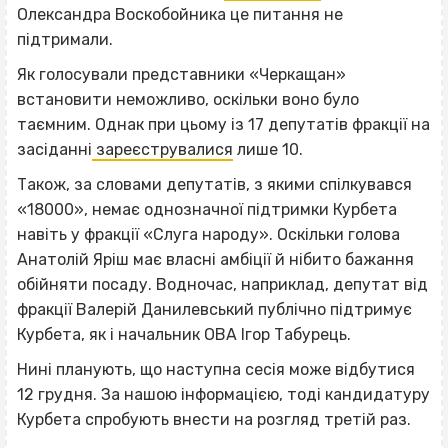
Олександра Воскобойника це питання не
підтримали.
Як голосували представники «Черкащан»
встановити неможливо, оскільки воно було
таємним. Однак при цьому із 17 депутатів фракції на
засіданні
зареєструвалися
лише 10.
Також, за словами депутатів, з якими спілкувався
«18000», немає однозначної підтримки Курбета
навіть у фракції «Слуга народу». Оскільки голова
Анатолій Яріш має власні амбіції й нібито бажання
обійняти посаду. Водночас, наприклад, депутат від
фракції Валерій Данилевський публічно підтримує
Курбета, як і начальник ОВА Ігор Табурець.
Нині планують, що наступна сесія може відбутися
12 грудня. За нашою інформацією, тоді кандидатуру
Курбета спробують внести на розгляд третій раз.