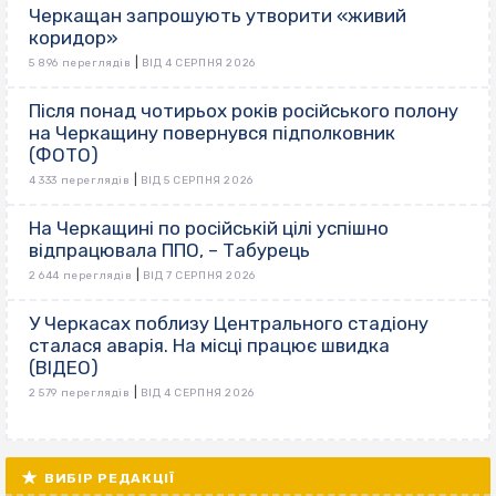
Черкащан запрошують утворити «живий
коридор»
|
5 896 переглядів
ВІД 4 СЕРПНЯ 2026
Після понад чотирьох років російського полону
на Черкащину повернувся підполковник
(ФОТО)
|
4 333 переглядів
ВІД 5 СЕРПНЯ 2026
На Черкащині по російській цілі успішно
відпрацювала ППО, – Табурець
|
2 644 переглядів
ВІД 7 СЕРПНЯ 2026
У Черкасах поблизу Центрального стадіону
сталася аварія. На місці працює швидка
(ВІДЕО)
|
2 579 переглядів
ВІД 4 СЕРПНЯ 2026
ВИБІР РЕДАКЦІЇ