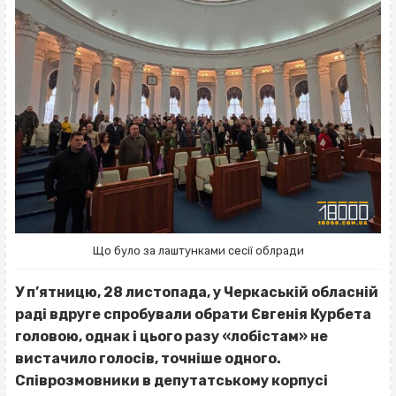
Що було за лаштунками сесії облради
У п’ятницю, 28 листопада, у Черкаській обласній
раді вдруге спробували обрати Євгенія Курбета
головою, однак і цього разу «лобістам» не
вистачило голосів, точніше одного.
Співрозмовники в депутатському корпусі