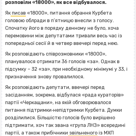
розповіли «18000», як все відбувалося.
Як
писав
«18000», питання обрання Курбета
головою облради в п’ятницю внесли з голосу.
Спочатку його в порядку денному не було, хоча
перемовини між депутатами тривали весь час із
попередньої сесії й в четвер ввечері перед нею.
Як розповідають співрозмовники «18000»,
планувалося отримати 36 голосів «за». Однак в
підсумку – 32 «за», при необхідному мінімумі у 33, і
призначення знову провалилося.
Як розповідають депутати, ввечері перед
засіданням, зокрема, відбулася «рада кураторів»
партії «Черкащани», на якій обговорювалося
питання підтримки‐непідтримки Курбета. Думки
розділилися. Більшістю голосів було вирішено
підтримати, хоч так звана «група ЛНЗ» всередині
партії, а також прибічники
звільненого
із МХП