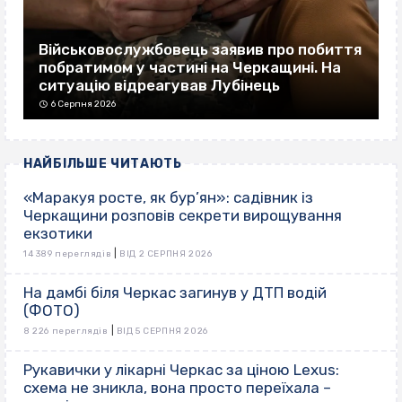
Військовослужбовець заявив про побиття
побратимом у частині на Черкащині. На
ситуацію відреагував Лубінець
6 Серпня 2026
НАЙБІЛЬШЕ ЧИТАЮТЬ
«Маракуя росте, як бур’ян»: садівник із
Черкащини розповів секрети вирощування
екзотики
|
14 389 переглядів
ВІД 2 СЕРПНЯ 2026
На дамбі біля Черкас загинув у ДТП водій
(ФОТО)
|
8 226 переглядів
ВІД 5 СЕРПНЯ 2026
Рукавички у лікарні Черкас за ціною Lexus:
схема не зникла, вона просто переїхала –