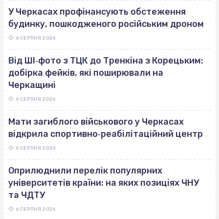
У Черкасах профінансують обстеження
будинку, пошкодженого російським дроном
6 СЕРПНЯ 2026
Від ШІ‐фото з ТЦК до Тренкіна з Корецьким:
добірка фейків, які поширювали на
Черкащині
6 СЕРПНЯ 2026
Мати загиблого військового у Черкасах
відкрила спортивно‐реабілітаційний центр
6 СЕРПНЯ 2026
Оприлюднили перелік популярних
університетів країни: на яких позиціях ЧНУ
та ЧДТУ
6 СЕРПНЯ 2026