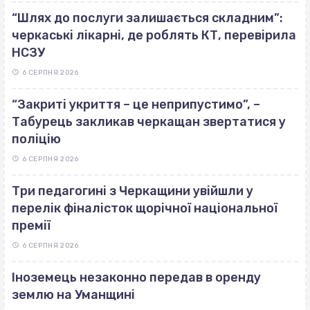
“Шлях до послуги залишається складним”:
черкаські лікарні, де роблять КТ, перевірила
НСЗУ
6 СЕРПНЯ 2026
“Закриті укриття – це неприпустимо”, –
Табурець закликав черкащан звертатися у
поліцію
6 СЕРПНЯ 2026
Три педагогині з Черкащини увійшли у
перелік фіналісток щорічної національної
премії
6 СЕРПНЯ 2026
Іноземець незаконно передав в оренду
землю на Уманщині