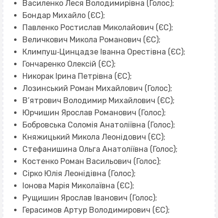
Василенко Леся Володимирівна (Голос);
Бондар Михайло (ЄС);
Павленко Ростислав Миколайович (ЄС);
Величкович Микола Романович (ЄС);
Климпуш‐Цинцадзе Іванна Орестівна (ЄС);
Гончаренко Олексій (ЄС);
Никорак Ірина Петрівна (ЄС);
Лозинський Роман Михайлович (Голос);
В’ятрович Володимир Михайлович (ЄС);
Юрчишин Ярослав Романович (Голос);
Бобровська Соломія Анатоліївна (Голос);
Княжицький Микола Леонідович (ЄС);
Стефанишина Ольга Анатоліївна (Голос);
Костенко Роман Васильович (Голос);
Сірко Юлія Леонідівна (Голос);
Іонова Марія Миколаївна (ЄС);
Рущишин Ярослав Іванович (Голос);
Герасимов Артур Володимирович (ЄС);