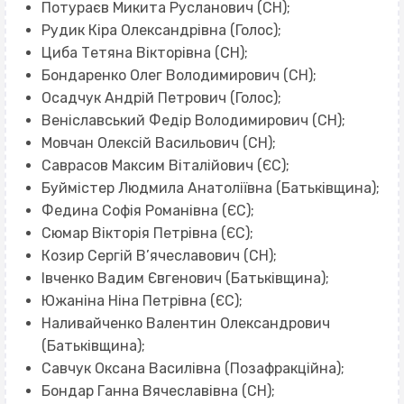
Потураєв Микита Русланович (СН);
Рудик Кіра Олександрівна (Голос);
Циба Тетяна Вікторівна (СН);
Бондаренко Олег Володимирович (СН);
Осадчук Андрій Петрович (Голос);
Веніславський Федір Володимирович (СН);
Мовчан Олексій Васильович (СН);
Саврасов Максим Віталійович (ЄС);
Буймістер Людмила Анатоліївна (Батьківщина);
Федина Софія Романівна (ЄС);
Сюмар Вікторія Петрівна (ЄС);
Козир Сергій В’ячеславович (СН);
Івченко Вадим Євгенович (Батьківщина);
Южаніна Ніна Петрівна (ЄС);
Наливайченко Валентин Олександрович
(Батьківщина);
Савчук Оксана Василівна (Позафракційна);
Бондар Ганна Вячеславівна (СН);