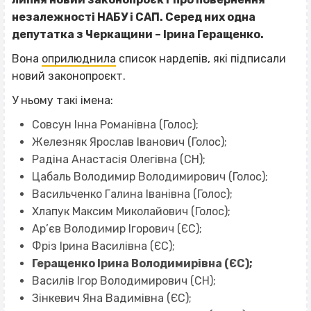
незалежності НАБУ і САП. Серед них одна
депутатка з Черкащини – Ірина Геращенко.
Вона
оприлюднила
список нардепів, які підписали
новий законопроєкт.
У ньому такі імена:
Совсун Інна Романівна (Голос);
Железняк Ярослав Іванович (Голос);
Радіна Анастасія Олегівна (СН);
Цабаль Володимир Володимирович (Голос);
Васильченко Галина Іванівна (Голос);
Хлапук Максим Миколайович (Голос);
Ар’єв Володимир Ігорович (ЄС);
Фріз Ірина Василівна (ЄС);
Геращенко Ірина Володимирівна (ЄС);
Василів Ігор Володимирович (СН);
Зінкевич Яна Вадимівна (ЄС);