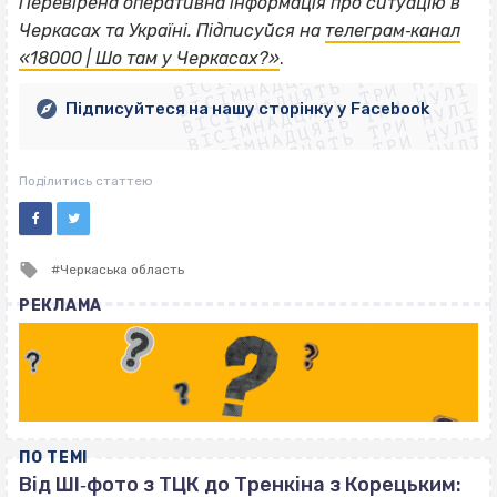
Перевірена оперативна інформація про ситуацію в
ВІСІМНАДЦЯТЬ ТРИ НУЛІ
Черкасах та Україні. Підписуйся на
телеграм‐канал
ВІСІМНАДЦЯТЬ ТРИ НУЛІ
ВІСІМНАДЦЯТЬ ТРИ НУЛІ
«18000 | Шо там у Черкасах?»
.
ВІСІМНАДЦЯТЬ ТРИ НУЛІ
ВІСІМНАДЦЯТЬ ТРИ НУЛІ
ВІСІМНАДЦЯТЬ ТРИ НУЛІ
Підписуйтеся на нашу сторінку у Facebook
ВІСІМНАДЦЯТЬ ТРИ НУЛІ
ВІСІМНАДЦЯТЬ ТРИ НУЛІ
Поділитись статтею
Tagged
Черкаська область
with
РЕКЛАМА
ПО ТЕМІ
Від ШІ‐фото з ТЦК до Тренкіна з Корецьким: