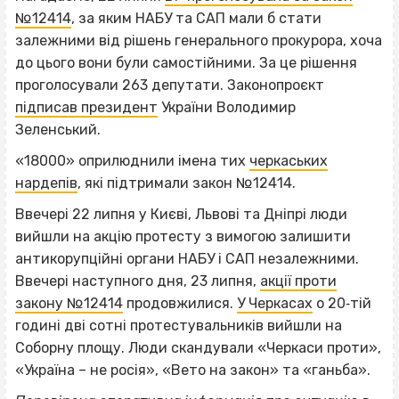
№12414
, за яким НАБУ та САП мали б стати
залежними від рішень генерального прокурора, хоча
до цього вони були самостійними. За це рішення
проголосували 263 депутати. Законопроєкт
підписав президент
України Володимир
Зеленський.
«18000» оприлюднили імена тих
черкаських
нардепів
, які підтримали закон №12414.
Ввечері 22 липня у Києві, Львові та Дніпрі люди
вийшли на акцію протесту з вимогою залишити
антикорупційні органи НАБУ і САП незалежними.
Ввечері наступного дня, 23 липня,
акції проти
закону №12414
продовжилися.
У Черкасах
о 20‐тій
годині дві сотні протестувальників вийшли на
Соборну площу. Люди скандували «Черкаси проти»,
«Україна – не росія», «Вето на закон» та «ганьба».