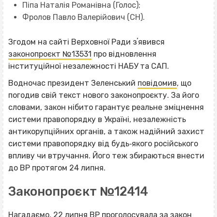
Піпа Наталія Романівна (Голос);
Фролов Павло Валерійович (СН).
Згодом на сайті Верховної Ради зʼявився
законопроєкт №13531
про відновлення
інституційної незалежності НАБУ та САП.
Водночас президент Зеленський
повідомив
, що
погодив свій текст нового законопроєкту. За його
словами, закон нібито гарантує реальне зміцнення
системи правопорядку в Україні, незалежність
антикорупційних органів, а також надійний захист
системи правопорядку від будь‐якого російського
впливу чи втручання. Його теж збираються внести
до ВР протягом 24 липня.
Законопроєкт №12414
Нагадаємо, 22 липня
ВР проголосувала за закон