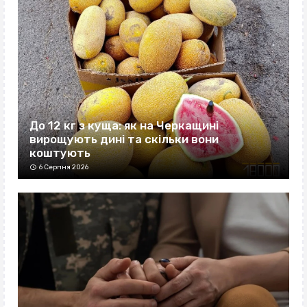
До 12 кг з куща: як на Черкащині
вирощують дині та скільки вони
коштують
6 Серпня 2026