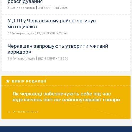
розслідування
|
6 306 переглядів
ВІД 3 СЕРПНЯ 2026
У ДТП у Черкаському районі загинув
мотоцикліст
|
6 146 переглядів
ВІД 3 СЕРПНЯ 2026
Черкащан запрошують утворити «живий
коридор»
|
5 846 переглядів
ВІД 4 СЕРПНЯ 2026
ВИБІР РЕДАКЦІЇ
Як черкасці забезпечують себе під час
відключень світла: найпопулярніші товари
29 ЧЕРВНЯ 2026