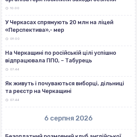
10:00
У Черкасах спрямують 20 млн на ліцей
«Перспектива»,- мер
09:00
На Черкащині по російській цілі успішно
відпрацювала ППО, – Табурець
07:44
Як живуть і почуваються виборці, дільниці
та реєстр на Черкащині
07:44
6 серпня 2026
Безоплатний розмовний клуб англійської