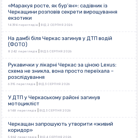
«Маракуя росте, як бур’ян»: садівник із
Черкащини розповів секрети вирощування
екзотики
|
14 394 переглядів
ВІД 2 СЕРПНЯ 2026
На дамбі біля Черкас загинув у ДТП водій
(ФОТО)
|
8 242 переглядів
ВІД 5 СЕРПНЯ 2026
Рукавички у лікарні Черкас за ціною Lexus:
схема не зникла, вона просто переїхала –
розслідування
|
6 315 переглядів
ВІД 3 СЕРПНЯ 2026
У ДТП у Черкаському районі загинув
мотоцикліст
|
6 148 переглядів
ВІД 3 СЕРПНЯ 2026
Черкащан запрошують утворити «живий
коридор»
|
5 862 переглядів
ВІД 4 СЕРПНЯ 2026