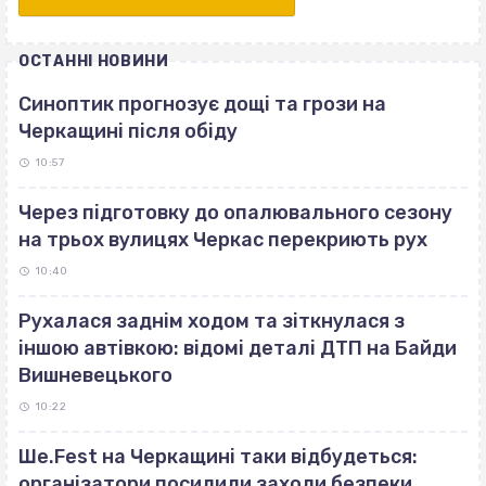
ОСТАННІ НОВИНИ
Синоптик прогнозує дощі та грози на
Черкащині після обіду
10:57
Через підготовку до опалювального сезону
на трьох вулицях Черкас перекриють рух
10:40
Рухалася заднім ходом та зіткнулася з
іншою автівкою: відомі деталі ДТП на Байди
Вишневецького
10:22
Ше.Fest на Черкащині таки відбудеться:
організатори посилили заходи безпеки