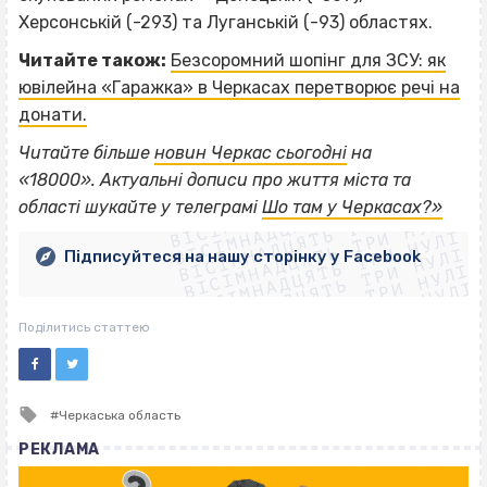
Херсонській (-293) та Луганській (-93) областях.
Читайте також:
Безсоромний шопінг для ЗСУ: як
ювілейна «Гаражка» в Черкасах перетворює речі на
донати.
Читайте більше
новин Черкас сьогодні
на
ВІСІМНАДЦЯТЬ ТРИ НУЛІ
«18000».
Актуальні дописи про життя міста та
ВІСІМНАДЦЯТЬ ТРИ НУЛІ
ВІСІМНАДЦЯТЬ ТРИ НУЛІ
області шукайте у телеграмі
Шо там у Черкасах?»
ВІСІМНАДЦЯТЬ ТРИ НУЛІ
ВІСІМНАДЦЯТЬ ТРИ НУЛІ
ВІСІМНАДЦЯТЬ ТРИ НУЛІ
Підписуйтеся на нашу сторінку у Facebook
ВІСІМНАДЦЯТЬ ТРИ НУЛІ
ВІСІМНАДЦЯТЬ ТРИ НУЛІ
Поділитись статтею
Tagged
Черкаська область
with
РЕКЛАМА