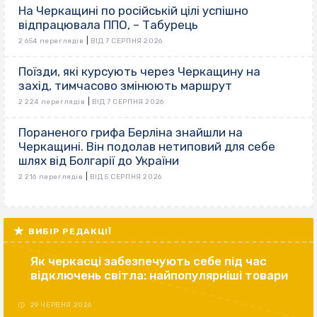
На Черкащині по російській цілі успішно
відпрацювала ППО, – Табурець
|
2 654 переглядів
ВІД 7 СЕРПНЯ 2026
Поїзди, які курсують через Черкащину на
захід, тимчасово змінюють маршрут
|
2 224 переглядів
ВІД 7 СЕРПНЯ 2026
Пораненого грифа Берліна знайшли на
Черкащині. Він подолав нетиповий для себе
шлях від Болгарії до України
|
2 216 переглядів
ВІД 5 СЕРПНЯ 2026
ВИБІР РЕДАКЦІЇ
Як черкасці забезпечують себе під час
відключень світла: найпопулярніші товари
29 ЧЕРВНЯ 2026