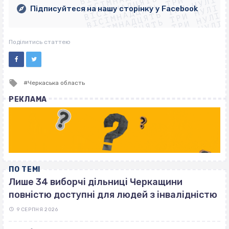
ВІСІМНАДЦЯТЬ ТРИ НУЛІ
ВІСІМНАДЦЯТЬ ТРИ НУЛІ
ВІСІМНАДЦЯТЬ ТРИ НУЛІ
ВІСІМНАДЦЯТЬ ТРИ НУЛІ
Підписуйтеся на нашу сторінку у Facebook
ВІСІМНАДЦЯТЬ ТРИ НУЛІ
ВІСІМНАДЦЯТЬ ТРИ НУЛІ
Поділитись статтею
Tagged
Черкаська область
with
РЕКЛАМА
ПО ТЕМІ
Лише 34 виборчі дільниці Черкащини
повністю доступні для людей з інвалідністю
9 СЕРПНЯ 2026