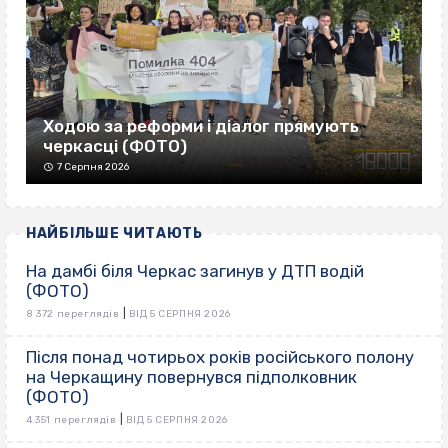
Ходою за реформи і діалог прямують
черкасці (ФОТО)
7 Серпня 2026
НАЙБІЛЬШЕ ЧИТАЮТЬ
На дамбі біля Черкас загинув у ДТП водій
(ФОТО)
|
8 372 переглядів
ВІД 5 СЕРПНЯ 2026
Після понад чотирьох років російського полону
на Черкащину повернувся підполковник
(ФОТО)
|
4 351 переглядів
ВІД 5 СЕРПНЯ 2026