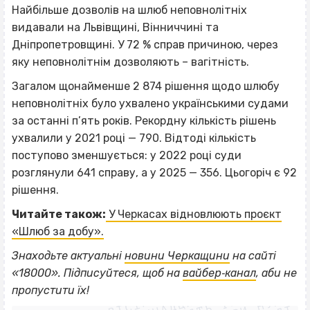
Найбільше дозволів на шлюб неповнолітніх
видавали на Львівщині, Вінниччині та
Дніпропетровщині. У 72 % справ причиною, через
яку неповнолітнім дозволяють – вагітність.
Загалом щонайменше 2 874 рішення щодо шлюбу
неповнолітніх було ухвалено українськими судами
за останні п’ять років. Рекордну кількість рішень
ухвалили у 2021 році — 790. Відтоді кількість
поступово зменшується: у 2022 році суди
розглянули 641 справу, а у 2025 — 356. Цьогоріч є 92
рішення.
Читайте також:
У Черкасах відновлюють проєкт
«Шлюб за добу».
Знаходьте актуальні
новини Черкащини
на сайті
ВІСІМНАДЦЯТЬ ТРИ НУЛІ
«18000». Підписуйтеся, щоб на
вайбер‐канал
, аби не
ВІСІМНАДЦЯТЬ ТРИ НУЛІ
пропустити їх!