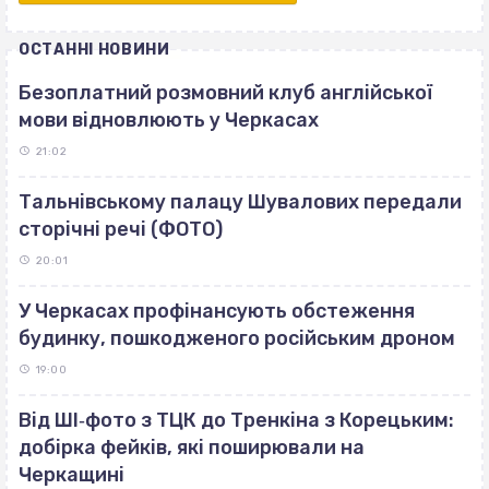
ОСТАННІ НОВИНИ
Безоплатний розмовний клуб англійської
мови відновлюють у Черкасах
21:02
Тальнівському палацу Шувалових передали
сторічні речі (ФОТО)
20:01
У Черкасах профінансують обстеження
будинку, пошкодженого російським дроном
19:00
Від ШІ‐фото з ТЦК до Тренкіна з Корецьким:
добірка фейків, які поширювали на
Черкащині