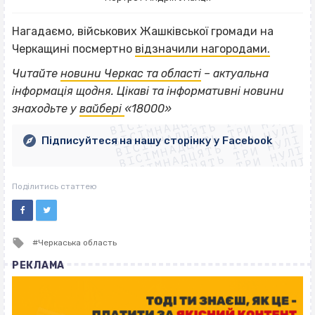
Нагадаємо, військових Жашківської громади на
Черкащині посмертно
відзначили нагородами.
Читайте
новини Черкас та області
– актуальна
ВІСІМНАДЦЯТЬ ТРИ НУЛІ
інформація щодня. Цікаві та інформативні новини
ВІСІМНАДЦЯТЬ ТРИ НУЛІ
ВІСІМНАДЦЯТЬ ТРИ НУЛІ
знаходьте у
вайбері
«18000»
ВІСІМНАДЦЯТЬ ТРИ НУЛІ
ВІСІМНАДЦЯТЬ ТРИ НУЛІ
ВІСІМНАДЦЯТЬ ТРИ НУЛІ
Підписуйтеся на нашу сторінку у Facebook
ВІСІМНАДЦЯТЬ ТРИ НУЛІ
ВІСІМНАДЦЯТЬ ТРИ НУЛІ
Поділитись статтею
Tagged
Черкаська область
with
РЕКЛАМА