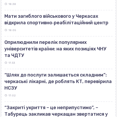
18:38
Мати загиблого військового у Черкасах
відкрила спортивно‐реабілітаційний центр
18:05
Оприлюднили перелік популярних
університетів країни: на яких позиціях ЧНУ
та ЧДТУ
17:33
“Шлях до послуги залишається складним”:
черкаські лікарні, де роблять КТ, перевірила
НСЗУ
17:02
“Закриті укриття – це неприпустимо”, –
Табурець закликав черкащан звертатися у