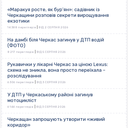
«Маракуя росте, як бур’ян»: садівник із
Черкащини розповів секрети вирощування
екзотики
|
14 388 переглядів
ВІД 2 СЕРПНЯ 2026
На дамбі біля Черкас загинув у ДТП водій
(ФОТО)
|
8 217 переглядів
ВІД 5 СЕРПНЯ 2026
Рукавички у лікарні Черкас за ціною Lexus:
схема не зникла, вона просто переїхала –
розслідування
|
6 306 переглядів
ВІД 3 СЕРПНЯ 2026
У ДТП у Черкаському районі загинув
мотоцикліст
|
6 144 переглядів
ВІД 3 СЕРПНЯ 2026
Черкащан запрошують утворити «живий
коридор»