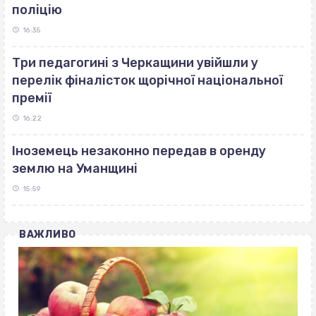
поліцію
16:35
Три педагогині з Черкащини увійшли у
перелік фіналісток щорічної національної
премії
16:22
Іноземець незаконно передав в оренду
землю на Уманщині
15:59
ВАЖЛИВО