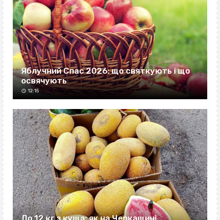
Яблучний Спас 2026: що святкують і що
освячують
12:15
До 12 кг з куща: як на Черкащині