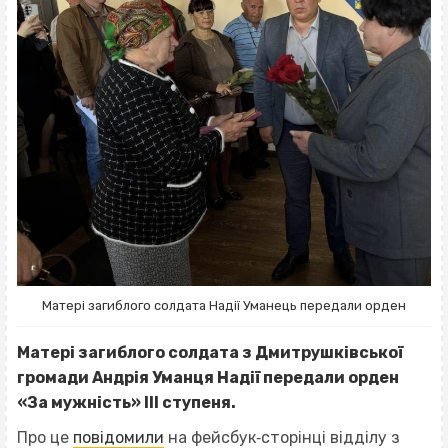
Матері загиблого солдата Надії Уманець передали орден
Матері загиблого солдата з Дмитрушківської
громади Андрія Уманця Надії передали орден
«За мужність» ІІІ ступеня.
Про це
повідомили
на фейсбук‐сторінці ві
дділу з