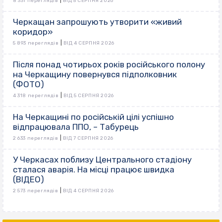
|
8 331 переглядів
ВІД 5 СЕРПНЯ 2026
Черкащан запрошують утворити «живий
коридор»
|
5 893 переглядів
ВІД 4 СЕРПНЯ 2026
Після понад чотирьох років російського полону
на Черкащину повернувся підполковник
(ФОТО)
|
4 318 переглядів
ВІД 5 СЕРПНЯ 2026
На Черкащині по російській цілі успішно
відпрацювала ППО, – Табурець
|
2 633 переглядів
ВІД 7 СЕРПНЯ 2026
У Черкасах поблизу Центрального стадіону
сталася аварія. На місці працює швидка
(ВІДЕО)
|
2 573 переглядів
ВІД 4 СЕРПНЯ 2026