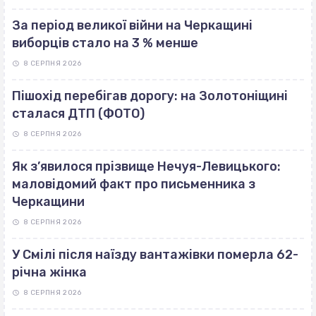
За період великої війни на Черкащині
виборців стало на 3 % менше
8 СЕРПНЯ 2026
Пішохід перебігав дорогу: на Золотоніщині
сталася ДТП (ФОТО)
8 СЕРПНЯ 2026
Як з’явилося прізвище Нечуя-Левицького:
маловідомий факт про письменника з
Черкащини
8 СЕРПНЯ 2026
У Смілі після наїзду вантажівки померла 62-
річна жінка
8 СЕРПНЯ 2026