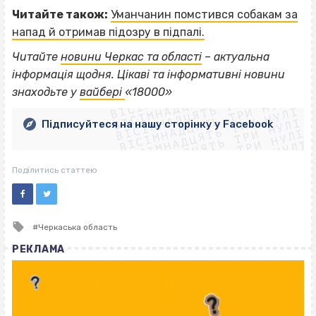
Читайте також:
Уманчанин помстився собакам за
напад й отримав підозру в підпалі.
Читайте
новини Черкас та області
– актуальна
ВІСІМНАДЦЯТЬ ТРИ НУЛІ
інформація щодня. Цікаві та інформативні новини
ВІСІМНАДЦЯТЬ ТРИ НУЛІ
ВІСІМНАДЦЯТЬ ТРИ НУЛІ
знаходьте у
вайбері
«18000»
ВІСІМНАДЦЯТЬ ТРИ НУЛІ
ВІСІМНАДЦЯТЬ ТРИ НУЛІ
ВІСІМНАДЦЯТЬ ТРИ НУЛІ
Підписуйтеся на нашу сторінку у Facebook
ВІСІМНАДЦЯТЬ ТРИ НУЛІ
ВІСІМНАДЦЯТЬ ТРИ НУЛІ
Поділитись статтею
Tagged
Черкаська область
with
РЕКЛАМА