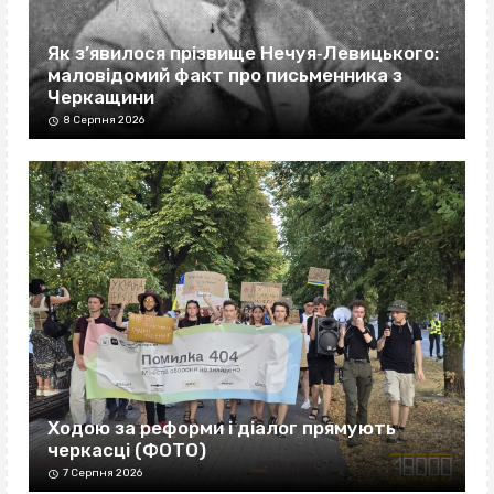
Як з’явилося прізвище Нечуя‐Левицького:
маловідомий факт про письменника з
Черкащини
8 Серпня 2026
Ходою за реформи і діалог прямують
черкасці (ФОТО)
7 Серпня 2026