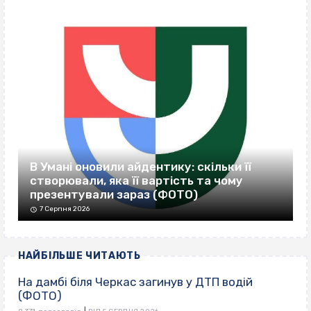
В Умані оновили айдентику: скільки її
створювали, яка її вартість та чому
презентували зараз (ФОТО)
7 Серпня 2026
НАЙБІЛЬШЕ ЧИТАЮТЬ
На дамбі біля Черкас загинув у ДТП водій
(ФОТО)