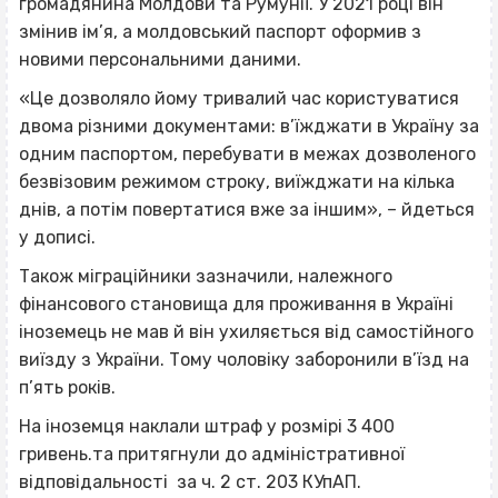
громадянина Молдови та Румунії. У 2021 році він
змінив ім’я, а молдовський паспорт оформив з
новими персональними даними.
«Це дозволяло йому тривалий час користуватися
двома різними документами: в’їжджати в Україну за
одним паспортом, перебувати в межах дозволеного
безвізовим режимом строку, виїжджати на кілька
днів, а потім повертатися вже за іншим», – йдеться
у дописі.
Також міграційники зазначили, належного
фінансового становища для проживання в Україні
іноземець не мав й він ухиляється від самостійного
виїзду з України. Тому чоловіку заборонили в’їзд на
п’ять років.
На іноземця наклали штраф у розмірі 3 400
гривень.та притягнули до адміністративної
відповідальності за ч. 2 ст. 203 КУпАП.