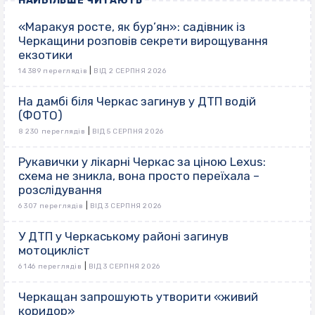
НАЙБІЛЬШЕ ЧИТАЮТЬ
«Маракуя росте, як бур’ян»: садівник із
Черкащини розповів секрети вирощування
екзотики
|
14 389 переглядів
ВІД 2 СЕРПНЯ 2026
На дамбі біля Черкас загинув у ДТП водій
(ФОТО)
|
8 230 переглядів
ВІД 5 СЕРПНЯ 2026
Рукавички у лікарні Черкас за ціною Lexus:
схема не зникла, вона просто переїхала –
розслідування
|
6 307 переглядів
ВІД 3 СЕРПНЯ 2026
У ДТП у Черкаському районі загинув
мотоцикліст
|
6 146 переглядів
ВІД 3 СЕРПНЯ 2026
Черкащан запрошують утворити «живий
коридор»