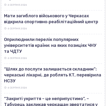
6 СЕРПНЯ 2026
Мати загиблого військового у Черкасах
відкрила спортивно‐реабілітаційний центр
6 СЕРПНЯ 2026
Оприлюднили перелік популярних
університетів країни: на яких позиціях ЧНУ
та ЧДТУ
6 СЕРПНЯ 2026
“Шлях до послуги залишається складним”:
черкаські лікарні, де роблять КТ, перевірила
НСЗУ
6 СЕРПНЯ 2026
“Закриті укриття – це неприпустимо”, –
Табурець закликав черкащан звертатися у