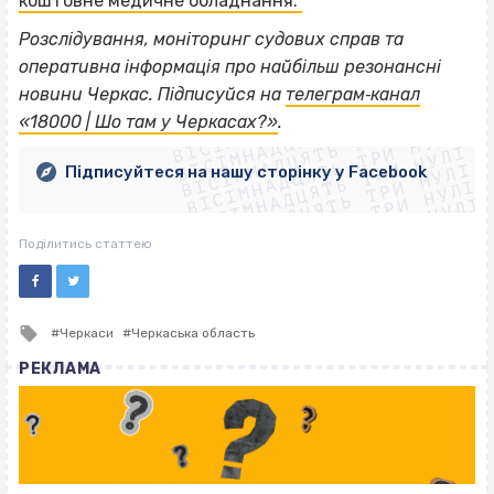
коштовне медичне обладнання.
Розслідування, моніторинг судових справ та
оперативна інформація про найбільш резонансні
ВІСІМНАДЦЯТЬ ТРИ НУЛІ
новини Черкас. Підписуйся на
телеграм‐канал
ВІСІМНАДЦЯТЬ ТРИ НУЛІ
ВІСІМНАДЦЯТЬ ТРИ НУЛІ
«18000 | Шо там у Черкасах?»
.
ВІСІМНАДЦЯТЬ ТРИ НУЛІ
ВІСІМНАДЦЯТЬ ТРИ НУЛІ
ВІСІМНАДЦЯТЬ ТРИ НУЛІ
Підписуйтеся на нашу сторінку у Facebook
ВІСІМНАДЦЯТЬ ТРИ НУЛІ
ВІСІМНАДЦЯТЬ ТРИ НУЛІ
Поділитись статтею
Tagged
Черкаси
Черкаська область
with
РЕКЛАМА