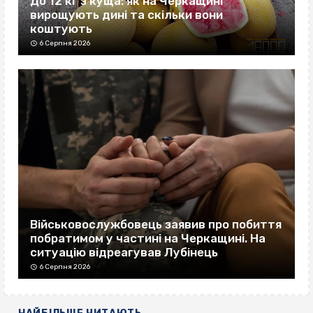
До 12 кг з куща: як на Черкащині
вирощують дині та скільки вони
коштують
6 Серпня 2026
Військовослужбовець заявив про побиття
побратимом у частині на Черкащині. На
ситуацію відреагував Лубінець
6 Серпня 2026