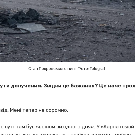
Стан Покровського нині. Фото: Telegraf
бути долученим. Звідки це бажання? Це наче тро
.
від. Мені тепер не соромно.
по суті там був «воїном вихідного дня». У «Карпатській 
льна штука, де ти захотів – приїхав, захотів – поїхав.