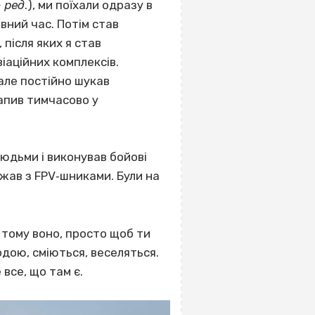
– ред
.), ми поїхали одразу в
евний час.
Потім став
після яких я став
іаційних комплексів.
але постійно шукав
апив тимчасово у
людьми і виконував бойові
джав з FPV‐шниками. Були на
 тому воно, просто щоб ти
одою, сміються, веселяться.
все, що там є.