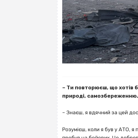
– Ти повторюєш, що хотів 
природі, самозбереженню
– Знаєш, я вдячний за цей дос
Розумієш, коли я був у АТО, я 
пробув на бойових. Це доброві