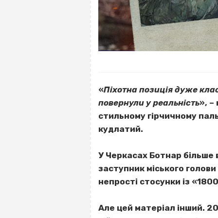
«
Піхотна позиція дуже класн
повернули у реальність
», –
стильному гірчичному пальт
кудлатий.
У Черкасах Ботнар більше 
заступник міського голови
непрості стосунки із «1800
Але цей матеріал інший. 20