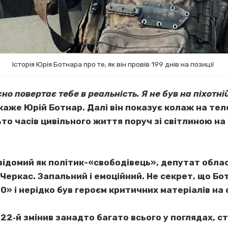
Історія Юрія Ботнара про те, як він провів 199 днів на позиції
о повертає тебе в реальність. Я не був на піхотні
 каже Юрій Ботнар. Далі він показує колаж на тел
о часів цивільного життя поруч зі світлиною на п
відомий як політик-«свободівець», депутат облас
 Черкас. Запальний і емоційний. Не секрет, що Б
0» і нерідко був героєм критичних матеріалів на
22‐й змінив занадто багато всього у поглядах, ст