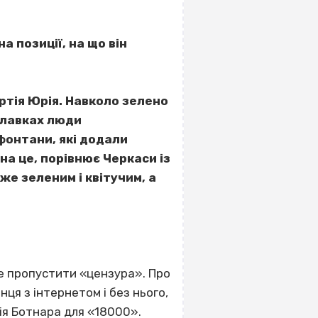
а позиції, на що він
ртія Юрія. Навколо зелено
а лавках люди
фонтани, які додали
на це, порівнює Черкаси із
же зеленим і квітучим, а
оже пропустити «цензура». Про
нця з інтернетом і без нього,
рія Ботнара для «18000».