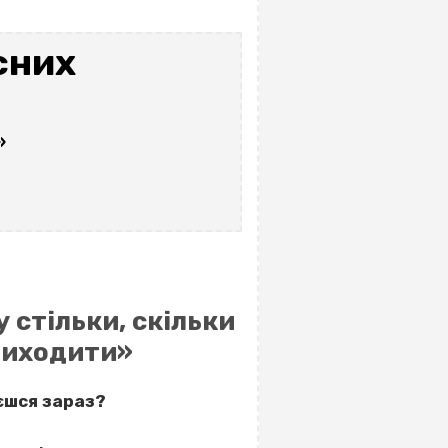
сних
»
у стільки, скільки
 виходити»
єшся зараз?