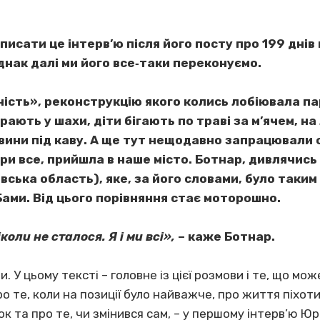
сати це інтерв’ю після його посту про 199 днів н
днак далі ми його все‐таки переконуємо.
ність», реконструкцію якого колись лобіювала па
грають у шахи, діти бігають по траві за м’ячем, н
ини під каву. А ще тут нещодавно запрацювали 
ри все, прийшла в наше місто. Ботнар, дивлячись 
ька область), яке, за його словами, було таким 
ами. Від цього порівняння стає моторошно.
оли не сталося. Я і ми всі»,
– каже Ботнар.
 У цьому тексті – головне із цієї розмови і те, що м
ро те, коли на позиції було найважче, про життя піхоти
ок та про те, чи змінився сам, – у першому інтерв’ю Ю