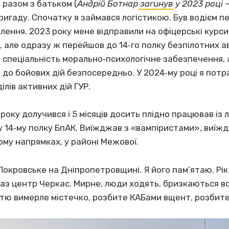
, разом з батьком (
Андрій Ботнар
загинув
у 2023 році 
бригаду. Спочатку я займався логістикою. Був водієм п
ення. 2023 року мене відправили на офіцерські курси, 
але одразу ж перейшов до 14‐го полку безпілотних ав
е спеціальність морально‐психологічне забезпечення, 
до бойових дій безпосередньо. У 2024‐му році я потр
ілів активних дій ГУР.
року долучився і 5 місяців досить плідно працював із 
у 14‐му полку БпАК. Виїжджав з «вампіристами», виїж
му напрямках, у районі Межової.
окровське на Дніпропетровщині. Я його пам’ятаю. Рік
араз центр Черкас. Мирне, люди ходять, бризкаються в
тю вимерле містечко, розбите КАБами вщент, розбите 