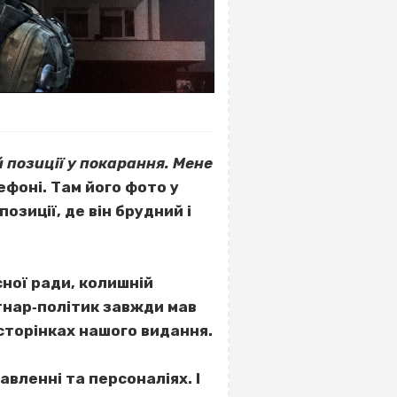
й позиції у покарання. Мене
ефоні. Там його фото у
озиції, де він брудний і
ної ради, колишній
отнар‐політик завжди мав
 сторінках нашого видання.
авленні та персоналіях. І