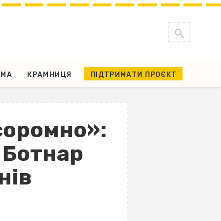
АМА
КРАМНИЦЯ
ПІДТРИМАТИ ПРОЄКТ
 соромно»:
 Ботнар
нів