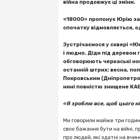
війна продовжує ці зміни.
«18000» пропонує Юрію запи
спочатку відмовляється, о
Зустрічаємося у сквері «Ю
і людно. Діди під деревом 
обговорюють черкаські нов
останній штрих: весна, поп
Покровським (Дніпропетровс
нині повністю знищене КАБ
«Я зроблю все, щоб цього нік
Ми говорили майже три години.
своє бажання бути на війні, п
про людей, які здатні на вчин