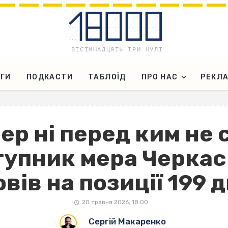
ГИ
ПОДКАСТИ
ТАБЛОЇД
ПРО НАС
РЕКЛ
ер ні перед ким не
тупник мера Черкас
вів на позиції 199 д
20 травня 2026, 18:00
Сергій Макаренко