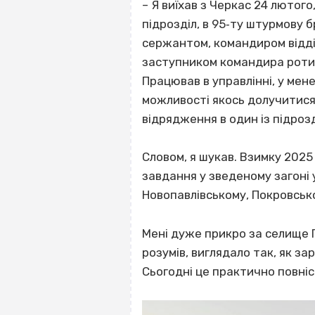
– Я виїхав з Черкас 24 лютого
підрозділ, в 95‐ту штурмову 
сержантом, командиром відділ
заступником командира роти, 
Працював в управлінні, у мен
можливості якось долучитися 
відрядження в один із підрозд
Словом, я шукав. Взимку 2025 
завдання у зведеному загоні 
Новопавлівському, Покровсько
Мені дуже прикро за селище П
розумів, виглядало так, як з
Сьогодні це практично повніс