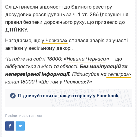
Слідчі внесли відомості до Єдиного реєстру
досудових розслідувань за ч. 1 ст. 286 (порушення
правил безпеки дорожнього руху, що призвело до
ДТП) ККУ.
Нагадаємо, що
у Черкасах
сталася аварія за участі
автівки у весільному декорі.
Читайте на сайті 18000: «
Новини Черкаси
» — що
відбувається в місті та області.
Без маніпуляцій та
ВІСІМНАДЦЯТЬ ТРИ НУЛІ
неперевіреної інформації.
Підписуйся на
телеграм‐
ВІСІМНАДЦЯТЬ ТРИ НУЛІ
ВІСІМНАДЦЯТЬ ТРИ НУЛІ
канал 18000 | «Шо там у Черкасах?»
ВІСІМНАДЦЯТЬ ТРИ НУЛІ
ВІСІМНАДЦЯТЬ ТРИ НУЛІ
ВІСІМНАДЦЯТЬ ТРИ НУЛІ
Підписуйтеся на нашу сторінку у Facebook
ВІСІМНАДЦЯТЬ ТРИ НУЛІ
ВІСІМНАДЦЯТЬ ТРИ НУЛІ
Поділитись статтею