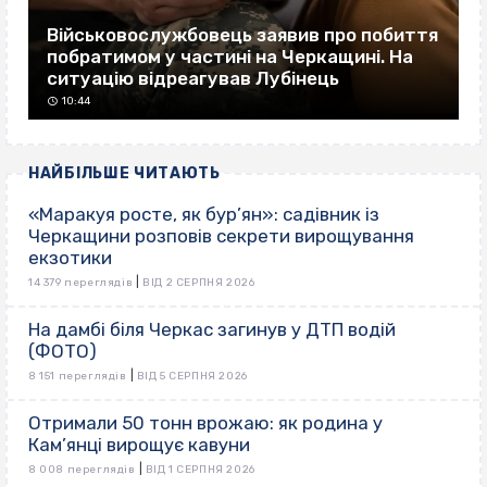
Військовослужбовець заявив про побиття
побратимом у частині на Черкащині. На
ситуацію відреагував Лубінець
10:44
НАЙБІЛЬШЕ ЧИТАЮТЬ
«Маракуя росте, як бур’ян»: садівник із
Черкащини розповів секрети вирощування
екзотики
|
14 379 переглядів
ВІД 2 СЕРПНЯ 2026
На дамбі біля Черкас загинув у ДТП водій
(ФОТО)
|
8 151 переглядів
ВІД 5 СЕРПНЯ 2026
Отримали 50 тонн врожаю: як родина у
Кам’янці вирощує кавуни
|
8 008 переглядів
ВІД 1 СЕРПНЯ 2026