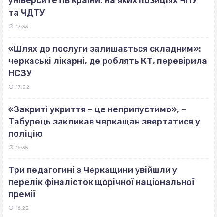
університетів країни: на яких позиціях ЧНУ
та ЧДТУ
17:33
«Шлях до послуги залишається складним»:
черкаські лікарні, де роблять КТ, перевірила
НСЗУ
17:02
«Закриті укриття – це неприпустимо», –
Табурець закликав черкащан звертатися у
поліцію
16:35
Три педагогині з Черкащини увійшли у
перелік фіналісток щорічної національної
премії
16:22