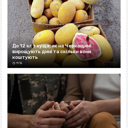
До 12 кг з куща: як на Черкащині
вирощують дині та скільки вони
коштують
11:15