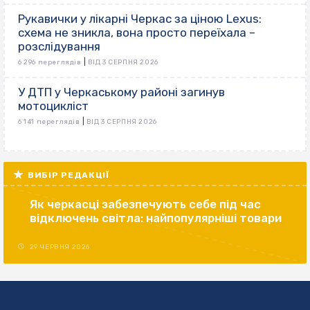
Рукавички у лікарні Черкас за ціною Lexus:
схема не зникла, вона просто переїхала –
розслідування
|
6 296 переглядів
ВІД 3 СЕРПНЯ 2026
У ДТП у Черкаському районі загинув
мотоцикліст
|
6 141 переглядів
ВІД 3 СЕРПНЯ 2026
ВИБІР РЕДАКЦІЇ
Як черкасці забезпечують себе під час
відключень світла: найпопулярніші товари
29 ЧЕРВНЯ 2026