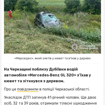
«Мерседес», який злетів у кювет та в’їхав у дерево
На Черкащині поблизу Дубіївки водій
автомобіля «Mercedes‐Benz GL 320» з’їхав у
кювет та зіткнувся з деревом.
Про це
повідомили
в поліції Черкаської області.
Унаслідок ДТП загинув 41‐річний чоловік. Ще двоє
осіб, 32 та 39 років, отримали тілесні ушкодження