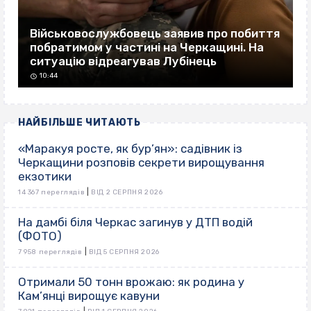
Військовослужбовець заявив про побиття
побратимом у частині на Черкащині. На
ситуацію відреагував Лубінець
10:44
НАЙБІЛЬШЕ ЧИТАЮТЬ
«Маракуя росте, як бур’ян»: садівник із
Черкащини розповів секрети вирощування
екзотики
|
14 367 переглядів
ВІД 2 СЕРПНЯ 2026
На дамбі біля Черкас загинув у ДТП водій
(ФОТО)
|
7 958 переглядів
ВІД 5 СЕРПНЯ 2026
Отримали 50 тонн врожаю: як родина у
Кам’янці вирощує кавуни