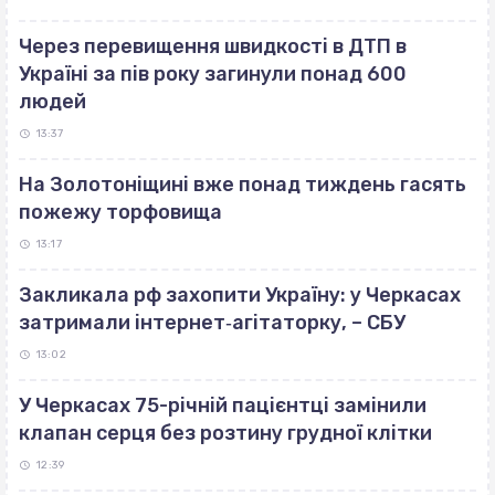
Через перевищення швидкості в ДТП в
Україні за пів року загинули понад 600
людей
13:37
На Золотоніщині вже понад тиждень гасять
пожежу торфовища
13:17
Закликала рф захопити Україну: у Черкасах
затримали інтернет‐агітаторку, – СБУ
13:02
У Черкасах 75-річній пацієнтці замінили
клапан серця без розтину грудної клітки
12:39