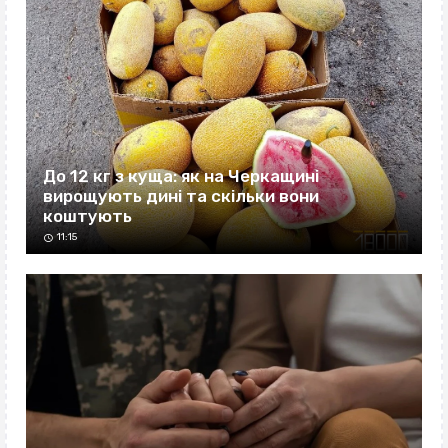
До 12 кг з куща: як на Черкащині
вирощують дині та скільки вони
коштують
11:15