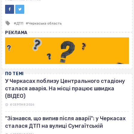
Tagged
ДТП
Черкаська область
with
РЕКЛАМА
ПО ТЕМІ
У Черкасах поблизу Центрального стадіону
сталася аварія. На місці працює швидка
(ВІДЕО)
4 СЕРПНЯ 2026
"Зізнався, що випив після аварії": у Черкасах
сталася ДТП на вулиці Сумгаїтській