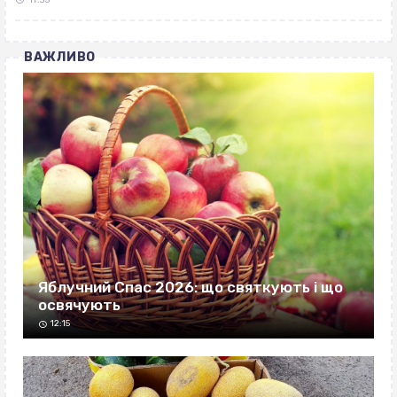
11:35
ВАЖЛИВО
Яблучний Спас 2026: що святкують і що
освячують
12:15