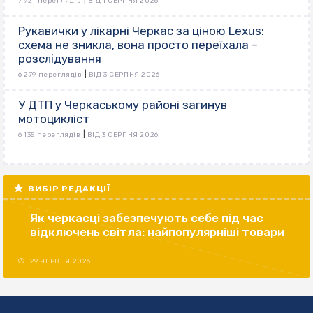
|
7 921 переглядів
ВІД 1 СЕРПНЯ 2026
Рукавички у лікарні Черкас за ціною Lexus:
схема не зникла, вона просто переїхала –
розслідування
|
6 279 переглядів
ВІД 3 СЕРПНЯ 2026
У ДТП у Черкаському районі загинув
мотоцикліст
|
6 135 переглядів
ВІД 3 СЕРПНЯ 2026
ВИБІР РЕДАКЦІЇ
Як черкасці забезпечують себе під час
відключень світла: найпопулярніші товари
29 ЧЕРВНЯ 2026