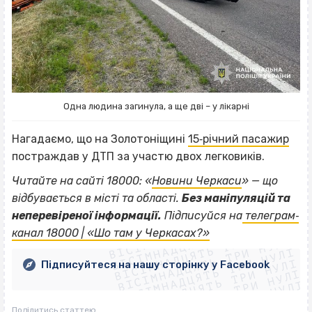
Одна людина загинула, а ще дві – у лікарні
Нагадаємо, що на Золотоніщині
15‐річний пасажир
постраждав у ДТП за участю двох легковиків.
Читайте на сайті 18000: «
Новини Черкаси
» — що
відбувається в місті та області.
Без маніпуляцій та
ВІСІМНАДЦЯТЬ ТРИ НУЛІ
неперевіреної інформації.
Підписуйся на
телеграм‐
ВІСІМНАДЦЯТЬ ТРИ НУЛІ
ВІСІМНАДЦЯТЬ ТРИ НУЛІ
канал 18000 | «Шо там у Черкасах?»
ВІСІМНАДЦЯТЬ ТРИ НУЛІ
ВІСІМНАДЦЯТЬ ТРИ НУЛІ
ВІСІМНАДЦЯТЬ ТРИ НУЛІ
Підписуйтеся на нашу сторінку у Facebook
ВІСІМНАДЦЯТЬ ТРИ НУЛІ
ВІСІМНАДЦЯТЬ ТРИ НУЛІ
Поділитись статтею