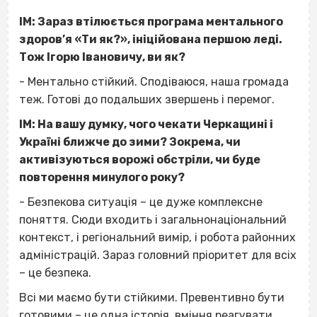
ІМ: Зараз втілюється програма ментального
здоров’я «Ти як?», ініційована першою леді.
Тож Ігорю Івановичу, ви як?
- Ментально стійкий. Сподіваюся, наша громада
теж. Готові до подальших звершень і перемог.
ІМ: На вашу думку, чого чекати Черкащині і
Україні ближче до зими? Зокрема, чи
активізуються ворожі обстріли, чи буде
повторення минулого року?
- Безпекова ситуація – це дуже комплексне
поняття. Сюди входить і загальнонаціональний
контекст, і регіональний вимір, і робота районних
адміністрацій. Зараз головний пріоритет для всіх
– це безпека.
Всі ми маємо бути стійкими. Превентивно бути
готовими – це одна історія, вміння реагувати