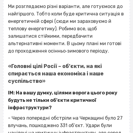
Ми розглядаємо різні варіанти, але готуємося до
найгіршого. Тобто коли буде критична ситуація в
енергетичній сфері (сюди ми зараховуємо й
теплову енергетику). Робимо все, щоб
залишатися стійкими, передбачити
альтернативні моменти. В цьому плані ми готові
до проходження осінньо‐зимового періоду.
«Головні цілі Росії – об’єкти, на які
спирається наша економіка і наше
суспільство»
ІМ: На вашу думку, цілями ворога цього року
будуть не тільки об’єкти критичної
інфраструктури?
- Через попередні обстріли на Черкащині було 27
влучань, пошкоджено 331 об’єкт. Удари були
націлені на критичну інфраструктуру, але серед