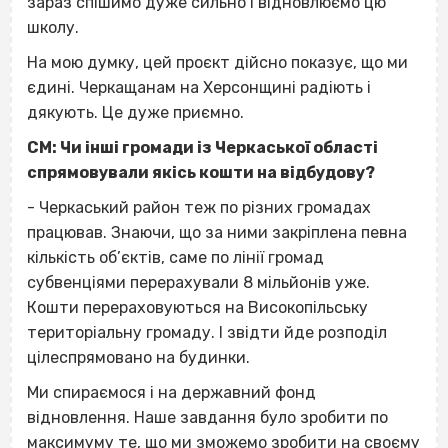
зараз спішимо дуже сильно і відновлюємо цю
школу.
На мою думку, цей проєкт дійсно показує, що ми
єдині. Черкащанам на Херсонщині радіють і
дякують. Це дуже приємно.
СМ: Чи інші громади із Черкаської області
спрямовували якісь кошти на відбудову?
- Черкаський район теж по різних громадах
працював. Знаючи, що за ними закріплена певна
кількість об’єктів, саме по лінії громад
субвенціями перерахували 8 мільйонів уже.
Кошти перераховуються на Високопільську
територіальну громаду. І звідти йде розподіл
цілеспрямовано на будинки.
Ми спираємося і на державний фонд
відновлення. Наше завдання було зробити по
максимуму те, що ми зможемо зробити на своєму