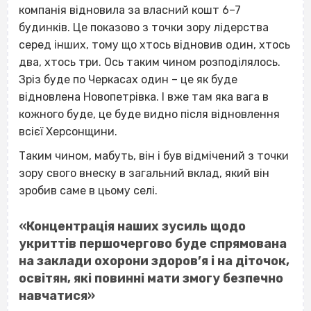
компанія відновила за власний кошт 6–7
будинків. Це показово з точки зору лідерства
серед інших, тому що хтось відновив один, хтось
два, хтось три. Ось таким чином розподілялось.
Зріз буде по Черкасах один – це як буде
відновлена Новопетрівка. І вже там яка вага в
кожного буде, це буде видно після відновлення
всієї Херсонщини.
Таким чином, мабуть, він і був відмічений з точки
зору свого внеску в загальний вклад, який він
зробив саме в цьому селі.
«Концентрація наших зусиль щодо
укриттів першочергово буде спрямована
на заклади охорони здоров’я і на діточок,
освітян, які повинні мати змогу безпечно
навчатися»