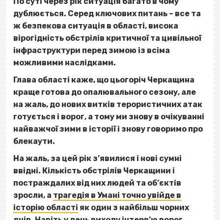
По суті через рік ситуація багато в чому
дублюється. Серед ключових питань – все та
ж безпекова ситуація в області, висока
вірогідність обстрілів критичної та цивільної
інфраструктури перед зимою із всіма
можливими наслідками.
Глава області каже, що цьогоріч Черкащина
краще готова до опалювального сезону, але
на жаль, до нових витків терористичних атак
готується і ворог, а тому ми знову в очікуванні
найважчої зими в історії і знову говоримо про
блекаути.
На жаль, за цей рік з’явилися і нові сумні
ввідні. Кількість обстрілів Черкащини і
постраждалих від них людей та об’єктів
зросли, а
трагедія в Умані точно увійде в
історію області
як один з найбільш чорних
днів. Навіть у день виходу інтерв’ю ворог