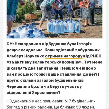
СМ: Нещодавно з відбудовою була історія
дещо скандальна. Коли одіозний забудовник
Альберт Норченко
отримав нагороду
від РНБО
«за активну волонтерську позицію». Тут мене
цікавлять два запитання. Перше: чи відомо
вам про цю історію і ваше ставлення до неї? І
друге: скільки загалом будівельників
Черкащини брали чи беруть участь у
відновленні Херсонщини?
- Одночасно в нас працювали 6–7 будівельних
бригад з різних районів. Це близько 50 людей.