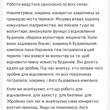
Роботи ведуться одночасно по всіх селах.
Новопетрівка, зокрема, конкретно закріплена за
громадою міста Черкаси. Місцева влада задіяла
комунальні підприємства, які поїхали туди як
волонтери, виконували функції з відновлення
будинків, збирала волонтерів, меценатів. Коли
вони задіювали бізнес, зокрема й будівельний,
компанія пана Норченка теж потрапила в цей
перелік. І він взявся як волонтер за те, щоб
відновити певну кількість будинків. Він досить
вдало це зробив. Під час аналізу, хто скільки чого
зробив для відновлення, по всіх показниках
потрапила, зокрема, і його будівельна компанія.
Коли ми аналізуємо, хто що робить для
відновлення, для захисту, для безпеки, для
Збройних сил, ми ж аналізуємо саме конкретно
взятий приклад. Якщо не помиляюся, його