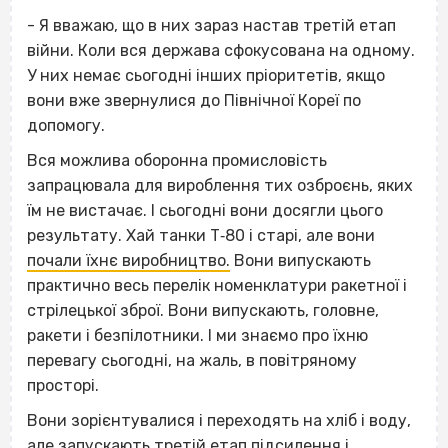
- Я вважаю, що в них зараз настав третій етап
війни. Коли вся держава сфокусована на одному.
У них немає сьогодні інших пріоритетів, якщо
вони вже звернулися до Північної Кореї по
допомогу.
Вся можлива оборонна промисловість
запрацювала для вироблення тих озброєнь, яких
їм не вистачає. І сьогодні вони досягли цього
результату. Хай танки Т‐80 і старі, але вони
почали їхнє виробництво.
Вони випускають
практично весь перелік номенклатури ракетної і
стрілецької зброї. Вони випускають, головне,
ракети і безпілотники. І ми знаємо про їхню
перевагу сьогодні, на жаль, в повітряному
просторі.
Вони зорієнтувалися і переходять на хліб і воду,
але запускають третій етап підсилення і