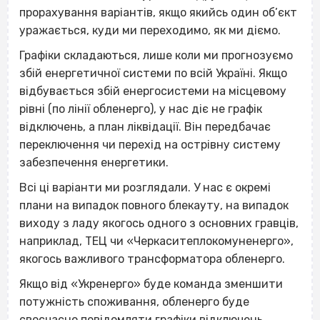
прорахування варіантів, якщо якийсь один об’єкт
уражається, куди ми переходимо, як ми діємо.
Графіки складаються, лише коли ми прогнозуємо
збій енергетичної системи по всій Україні. Якщо
відбувається збій енергосистеми на місцевому
рівні (по лінії обленерго), у нас діє не графік
відключень, а план ліквідації. Він передбачає
переключення чи перехід на острівну систему
забезпечення енергетики.
Всі ці варіанти ми розглядали. У нас є окремі
плани на випадок повного блекауту, на випадок
виходу з ладу якогось одного з основних гравців,
наприклад, ТЕЦ чи «Черкаситеплокомуненерго»,
якогось важливого трансформатора обленерго.
Якщо від «Укренерго» буде команда зменшити
потужність споживання, обленерго буде
своєчасно повідомляти графіки відключень.