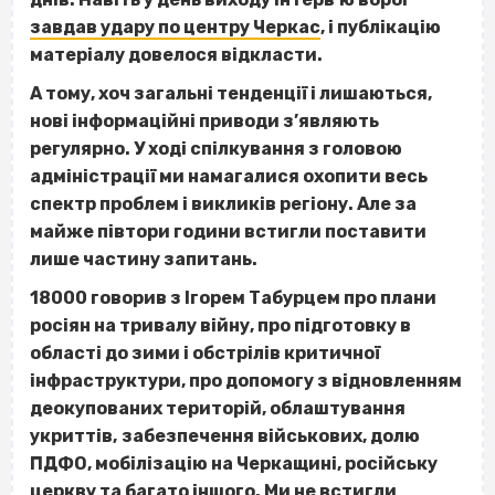
завдав удару по центру Черкас
, і публікацію
матеріалу довелося відкласти.
А тому, хоч загальні тенденції і лишаються,
нові інформаційні приводи з’являють
регулярно. У ході спілкування з головою
адміністрації ми намагалися охопити весь
спектр проблем і викликів регіону. Але за
майже півтори години встигли поставити
лише частину запитань.
18000 говорив з Ігорем Табурцем про плани
росіян на тривалу війну, про підготовку в
області до зими і обстрілів критичної
інфраструктури, про допомогу з відновленням
деокупованих територій, облаштування
укриттів,
забезпечення військових, долю
ПДФО, мобілізацію на Черкащині, російську
церкву та багато іншого.
Ми не встигли