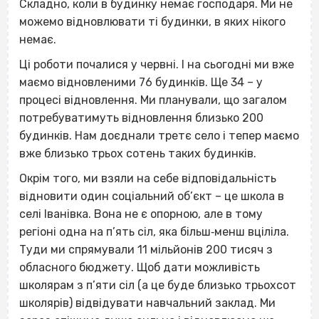
Складно, коли в будинку немає господаря. Ми не
можемо відновлювати ті будинки, в яких нікого
немає.
Ці роботи почалися у червні. І на сьогодні ми вже
маємо відновленими 76 будинків. Ще 34 – у
процесі відновлення. Ми планували, що загалом
потребуватимуть відновлення близько 200
будинків. Нам доєднали третє село і тепер маємо
вже близько трьох сотень таких будинків.
Окрім того, ми взяли на себе відповідальність
відновити один соціальний об’єкт – це школа в
селі Іванівка. Вона не є опорною, але в тому
регіоні одна на п’ять сіл, яка більш‐менш вціліла.
Туди ми спрямували 11 мільйонів 200 тисяч з
обласного бюджету. Щоб дати можливість
школярам з п’яти сіл (а це буде близько трьохсот
школярів) відвідувати навчальний заклад. Ми