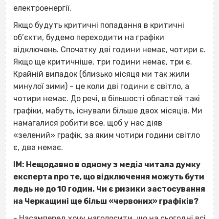
електроенергії.
Якщо будуть критичні попадання в критичні
об’єкти, будемо переходити на графіки
відключень. Спочатку дві години немає, чотири є.
Якщо ще критичніше, три години немає, три є.
Крайній випадок (близько місяця ми так жили
минулої зими) – це коли дві години є світло, а
чотири немає. До речі, в більшості областей такі
графіки, мабуть, існували більше двох місяців. Ми
намагалися робити все, щоб у нас діяв
«зелений» графік, за яким чотири години світло
є, два немає.
ІМ: Нещодавно в одному з медіа читала думку
експерта про те, що відключення можуть бути
ледь не до 10 годин. Чи є ризики застосування
на Черкащині ще більш «червоних» графіків?
- Насамперед хочу наголосити, що на сьогодні всі