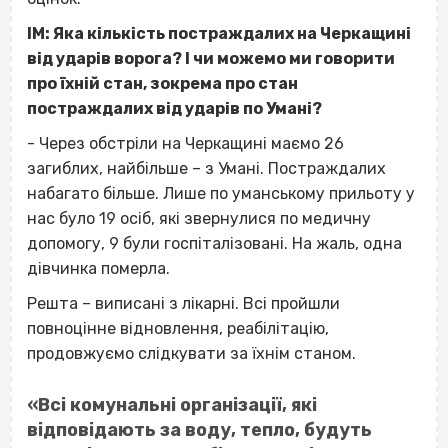
ІМ: Яка кількість постраждалих на Черкащині
від ударів ворога? І чи можемо ми говорити
про їхній стан, зокрема про стан
постраждалих від ударів по Умані?
- Через обстріли на Черкащині маємо 26
загиблих, найбільше – з Умані. Постраждалих
набагато більше. Лише по уманському прильоту у
нас було 19 осіб, які звернулися по медичну
допомогу, 9 були госпіталізовані. На жаль, одна
дівчинка померла.
Решта – виписані з лікарні. Всі пройшли
повноцінне відновлення, реабілітацію,
продовжуємо слідкувати за їхнім станом.
«Всі комунальні організації, які
відповідають за воду, тепло, будуть