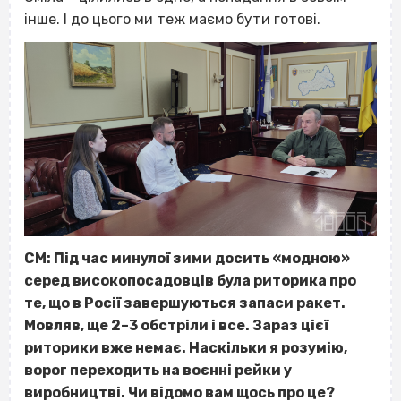
інше. І до цього ми теж маємо бути готові.
СМ: Під час минулої зими досить «модною»
серед високопосадовців була риторика про
те, що в Росії завершуються запаси ракет.
Мовляв, ще 2–3 обстріли і все. Зараз цієї
риторики вже немає. Наскільки я розумію,
ворог переходить на воєнні рейки у
виробництві. Чи відомо вам щось про це?