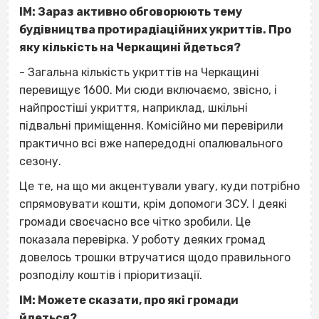
ІМ: Зараз активно обговорюють тему
будівництва протирадіаційних укриттів. Про
яку кількість на Черкащині йдеться?
- Загальна кількість укриттів на Черкащині
перевищує 1600. Ми сюди включаємо, звісно, і
найпростіші укриття, наприклад, шкільні
підвальні приміщення. Комісійно ми перевірили
практично всі вже напередодні опалювального
сезону.
Це те, на що ми акцентували увагу, куди потрібно
спрямовувати кошти, крім допомоги ЗСУ. І деякі
громади своєчасно все чітко зробили. Це
показала перевірка. У роботу деяких громад
довелось трошки втручатися щодо правильного
розподілу коштів і пріоритизації.
ІМ: Можете сказати, про які громади
йдеться?