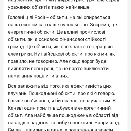
уражених об’єктів таких найменше.
Головні цілі Росії – об’єкти, на які спирається
наша економіка і наше суспільство. Зокрема, це
енергетичні об’єкти. Це великі промислові
об’єкти, які є основою фінансової стійкості
громад. Це об’єкти, які пов’язані з генерацією
електрики. Ну і військові об’єкти, про які ми, як
правило, не говоримо. Але якщо ворог буде
виявляти певні речі, то не варто виключати
намагання поцілити в них.
Все залежить від того, яка ефективність цих
влучань. Пошкоджені об’єкти, про які я говорю,
більше пов’язані з, я би сказав, невлучанням. В
Каневі один приліт відбувся в енергетичний
об’єкт. Але найбільше пошкоджень в області від
наслідків падіння та вибухової хвилі. Наприклад,
Сміла – цілились в одне, а попадання в зовсім