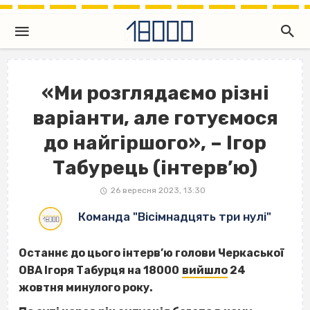
«Ми розглядаємо різні
варіанти, але готуємося
до найгіршого», – Ігор
Табурець (інтерв’ю)
26 вересня 2023, 13:30
Команда "Вісімнадцять три нулі"
Останнє до цього інтерв’ю голови Черкаської
ОВА Ігоря Табурця на 18000
вийшло
24
жовтня минулого року.