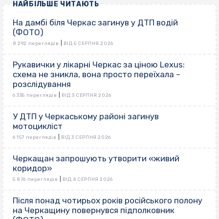
НАЙБІЛЬШЕ ЧИТАЮТЬ
На дамбі біля Черкас загинув у ДТП водій
(ФОТО)
|
8 292 переглядів
ВІД 5 СЕРПНЯ 2026
Рукавички у лікарні Черкас за ціною Lexus:
схема не зникла, вона просто переїхала –
розслідування
|
6 335 переглядів
ВІД 3 СЕРПНЯ 2026
У ДТП у Черкаському районі загинув
мотоцикліст
|
6 157 переглядів
ВІД 3 СЕРПНЯ 2026
Черкащан запрошують утворити «живий
коридор»
|
5 876 переглядів
ВІД 4 СЕРПНЯ 2026
Після понад чотирьох років російського полону
на Черкащину повернувся підполковник