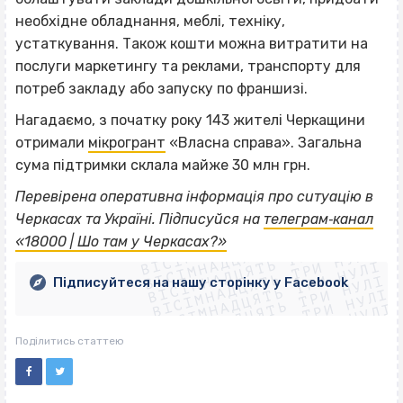
необхідне обладнання, меблі, техніку,
устаткування. Також кошти можна витратити на
послуги маркетингу та реклами, транспорту для
потреб закладу або запуску по франшизі.
Нагадаємо, з початку року 143 жителі Черкащини
отримали
мікрогрант
«Власна справа». Загальна
сума підтримки склала майже 30 млн грн.
Перевірена оперативна інформація про ситуацію в
ВІСІМНАДЦЯТЬ ТРИ НУЛІ
Черкасах та Україні. Підписуйся на
телеграм‐канал
ВІСІМНАДЦЯТЬ ТРИ НУЛІ
ВІСІМНАДЦЯТЬ ТРИ НУЛІ
«18000 | Шо там у Черкасах?»
ВІСІМНАДЦЯТЬ ТРИ НУЛІ
ВІСІМНАДЦЯТЬ ТРИ НУЛІ
ВІСІМНАДЦЯТЬ ТРИ НУЛІ
Підписуйтеся на нашу сторінку у Facebook
ВІСІМНАДЦЯТЬ ТРИ НУЛІ
ВІСІМНАДЦЯТЬ ТРИ НУЛІ
Поділитись статтею