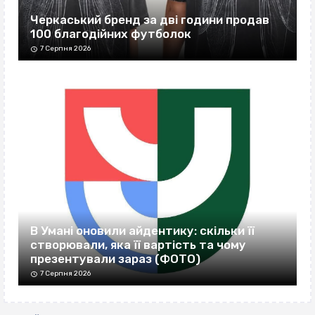
Черкаський бренд за дві години продав
100 благодійних футболок
7 Серпня 2026
В Умані оновили айдентику: скільки її
створювали, яка її вартість та чому
презентували зараз (ФОТО)
7 Серпня 2026