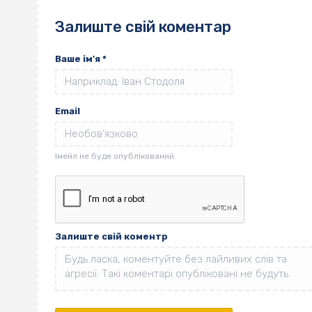
Залиште свій коментар
Ваше ім'я
*
Email
Залиште свій коментр