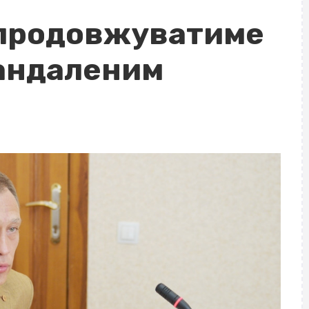
 продовжуватиме
кандаленим