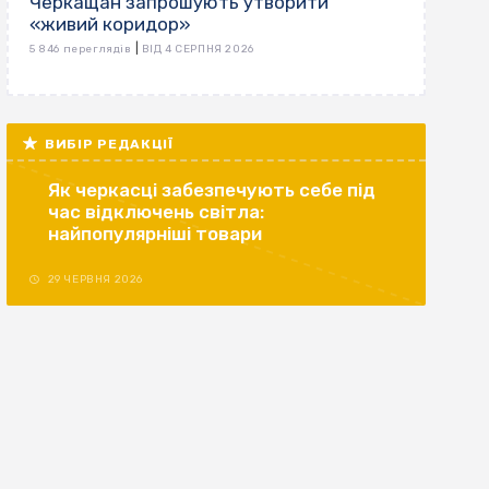
Черкащан запрошують утворити
«живий коридор»
|
5 846 переглядів
ВІД 4 СЕРПНЯ 2026
ВИБІР РЕДАКЦІЇ
Як черкасці забезпечують себе під
час відключень світла:
найпопулярніші товари
29 ЧЕРВНЯ 2026