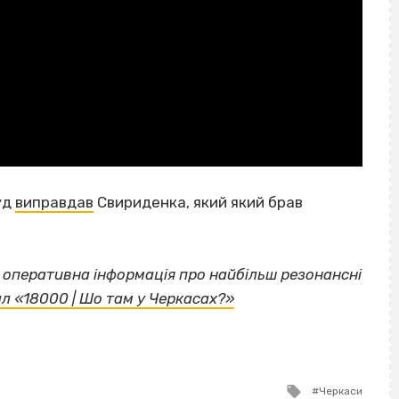
уд
виправдав
Свириденка, який який брав
а оперативна інформація про найбільш резонансні
л «18000 | Шо там у Черкасах?»
Tagged
Черкаси