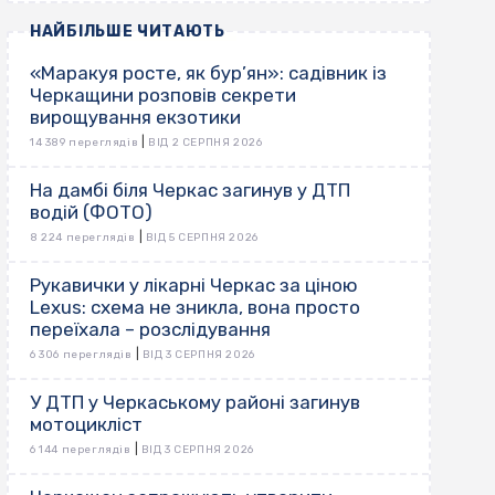
НАЙБІЛЬШЕ ЧИТАЮТЬ
«Маракуя росте, як бур’ян»: садівник із
Черкащини розповів секрети
вирощування екзотики
|
14 389 переглядів
ВІД 2 СЕРПНЯ 2026
На дамбі біля Черкас загинув у ДТП
водій (ФОТО)
|
8 224 переглядів
ВІД 5 СЕРПНЯ 2026
Рукавички у лікарні Черкас за ціною
Lexus: схема не зникла, вона просто
переїхала – розслідування
|
6 306 переглядів
ВІД 3 СЕРПНЯ 2026
У ДТП у Черкаському районі загинув
мотоцикліст
|
6 144 переглядів
ВІД 3 СЕРПНЯ 2026