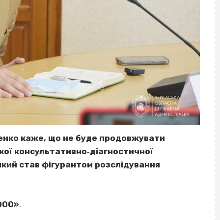
енко каже, що не буде продовжувати
ької консультативно‐діагностичної
кий став фігурантом розслідування
000»
.