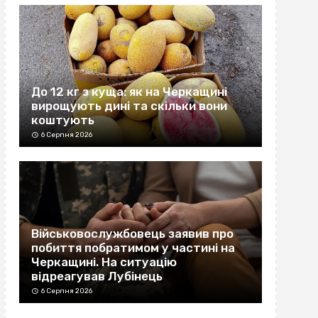
До 12 кг з куща: як на Черкащині
вирощують дині та скільки вони
коштують
6 Серпня 2026
Військовослужбовець заявив про
побиття побратимом у частині на
Черкащині. На ситуацію
відреагував Лубінець
6 Серпня 2026