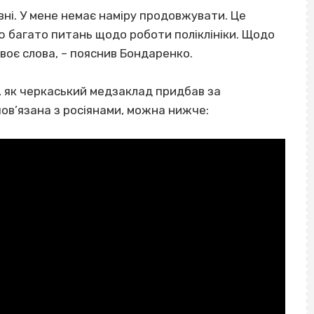
вні. У мене немає наміру продовжувати. Це
аю багато питань щодо роботи поліклініки. Щодо
воє слова, – пояснив Бондаренко.
, як черкаський медзаклад придбав за
ов’язана з росіянами, можна нижче: