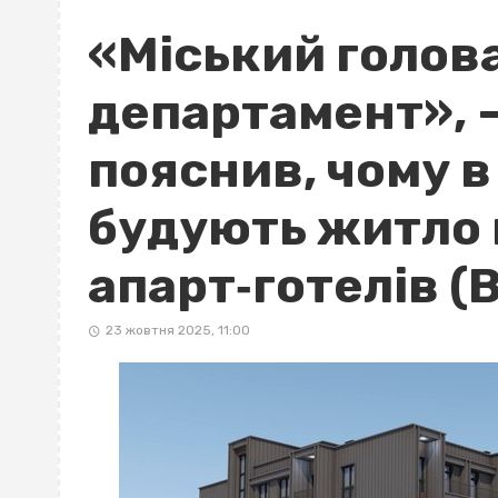
«Міський голова
департамент», 
пояснив, чому в
будують житло 
апарт‐готелів (
23 жовтня 2025, 11:00