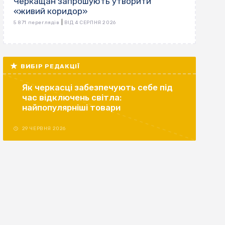
Черкащан запрошують утворити
«живий коридор»
|
5 871 переглядів
ВІД 4 СЕРПНЯ 2026
ВИБІР РЕДАКЦІЇ
Як черкасці забезпечують себе під
час відключень світла:
найпопулярніші товари
29 ЧЕРВНЯ 2026