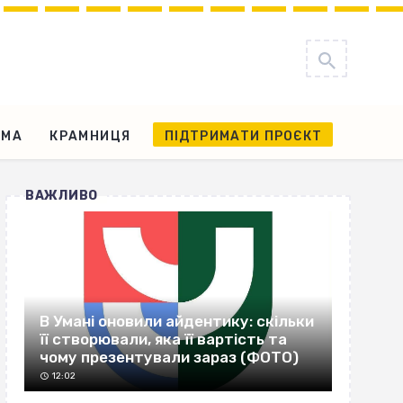
АМА
КРАМНИЦЯ
ПІДТРИМАТИ ПРОЄКТ
ВАЖЛИВО
В Умані оновили айдентику: скільки
її створювали, яка її вартість та
чому презентували зараз (ФОТО)
12:02