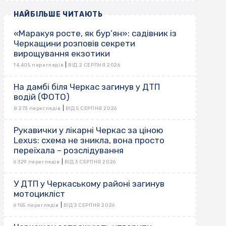
НАЙБІЛЬШЕ ЧИТАЮТЬ
«Маракуя росте, як бур’ян»: садівник із
Черкащини розповів секрети
вирощування екзотики
|
14 405 переглядів
ВІД 2 СЕРПНЯ 2026
На дамбі біля Черкас загинув у ДТП
водій (ФОТО)
|
8 273 переглядів
ВІД 5 СЕРПНЯ 2026
Рукавички у лікарні Черкас за ціною
Lexus: схема не зникла, вона просто
переїхала – розслідування
|
6 329 переглядів
ВІД 3 СЕРПНЯ 2026
У ДТП у Черкаському районі загинув
мотоцикліст
|
6 155 переглядів
ВІД 3 СЕРПНЯ 2026