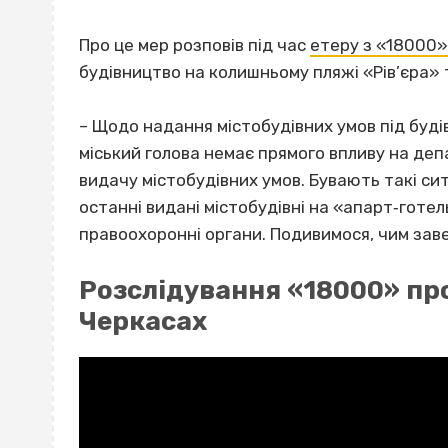
Про це мер розповів під час
етеру з «18000»
будівництво на колишньому пляжі «Рів’єра» т
– Щодо надання містобудівних умов під буді
міський голова немає прямого впливу на деп
видачу містобудівних умов. Бувають такі ситу
останні видані містобудівні на «апарт‐готе
правоохоронні органи. Подивимося, чим зав
Розслідування «18000» пр
Черкасах