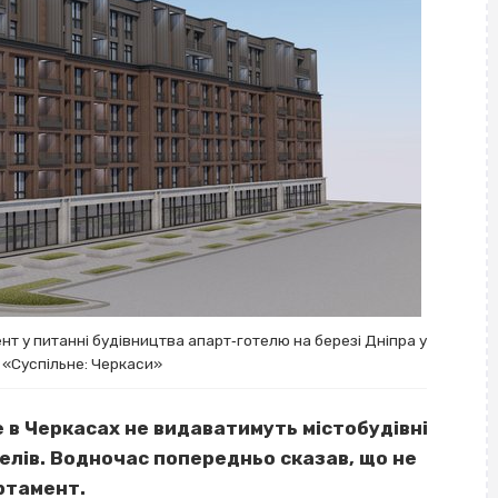
т у питанні будівництва апарт‐готелю на березі Дніпра у
 «Суспільне: Черкаси»
е в Черкасах не видаватимуть містобудівні
елів. Водночас попередньо сказав, що не
ртамент.