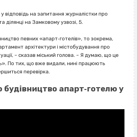
у відповідь на запитання журналістки про
а ділянці на Замковому узвозі, 5.
вництво певних «апарт‐готелів», то зокрема,
артамент архітектури і містобудування про
ації, – сказав міський голова. – Я думаю, що це
ль». По тих, що вже видали, нині працюють
ершиться перевірка.
о будівництво апарт‐готелю у