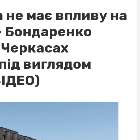
 не має впливу на
– Бондаренко
 Черкасах
під виглядом
ВІДЕО)