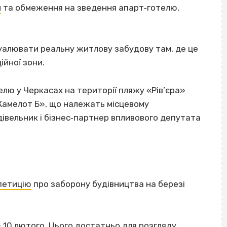
и
та обмеження на зведення апарт‐готелю,
уалювати реальну житлову забудову там, де це
ійної зони.
лю у Черкасах на території пляжу «Рів’єра»
Камелот Б», що належать місцевому
удівельник і бізнес‐партнер впливового депутата
петицію
про заборону будівництва на березі
– 10 лютого. Цього достатньо для розгляду