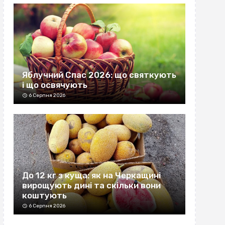
Яблучний Спас 2026: що святкують
і що освячують
6 Серпня 2026
До 12 кг з куща: як на Черкащині
вирощують дині та скільки вони
коштують
6 Серпня 2026