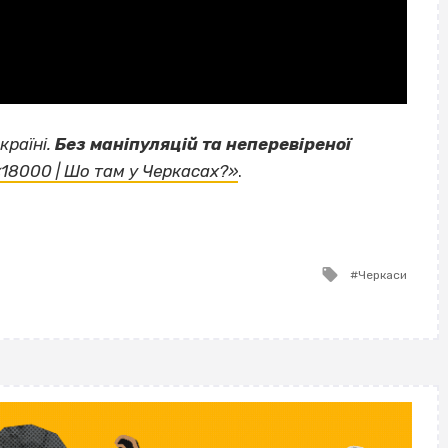
країні.
Без маніпуляцій та неперевіреної
«18000 | Шо там у Черкасах?»
.
Tagged
Черкаси
with