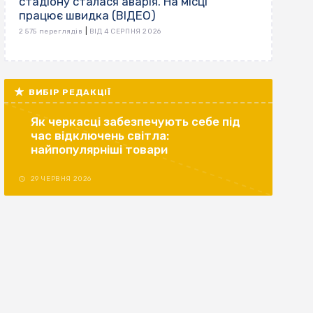
стадіону сталася аварія. На місці
працює швидка (ВІДЕО)
|
2 575 переглядів
ВІД 4 СЕРПНЯ 2026
ВИБІР РЕДАКЦІЇ
Як черкасці забезпечують себе під
час відключень світла:
найпопулярніші товари
29 ЧЕРВНЯ 2026