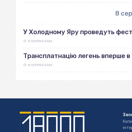
8 се
У Холодному Яру проведуть фес
8 СЕРПНЯ 2026
Трансплатнацію легень вперше в 
8 СЕРПНЯ 2026
Зас
Копі
інте