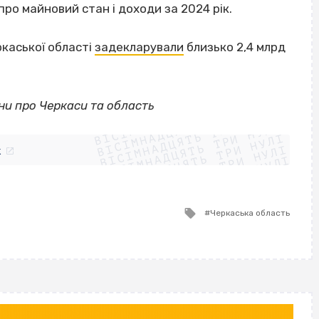
про майновий стан і доходи за 2024 рік.
ркаської області
задекларували
близько 2,4 млрд
ВІСІМНАДЦЯТЬ ТРИ НУЛІ
ни про Черкаси та область
ВІСІМНАДЦЯТЬ ТРИ НУЛІ
ВІСІМНАДЦЯТЬ ТРИ НУЛІ
ВІСІМНАДЦЯТЬ ТРИ НУЛІ
ВІСІМНАДЦЯТЬ ТРИ НУЛІ
ВІСІМНАДЦЯТЬ ТРИ НУЛІ
k
ВІСІМНАДЦЯТЬ ТРИ НУЛІ
ВІСІМНАДЦЯТЬ ТРИ НУЛІ
Tagged
Черкаська область
with