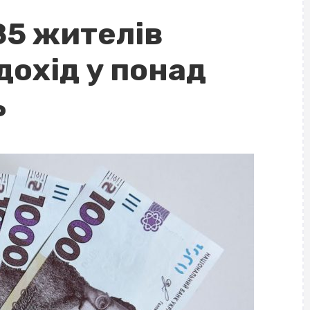
85 жителів
дохід у понад
ь