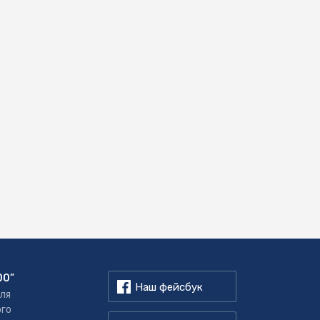
00”
Наш фейсбук
для
ого