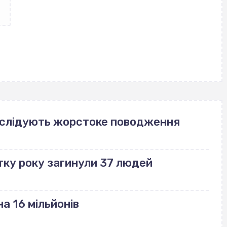
озслідують жорстоке поводження
тку року загинули 37 людей
а 16 мільйонів