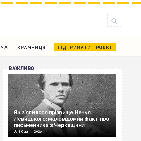
АМА
КРАМНИЦЯ
ПІДТРИМАТИ ПРОЄКТ
ВАЖЛИВО
Як з’явилося прізвище Нечуя‐
Левицького: маловідомий факт про
письменника з Черкащини
8 Серпня 2026