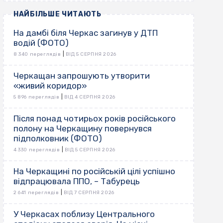
НАЙБІЛЬШЕ ЧИТАЮТЬ
На дамбі біля Черкас загинув у ДТП
водій (ФОТО)
|
8 340 переглядів
ВІД 5 СЕРПНЯ 2026
Черкащан запрошують утворити
«живий коридор»
|
5 896 переглядів
ВІД 4 СЕРПНЯ 2026
Після понад чотирьох років російського
полону на Черкащину повернувся
підполковник (ФОТО)
|
4 330 переглядів
ВІД 5 СЕРПНЯ 2026
На Черкащині по російській цілі успішно
відпрацювала ППО, – Табурець
|
2 641 переглядів
ВІД 7 СЕРПНЯ 2026
У Черкасах поблизу Центрального