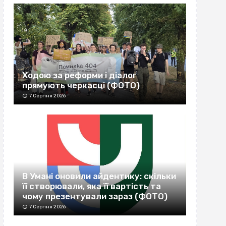
Ходою за реформи і діалог
прямують черкасці (ФОТО)
7 Серпня 2026
В Умані оновили айдентику: скільки
її створювали, яка її вартість та
чому презентували зараз (ФОТО)
7 Серпня 2026