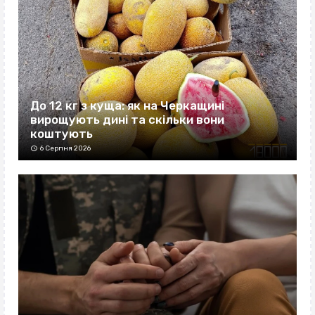
До 12 кг з куща: як на Черкащині
вирощують дині та скільки вони
коштують
6 Серпня 2026