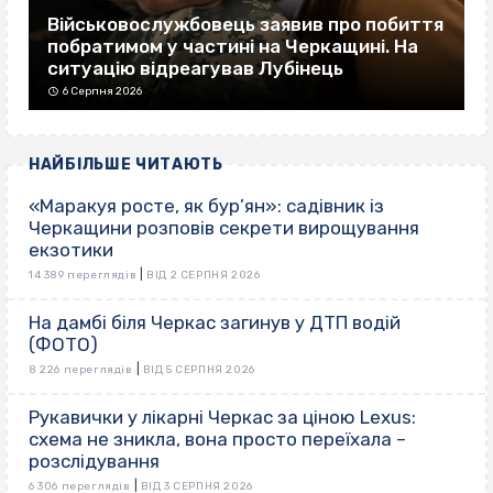
Військовослужбовець заявив про побиття
побратимом у частині на Черкащині. На
ситуацію відреагував Лубінець
6 Серпня 2026
НАЙБІЛЬШЕ ЧИТАЮТЬ
«Маракуя росте, як бур’ян»: садівник із
Черкащини розповів секрети вирощування
екзотики
|
14 389 переглядів
ВІД 2 СЕРПНЯ 2026
На дамбі біля Черкас загинув у ДТП водій
(ФОТО)
|
8 226 переглядів
ВІД 5 СЕРПНЯ 2026
Рукавички у лікарні Черкас за ціною Lexus:
схема не зникла, вона просто переїхала –
розслідування
|
6 306 переглядів
ВІД 3 СЕРПНЯ 2026