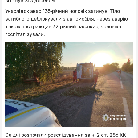
зіткнувся з деревом.
Унаслідок аварії 35‐річний чоловік загинув. Тіло
загиблого деблокували з автомобіля. Через аварію
також постраждав 32‐річний пасажир, чоловіка
госпіталізували.
Слідчі розпочали розслідування за ч. 2 ст. 286 КК