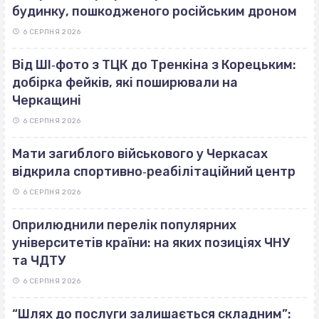
будинку, пошкодженого російським дроном
6 СЕРПНЯ 2026
Від ШІ‐фото з ТЦК до Тренкіна з Корецьким:
добірка фейків, які поширювали на
Черкащині
6 СЕРПНЯ 2026
Мати загиблого військового у Черкасах
відкрила спортивно‐реабілітаційний центр
6 СЕРПНЯ 2026
Оприлюднили перелік популярних
університетів країни: на яких позиціях ЧНУ
та ЧДТУ
6 СЕРПНЯ 2026
“Шлях до послуги залишається складним”: