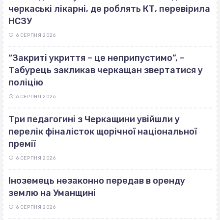
черкаські лікарні, де роблять КТ, перевірила
НСЗУ
6 СЕРПНЯ 2026
“Закриті укриття – це неприпустимо”, –
Табурець закликав черкащан звертатися у
поліцію
6 СЕРПНЯ 2026
Три педагогині з Черкащини увійшли у
перелік фіналісток щорічної національної
премії
6 СЕРПНЯ 2026
Іноземець незаконно передав в оренду
землю на Уманщині
6 СЕРПНЯ 2026