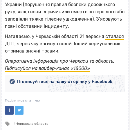
України (порушення правил безпеки дорожнього
руху, якщо вони спричинили смерть потерпілого або
заподіяли тяжке тілесне ушкодження). З’ясовують
повні обставини інциденту.
Нагадаємо, у Черкаській області 21 вересня
сталася
ДТП, через яку загинув водій. Інший кермувальник
отримав значні травми.
ВІСІМНАДЦЯТЬ ТРИ НУЛІ
Оперативна інформація про Черкаси та область.
ВІСІМНАДЦЯТЬ ТРИ НУЛІ
ВІСІМНАДЦЯТЬ ТРИ НУЛІ
Підписуйся на вайбер‐канал «18000»
ВІСІМНАДЦЯТЬ ТРИ НУЛІ
ВІСІМНАДЦЯТЬ ТРИ НУЛІ
ВІСІМНАДЦЯТЬ ТРИ НУЛІ
Підписуйтеся на нашу сторінку у Facebook
ВІСІМНАДЦЯТЬ ТРИ НУЛІ
ВІСІМНАДЦЯТЬ ТРИ НУЛІ
Поділитись статтею
Tagged
Черкаська область
with