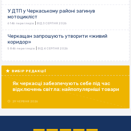
У ДТП у Черкаському районі загинув
мотоцикліст
|
6 146 переглядів
ВІД 3 СЕРПНЯ 2026
Черкащан запрошують утворити «живий
коридор»
|
5 846 переглядів
ВІД 4 СЕРПНЯ 2026
ВИБІР РЕДАКЦІЇ
Як черкасці забезпечують себе під час
відключень світла: найпопулярніші товари
29 ЧЕРВНЯ 2026