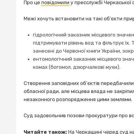
Про це
повідомили
у пресслужбі Черкаської 
Межі хочуть встановити на такі об’єкти пр
гідрологічний заказник місцевого значе
підтримувати рівень вод та фільтрує їх. Т
занесені до Червоної книги України, зок
ентомологічний заказник місцевого зна
комах (богомол, дзюрчалкові мухи).
Створення заповідних об’єктів передбачили
обласної ради, але місцева влада не закріп
незаконного розпорядження цими землями.
Суд задовольнив позови прокуратури про вс
Читайте також:
На Черкащині черед суд н