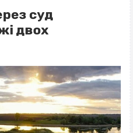
ерез суд
жі двох