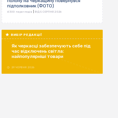
полону на Черкащину повернувся
підполковник (ФОТО)
|
4 300 переглядів
ВІД 5 СЕРПНЯ 2026
ВИБІР РЕДАКЦІЇ
Як черкасці забезпечують себе під
час відключень світла:
найпопулярніші товари
29 ЧЕРВНЯ 2026