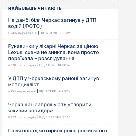
НАЙБІЛЬШЕ ЧИТАЮТЬ
На дамбі біля Черкас загинув у ДТП
водій (ФОТО)
|
8 306 переглядів
ВІД 5 СЕРПНЯ 2026
Рукавички у лікарні Черкас за ціною
Lexus: схема не зникла, вона просто
переїхала – розслідування
|
6 338 переглядів
ВІД 3 СЕРПНЯ 2026
У ДТП у Черкаському районі загинув
мотоцикліст
|
6 158 переглядів
ВІД 3 СЕРПНЯ 2026
Черкащан запрошують утворити
«живий коридор»
|
5 877 переглядів
ВІД 4 СЕРПНЯ 2026
Після понад чотирьох років російського