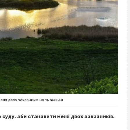
ежі двох заказників на Уманщині
 суду, аби становити межі двох заказників.