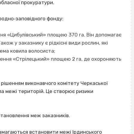
обласної прокуратури.
иродно‐заповідного фонду:
ння «Цибулівський» площею 370 га. Він допомагає
акож у заказнику є рідкісні види рослин, які
рема ковила волосиста;
чення «Стрілецький» площею 2 га, де охороняють
 рішенням виконавчого комітету Черкаської
ила межі територій. Це створює ризики
тановлення меж заказників.
амагаються встановити межі Ірдинського