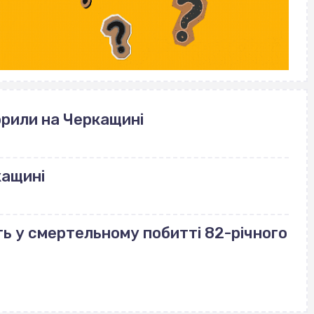
рили на Черкащині
кащині
ь у смертельному побитті 82-річного