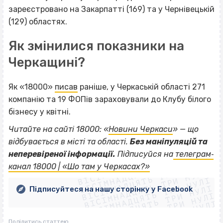
зареєстровано на Закарпатті (169) та у Чернівецькій
(129) областях.
Як змінилися показники на
Черкащині?
Як «18000»
писав
раніше, у Черкаській області 271
компанію та 19 ФОПів зараховували до Клубу білого
бізнесу у квітні.
Читайте на сайті 18000: «
Новини Черкаси
» — що
відбувається в місті та області.
Без маніпуляцій та
ВІСІМНАДЦЯТЬ ТРИ НУЛІ
неперевіреної інформації.
Підписуйся на
телеграм‐
ВІСІМНАДЦЯТЬ ТРИ НУЛІ
ВІСІМНАДЦЯТЬ ТРИ НУЛІ
канал 18000 | «Шо там у Черкасах?»
ВІСІМНАДЦЯТЬ ТРИ НУЛІ
ВІСІМНАДЦЯТЬ ТРИ НУЛІ
ВІСІМНАДЦЯТЬ ТРИ НУЛІ
Підписуйтеся на нашу сторінку у Facebook
ВІСІМНАДЦЯТЬ ТРИ НУЛІ
ВІСІМНАДЦЯТЬ ТРИ НУЛІ
Поділитись статтею