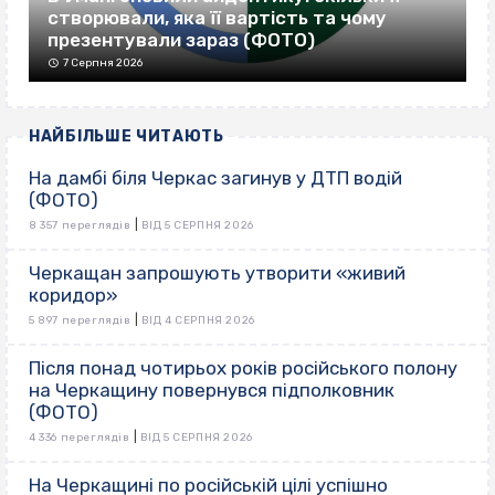
створювали, яка її вартість та чому
презентували зараз (ФОТО)
7 Серпня 2026
НАЙБІЛЬШЕ ЧИТАЮТЬ
На дамбі біля Черкас загинув у ДТП водій
(ФОТО)
|
8 357 переглядів
ВІД 5 СЕРПНЯ 2026
Черкащан запрошують утворити «живий
коридор»
|
5 897 переглядів
ВІД 4 СЕРПНЯ 2026
Після понад чотирьох років російського полону
на Черкащину повернувся підполковник
(ФОТО)
|
4 336 переглядів
ВІД 5 СЕРПНЯ 2026
На Черкащині по російській цілі успішно