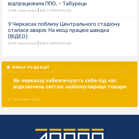
відпрацювала ППО, – Табурець
|
2 646 переглядів
ВІД 7 СЕРПНЯ 2026
У Черкасах поблизу Центрального стадіону
сталася аварія. На місці працює швидка
(ВІДЕО)
|
2 579 переглядів
ВІД 4 СЕРПНЯ 2026
ВИБІР РЕДАКЦІЇ
Як черкасці забезпечують себе під час
відключень світла: найпопулярніші товари
29 ЧЕРВНЯ 2026