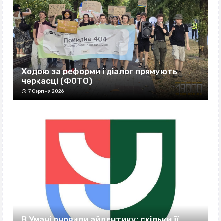
Ходою за реформи і діалог прямують
черкасці (ФОТО)
7 Серпня 2026
В Умані оновили айдентику: скільки її