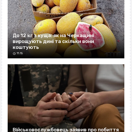
До 12 кг з куща: як на Черкащині
вирощують дині та скільки вони
коштують
11:15
Військовослужбовець заявив про побиття