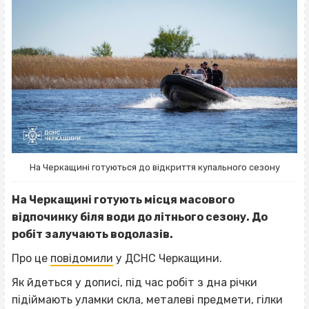
На Черкащині готуються до відкриття купального сезону
На Черкащині готують місця масового
відпочинку біля води до літнього сезону. До
робіт залучають водолазів.
Про це
повідомили
у ДСНС Черкащини.
Як йдеться у дописі, під час робіт з дна річки
підіймають уламки скла, металеві предмети, гілки