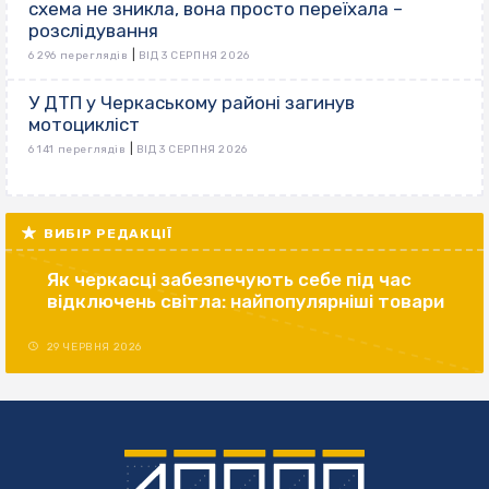
схема не зникла, вона просто переїхала –
розслідування
|
6 296 переглядів
ВІД 3 СЕРПНЯ 2026
У ДТП у Черкаському районі загинув
мотоцикліст
|
6 141 переглядів
ВІД 3 СЕРПНЯ 2026
ВИБІР РЕДАКЦІЇ
Як черкасці забезпечують себе під час
відключень світла: найпопулярніші товари
29 ЧЕРВНЯ 2026