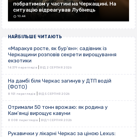
побратимом у частині на Черкащині. На
ситуацію відреагував Лубінець
10:44
НАЙБІЛЬШЕ ЧИТАЮТЬ
«Маракуя росте, як бур’ян»: садівник із
Черкащини розповів секрети вирощування
екзотики
|
14 379 переглядів
ВІД 2 СЕРПНЯ 2026
На дамбі біля Черкас загинув у ДТП водій
(ФОТО)
|
8 151 переглядів
ВІД 5 СЕРПНЯ 2026
Отримали 50 тонн врожаю: як родина у
Кам’янці вирощує кавуни
|
8 008 переглядів
ВІД 1 СЕРПНЯ 2026
Рукавички у лікарні Черкас за ціною Lexus: