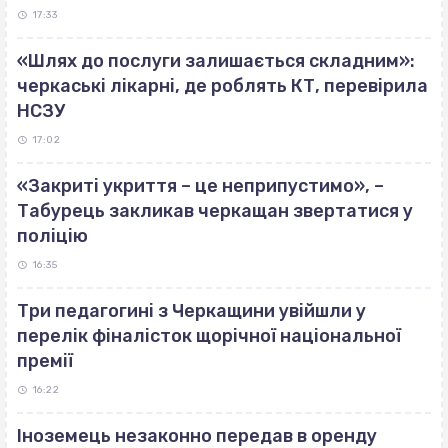
17:33
«Шлях до послуги залишається складним»:
черкаські лікарні, де роблять КТ, перевірила
НСЗУ
17:02
«Закриті укриття – це неприпустимо», –
Табурець закликав черкащан звертатися у
поліцію
16:35
Три педагогині з Черкащини увійшли у
перелік фіналісток щорічної національної
премії
16:22
Іноземець незаконно передав в оренду