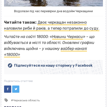
Водолази під час перевірки дна водойм Черкащини
Читайте також:
Двоє черкащан незаконно
наловили риби й раків, а тепер потрапили до суду.
Читайте на сайті 18000: «
Новини Черкаси
» – що
відбувається в місті та області. Оновлені графіки
ВІСІМНАДЦЯТЬ ТРИ НУЛІ
відключень щодня – у нашому
вайбер‐каналі
ВІСІМНАДЦЯТЬ ТРИ НУЛІ
ВІСІМНАДЦЯТЬ ТРИ НУЛІ
«18000»
ВІСІМНАДЦЯТЬ ТРИ НУЛІ
ВІСІМНАДЦЯТЬ ТРИ НУЛІ
ВІСІМНАДЦЯТЬ ТРИ НУЛІ
Підписуйтеся на нашу сторінку у Facebook
ВІСІМНАДЦЯТЬ ТРИ НУЛІ
ВІСІМНАДЦЯТЬ ТРИ НУЛІ
Поділитись статтею
Tagged
Черкаська область
with