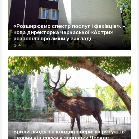
«Розширюємо спектр послуг і фахівців», –
нова директорка черкаської «Астри»
розповіла про зміни у закладі
09:00
Брили льоду та кондиціонери: як рятують
тварин від спеки у зоопарку Черкас