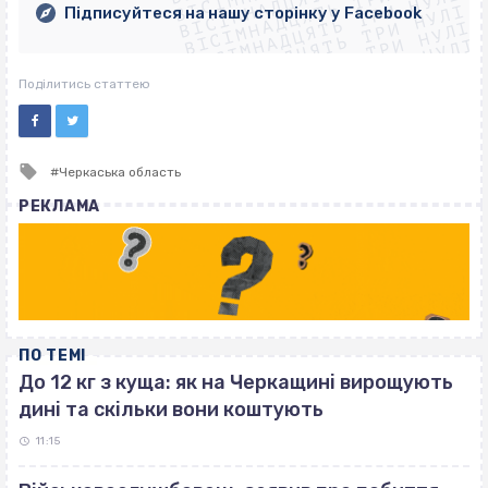
ВІСІМНАДЦЯТЬ ТРИ НУЛІ
ВІСІМНАДЦЯТЬ ТРИ НУЛІ
ВІСІМНАДЦЯТЬ ТРИ НУЛІ
Підписуйтеся на нашу сторінку у Facebook
ВІСІМНАДЦЯТЬ ТРИ НУЛІ
ВІСІМНАДЦЯТЬ ТРИ НУЛІ
Поділитись статтею
Tagged
Черкаська область
with
РЕКЛАМА
ПО ТЕМІ
До 12 кг з куща: як на Черкащині вирощують
дині та скільки вони коштують
11:15