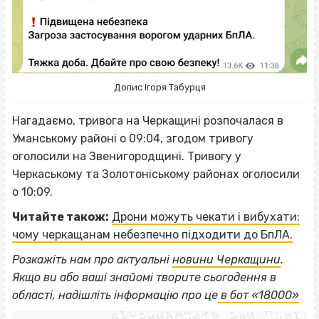
Допис Ігоря Табурця
Нагадаємо, тривога на Черкащині розпочалася в
Уманському районі о 09:04, згодом тривогу
оголосили на Звенигородщині. Тривогу у
Черкаському та Золотоніському районах оголосили
о 10:09.
Читайте також:
Дрони можуть чекати і вибухати:
чому черкащанам небезпечно підходити до БпЛА.
Розкажіть нам про актуальні
новини Черкащини
.
ВІСІМНАДЦЯТЬ ТРИ НУЛІ
Якщо
ви або ваші знайомі творите сьогодення в
ВІСІМНАДЦЯТЬ ТРИ НУЛІ
ВІСІМНАДЦЯТЬ ТРИ НУЛІ
області, надішліть інформацію про це
в бот «18000»