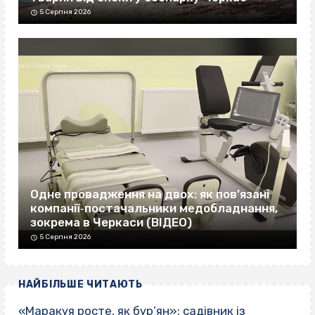
5 Серпня 2026
Одне провадження на двох: як пов’язані
компанії‐постачальники медобладнання,
зокрема в Черкаси (ВІДЕО)
5 Серпня 2026
НАЙБІЛЬШЕ ЧИТАЮТЬ
«Маракуя росте, як бур’ян»: садівник із