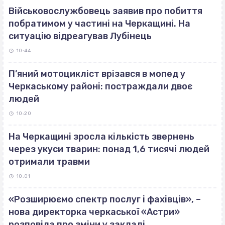
Військовослужбовець заявив про побиття
побратимом у частині на Черкащині. На
ситуацію відреагував Лубінець
10:44
П’яний мотоцикліст врізався в мопед у
Черкаському районі: постраждали двоє
людей
10:20
На Черкащині зросла кількість звернень
через укуси тварин: понад 1,6 тисячі людей
отримали травми
10:01
«Розширюємо спектр послуг і фахівців», –
нова директорка черкаської «Астри»
розповіла про зміни у закладі