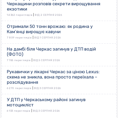
Черкащини розповів секрети вирощування
екзотики
|
14 362 переглядів
ВІД 2 СЕРПНЯ 2026
Отримали 50 тонн врожаю: як родина у
Кам’янці вирощує кавуни
|
7 809 переглядів
ВІД 1 СЕРПНЯ 2026
На дамбі біля Черкас загинув у ДТП водій
(ФОТО)
|
7 765 переглядів
ВІД 5 СЕРПНЯ 2026
Рукавички у лікарні Черкас за ціною Lexus:
схема не зникла, вона просто переїхала –
розслідування
|
6 270 переглядів
ВІД 3 СЕРПНЯ 2026
У ДТП у Черкаському районі загинув
мотоцикліст
|
6 133 переглядів
ВІД 3 СЕРПНЯ 2026